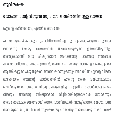
സുവിശേഷം
യോഹന്നാന്റെ വിശുദ്ധ സുവിശേഷത്തിൽനിന്നുള്ള വായന
(എൻ്റെ കർത്താവേ, എൻ്റെ ദൈവമേ!)
പന്ത്രണ്ടുപേരിലൊരുവനും ദീദിമോസ് എന്നു വിളിക്കപ്പെടുന്നവനുമായ
തോമസ്, യേശു വന്നപ്പോൾ അവരോടുകൂടെ ഉണ്ടായിരുന്നില്ല.
അതുകൊണ്ട് മറ്റു ശിഷ്യൻമാർ അവനോടു പറഞ്ഞു: ഞങ്ങൾ
കർത്താവിനെ കണ്ടു. എന്നാൽ, അവൻ പറഞ്ഞു: അവന്റെ കൈകളിൽ
ആണികളുടെ പഴുതുകൾ ഞാൻ കാണുകയും അവയിൽ എന്റെ വിരൽ
ഇടുകയും അവന്റെ പാർശ്വത്തിൽ എൻ്റെ കൈ വയ്ക്കുകയും
ചെയ്‌തല്ലാതെ ഞാൻ വിശ്വസിക്കുകയില്ല. എട്ടുദിവസങ്ങൾക്കുശേഷം
വീണ്ടും അവന്റെ ശിഷ്യൻമാർ വീട്ടിലായിരുന്നപ്പോൾ തോമസും
അവരോടുകൂടെയുണ്ടായിരുന്നു. വാതിലുകൾ അടച്ചിരുന്നു. യേശു വന്ന്
അവരുടെ മധ്യത്തിൽ നിന്നുകൊണ്ടു പറഞ്ഞു: നിങ്ങൾക്കു സമാധാനം!