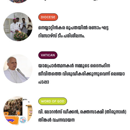
DIOCESE
നെയ്യാറ്റിൻകര രൂപതയിൽ രണ്ടാം ഘട്ട
റിസോഴ്സ് ടീം പരിശീലനം.
VATICAN
യാമപ്രാർത്ഥനകൾ നമ്മുടെ ദൈനംദിന
ജീവിതത്തെ വിശുദ്ധീകരിക്കുന്നുവെന്ന് ലെയോ
പാപ്പാ
WORD OF GOD
വി. ലോറൻസ് ഡീക്കൻ, രക്തസാക്ഷി (തിരുനാൾ)
തിങ്കൾ വചനവായന