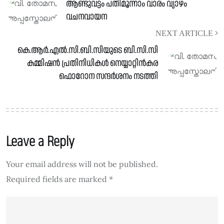
ആണ്ടുവട്ടം പതിമൂന്നാം വാരം വ്യാഴം
വചനവായന
NEXT ARTICLE
കെ.ആർ.എൽ.സി.ബി.സിയുടെ ബി.സി.സി
കമ്മിഷൻ പ്രതിനിധികൾ നെയ്യാറ്റിൻകര
ഫൊറോന സന്ദർശനം നടത്തി
Leave a Reply
Your email address will not be published.
Required fields are marked
*