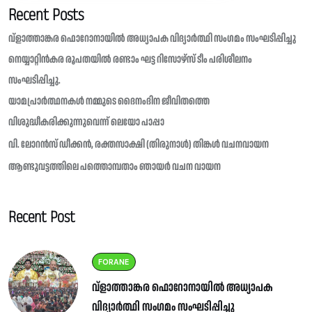
Recent Posts
വ്ളാത്താങ്കര ഫൊറോനായിൽ അധ്യാപക വിദ്യാർത്ഥി സംഗമം സംഘടിപ്പിച്ചു
നെയ്യാറ്റിൻകര രൂപതയിൽ രണ്ടാം ഘട്ട റിസോഴ്സ് ടീം പരിശീലനം
സംഘടിപ്പിച്ചു.
യാമപ്രാർത്ഥനകൾ നമ്മുടെ ദൈനംദിന ജീവിതത്തെ
വിശുദ്ധീകരിക്കുന്നുവെന്ന് ലെയോ പാപ്പാ
വി. ലോറൻസ് ഡീക്കൻ, രക്തസാക്ഷി (തിരുനാൾ) തിങ്കൾ വചനവായന
ആണ്ടുവട്ടത്തിലെ പത്തൊമ്പതാം ഞായർ വചന വായന
Recent Post
FORANE
വ്ളാത്താങ്കര ഫൊറോനായിൽ അധ്യാപക
വിദ്യാർത്ഥി സംഗമം സംഘടിപ്പിച്ചു