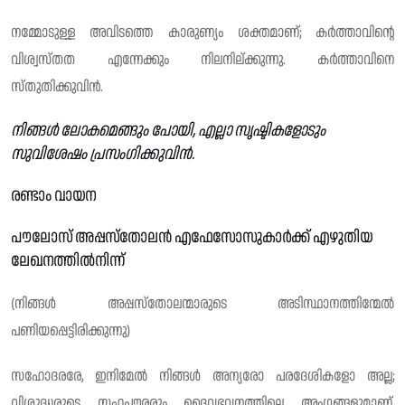
നമ്മോടുള്ള അവിടത്തെ കാരുണ്യം ശക്തമാണ്; കർത്താവിന്റെ
വിശ്വസ്‌തത എന്നേക്കും നിലനില്ക്കുന്നു. കർത്താവിനെ
സ്തുതിക്കുവിൻ.
നിങ്ങൾ ലോകമെങ്ങും പോയി, എല്ലാ സൃഷ്ടികളോടും
സുവിശേഷം പ്രസംഗിക്കുവിൻ.
രണ്ടാം വായന
പൗലോസ് അപ്പസ്തോലൻ എഫേസോസുകാർക്ക് എഴുതിയ
ലേഖനത്തിൽനിന്ന്
(നിങ്ങൾ അപ്പസ്തോലന്മാരുടെ അടിസ്ഥാനത്തിന്മേൽ
പണിയപ്പെട്ടിരിക്കുന്നു)
സഹോദരരേ, ഇനിമേൽ നിങ്ങൾ അന്യരോ പരദേശികളോ അല്ല;
വിശുദ്ധരുടെ സഹപൗരരും ദൈവഭവനത്തിലെ അംഗങ്ങളുമാണ്.