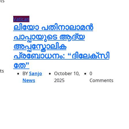
ts
Vatican
ലിയോ പതിനാലാമൻ
പാപ്പായുടെ ആദ്യ
അപ്പസ്തോലിക
പ്രബോധനം: “ദിലേക്സി
തേ”
ts
BY
Sanjo
October 10,
0
News
2025
Comments