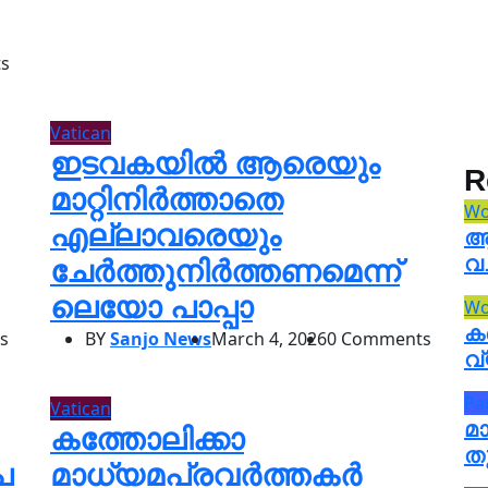
s
Vatican
ഇടവകയിൽ ആരെയും
R
മാറ്റിനിർത്താതെ
Wo
എല്ലാവരെയും
ആണ
വ
ചേർത്തുനിർത്തണമെന്ന്
ലെയോ പാപ്പാ
Wo
ക
s
BY
Sanjo News
March 4, 2026
0 Comments
വ
Pa
Vatican
മ
കത്തോലിക്കാ
തു
പ
മാധ്യമപ്രവർത്തകർ