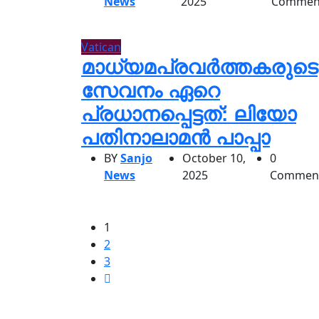
News
2025
Commen
Vatican
മാധ്യമപ്രവർത്തകരുടെ
സേവനം ഏറെ
പ്രധാനപ്പെട്ടത്: ലിയോ
പതിനാലാമൻ പാപ്പാ
BY
Sanjo
October 10,
0
News
2025
Commen
1
2
3