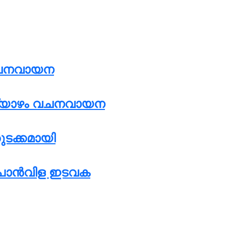
 വചനവായന
വ്യാഴം വചനവായന
ുടക്കമായി
് പൊൻവിള ഇടവക