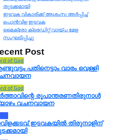
തുടക്കമായി
ഇടവക വികാരിക്ക് ആശംസ അർപ്പിച്ച്
പൊൻവിള ഇടവക
മൈക്രോ ക്രെഡിറ്റ് വായ്പ മേള
സംഘടിപ്പിച്ചു
ecent Post
rd of God
്ടുവട്ടം പതിനെട്ടാം വാരം വെള്ളി
ചനവായന
rd of God
ർത്താവിന്റെ രൂപാന്തരണതിരുനാൾ
്യാഴം വചനവായന
rish
ാവിളക്കടവ് ഇടവകയിൽ തിരുനാളിന്
ടക്കമായി