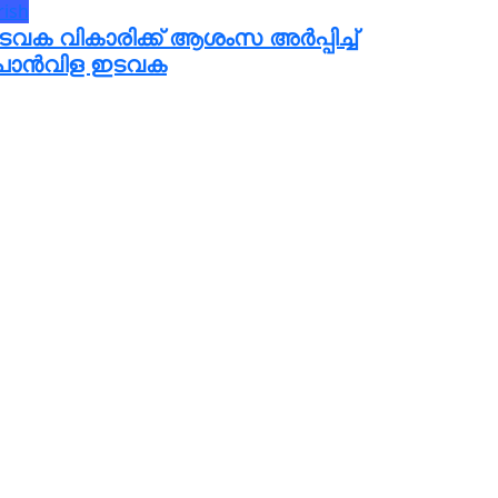
rish
ടവക വികാരിക്ക് ആശംസ അർപ്പിച്ച്
ൊൻവിള ഇടവക