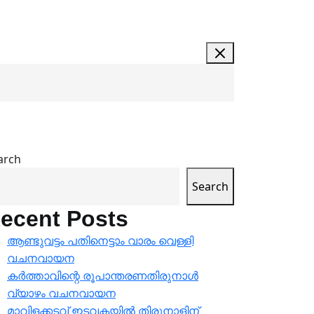
arch
Search
ecent Posts
ആണ്ടുവട്ടം പതിനെട്ടാം വാരം വെള്ളി
വചനവായന
കർത്താവിന്റെ രൂപാന്തരണതിരുനാൾ
വ്യാഴം വചനവായന
മാവിളക്കടവ് ഇടവകയിൽ തിരുനാളിന്