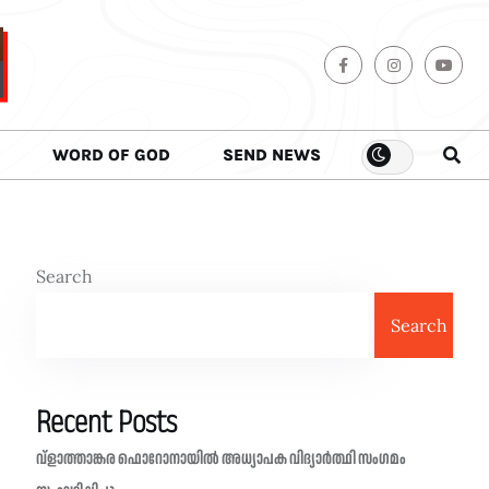
WORD OF GOD
SEND NEWS
Search
Search
Recent Posts
വ്ളാത്താങ്കര ഫൊറോനായിൽ അധ്യാപക വിദ്യാർത്ഥി സംഗമം