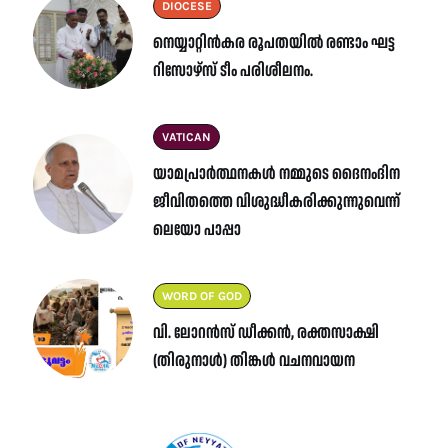
DIOCESE
നെയ്യാറ്റിൻകര രൂപതയിൽ രണ്ടാം ഘട്ട
റിസോഴ്സ് ടീം പരിശീലനം.
VATICAN
യാമപ്രാർത്ഥനകൾ നമ്മുടെ ദൈനംദിന
ജീവിതത്തെ വിശുദ്ധീകരിക്കുന്നുവെന്ന്
ലെയോ പാപ്പാ
WORD OF GOD
വി. ലോറൻസ് ഡീക്കൻ, രക്തസാക്ഷി
(തിരുനാൾ) തിങ്കൾ വചനവായന