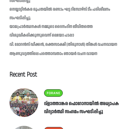
സംഘടിപ്പിച്ചു
നെയ്യാറ്റിൻകര രൂപതയിൽ രണ്ടാം ഘട്ട റിസോഴ്സ് ടീം പരിശീലനം
സംഘടിപ്പിച്ചു.
യാമപ്രാർത്ഥനകൾ നമ്മുടെ ദൈനംദിന ജീവിതത്തെ
വിശുദ്ധീകരിക്കുന്നുവെന്ന് ലെയോ പാപ്പാ
വി. ലോറൻസ് ഡീക്കൻ, രക്തസാക്ഷി (തിരുനാൾ) തിങ്കൾ വചനവായന
ആണ്ടുവട്ടത്തിലെ പത്തൊമ്പതാം ഞായർ വചന വായന
Recent Post
FORANE
വ്ളാത്താങ്കര ഫൊറോനായിൽ അധ്യാപക
വിദ്യാർത്ഥി സംഗമം സംഘടിപ്പിച്ചു