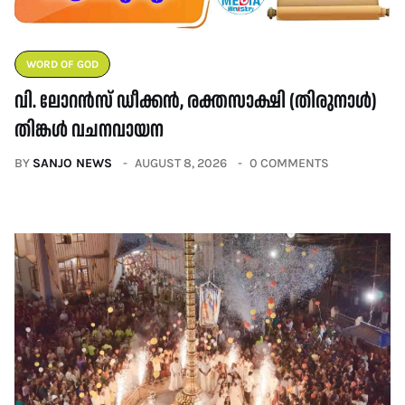
WORD OF GOD
വി. ലോറൻസ് ഡീക്കൻ, രക്തസാക്ഷി (തിരുനാൾ)
തിങ്കൾ വചനവായന
BY
SANJO NEWS
AUGUST 8, 2026
0 COMMENTS