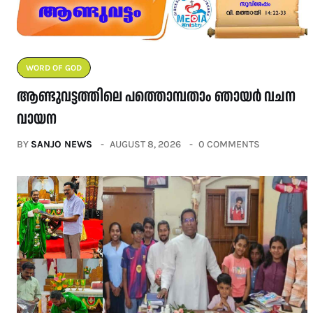
WORD OF GOD
ആണ്ടുവട്ടത്തിലെ പത്തൊമ്പതാം ഞായർ വചന
വായന
BY
SANJO NEWS
AUGUST 8, 2026
0 COMMENTS