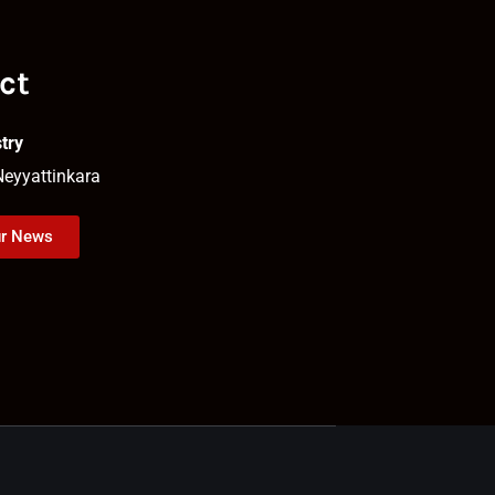
ct
try
Neyyattinkara
ur News