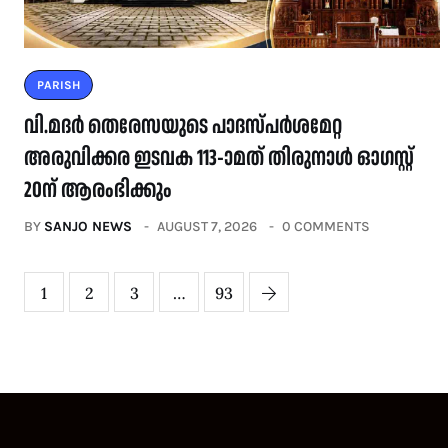
PARISH
വി.മദർ തെരേസയുടെ പാദസ്പർശമേറ്റ
അരുവിക്കര ഇടവക 113-ാമത് തിരുനാൾ ഓഗസ്റ്റ്
20ന് ആരംഭിക്കും
BY
SANJO NEWS
AUGUST 7, 2026
0 COMMENTS
1
2
3
…
93