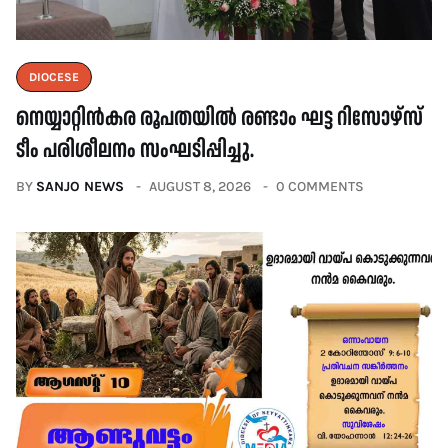
DIOCESE
നെയ്യാറ്റിൻകര രൂപതയിൽ രണ്ടാം ഘട്ട റിസോഴ്സ്
ടീം പരിശീലനം സംഘടിപ്പിച്ചു.
BY
SANJO NEWS
AUGUST 8, 2026
0 COMMENTS