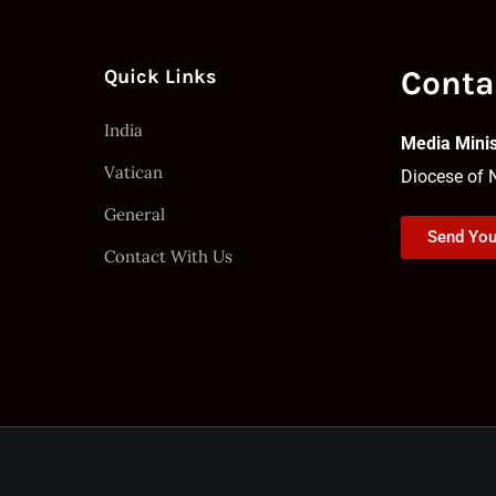
Conta
Quick Links
India
Media Minis
Vatican
Diocese of 
General
Send Yo
Contact With Us