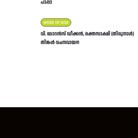
പാപ്പാ
WORD OF GOD
വി. ലോറൻസ് ഡീക്കൻ, രക്തസാക്ഷി (തിരുനാൾ)
തിങ്കൾ വചനവായന