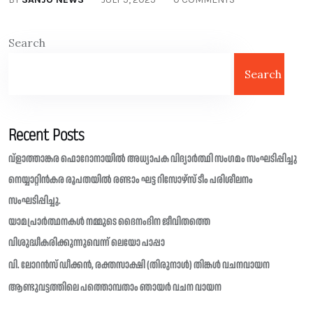
Search
Search
Recent Posts
വ്ളാത്താങ്കര ഫൊറോനായിൽ അധ്യാപക വിദ്യാർത്ഥി സംഗമം സംഘടിപ്പിച്ചു
നെയ്യാറ്റിൻകര രൂപതയിൽ രണ്ടാം ഘട്ട റിസോഴ്സ് ടീം പരിശീലനം
സംഘടിപ്പിച്ചു.
യാമപ്രാർത്ഥനകൾ നമ്മുടെ ദൈനംദിന ജീവിതത്തെ
വിശുദ്ധീകരിക്കുന്നുവെന്ന് ലെയോ പാപ്പാ
വി. ലോറൻസ് ഡീക്കൻ, രക്തസാക്ഷി (തിരുനാൾ) തിങ്കൾ വചനവായന
ആണ്ടുവട്ടത്തിലെ പത്തൊമ്പതാം ഞായർ വചന വായന