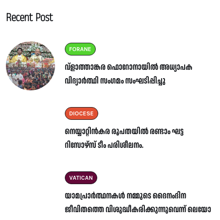
Recent Post
FORANE
വ്ളാത്താങ്കര ഫൊറോനായിൽ അധ്യാപക
വിദ്യാർത്ഥി സംഗമം സംഘടിപ്പിച്ചു
DIOCESE
നെയ്യാറ്റിൻകര രൂപതയിൽ രണ്ടാം ഘട്ട
റിസോഴ്സ് ടീം പരിശീലനം.
VATICAN
യാമപ്രാർത്ഥനകൾ നമ്മുടെ ദൈനംദിന
ജീവിതത്തെ വിശുദ്ധീകരിക്കുന്നുവെന്ന് ലെയോ