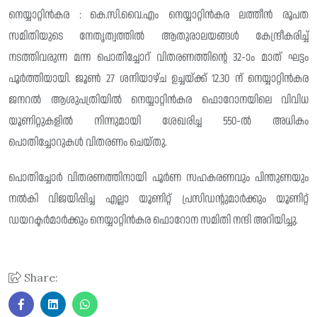
നെയ്യാറ്റിൻകര : കെ.സി.വൈ.എം നെയ്യാറ്റിൻകര ലത്തീൻ രൂപത
സമിതിയുടെ നേതൃത്വത്തിൽ ആതുരാലയങ്ങൾ കേന്ദ്രീകരിച്ച്
നടത്തിവരുന്ന മന്ന പൊതിച്ചോറ് വിതരണത്തിന്റെ 32-ാം മാത് ഘട്ടം
പൂർത്തിയായി. ജൂൺ 27 ശനിയാഴ്ച ഉച്ചയ്ക്ക് 12.30 ന് നെയ്യാറ്റിൻകര
ജനറൽ ആശുപത്രിയിൽ നെയ്യാറ്റിൻകര ഫൊറോനയിലെ വിവിധ
യൂണിറ്റുകളിൽ നിന്നുമായി ശേഖരിച്ച 550-ൽ അധികം
പൊതിച്ചോറുകൾ വിതരണം ചെയ്തു.
പൊതിച്ചോർ വിതരണത്തിനായി പൂർണ സഹകരണവും പിന്തുണയും
നൽകി വിജയിപ്പിച്ച എല്ലാ യൂണിറ്റ് പ്രസിഡൻ്റുമാർക്കും യൂണിറ്റ്
ഡയറക്ടർമാർക്കും നെയ്യാറ്റിൻകര ഫൊറോന സമിതി നന്ദി അറിയിച്ചു.
Share: