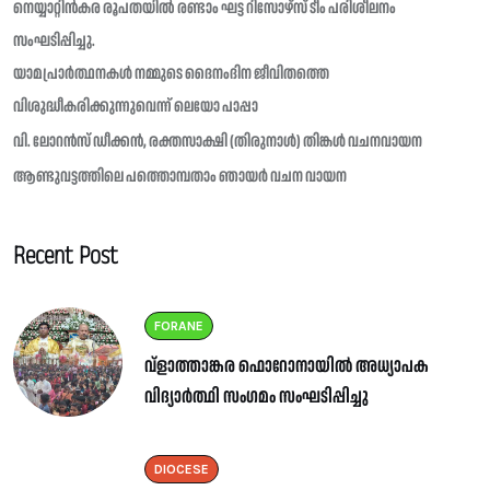
നെയ്യാറ്റിൻകര രൂപതയിൽ രണ്ടാം ഘട്ട റിസോഴ്സ് ടീം പരിശീലനം
സംഘടിപ്പിച്ചു.
യാമപ്രാർത്ഥനകൾ നമ്മുടെ ദൈനംദിന ജീവിതത്തെ
വിശുദ്ധീകരിക്കുന്നുവെന്ന് ലെയോ പാപ്പാ
വി. ലോറൻസ് ഡീക്കൻ, രക്തസാക്ഷി (തിരുനാൾ) തിങ്കൾ വചനവായന
ആണ്ടുവട്ടത്തിലെ പത്തൊമ്പതാം ഞായർ വചന വായന
Recent Post
FORANE
വ്ളാത്താങ്കര ഫൊറോനായിൽ അധ്യാപക
വിദ്യാർത്ഥി സംഗമം സംഘടിപ്പിച്ചു
DIOCESE