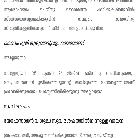
ജയഘോഷത്തോടും കാഹളനാദത്തോടുംകൂടെ ദൈവമായ കർത്താവ്
ആരോഹണം ചെയ്‌തു. ദൈവത്തെ പാടിപ്പുകഴ്ത്തുവിൻ;
സ്തോത്രങ്ങളാലപിക്കുവിൻ; നമ്മുടെ രാജാവിനു
സ്തുതികളുതിർക്കുവിൻ; കീർത്തനങ്ങളാലപിക്കുവിൻ.
ദൈവം ഭൂമി മുഴുവന്റെയും രാജാവാണ്.
അല്ലേലൂയാ !
അല്ലേലൂയാ! (cf. ലൂക്കാ 24 :4b+2b). ക്രിസ്‌തു സഹിക്കുകയും
മരിച്ചവരിൽനിന്ന് ഉയിർത്തെഴുന്നേറ്റ് അവിടുത്തെ മഹത്ത്വത്തിലേക്ക്
പ്രവേശിക്കുകയും ചെയ്യേണ്ടിയിരിക്കുന്നു. അല്ലേലൂയാ!
സുവിശേഷം
യോഹന്നാൻ്റെ വിശുദ്ധ സുവിശേഷത്തിൽനിന്നുള്ള വായന
(അക്കാലത്തി, യേശു തൻ്റെ ശിഷ്യന്മാരോട് അരുൾചെയ്തു)