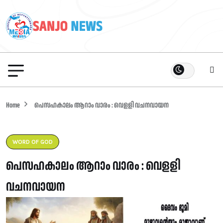
Home
പെസഹകാലം ആറാം വാരം : വെളളി വചനവായന
WORD OF GOD
പെസഹകാലം ആറാം വാരം : വെളളി
വചനവായന