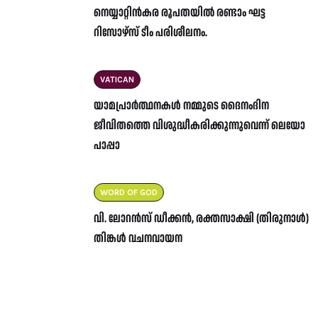
നെയ്യാറ്റിൻകര രൂപതയിൽ രണ്ടാം ഘട്ട
റിസോഴ്സ് ടീം പരിശീലനം.
VATICAN
യാമപ്രാർത്ഥനകൾ നമ്മുടെ ദൈനംദിന
ജീവിതത്തെ വിശുദ്ധീകരിക്കുന്നുവെന്ന് ലെയോ
പാപ്പാ
WORD OF GOD
വി. ലോറൻസ് ഡീക്കൻ, രക്തസാക്ഷി (തിരുനാൾ)
തിങ്കൾ വചനവായന