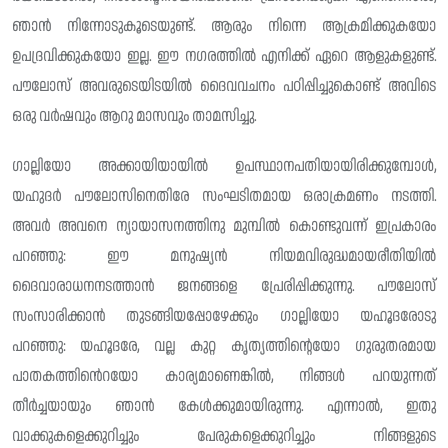
ഞാൻ നിന്നോടുകൂടെയുണ്ട്. ആരും നിന്നെ ആക്രമിക്കുകയോ
ഉപദ്രവിക്കുകയോ ഇല്ല. ഈ നഗരത്തിൽ എനിക്ക് ഏറെ ആളുകളുണ്ട്.
പൗലോസ് അവരുടെയിടയിൽ ദൈവവചനം പഠിപ്പിച്ചുകൊണ്ട് അവിടെ
ഒരു വർഷവും ആറു മാസവും താമസിച്ചു.
ഗാല്ലിയോ അക്കായിയായിൽ ഉപസ്ഥാനപതിയായിരിക്കുമ്പോൾ,
യഹുദർ പൗലോസിനെതിരേ സംഘടിതമായ ഒരാക്രമണം നടത്തി.
അവർ അവനെ ന്യായാസനത്തിനു മുമ്പിൽ കൊണ്ടുവന്ന് ഇപ്രകാരം
പറഞ്ഞു: ഈ മനുഷ്യൻ നിയമവിരുദ്ധമായരീതിയിൽ
ദൈവാരാധനനടത്താൻ ജനങ്ങളെ പ്രേരിപ്പിക്കുന്നു. പൗലോസ്
സംസാരിക്കാൻ തുടങ്ങിയപ്പോഴേക്കും ഗാല്ലിയോ യഹൂദരോടു
പറഞ്ഞു: യഹൂദരേ, വല്ല കുറ്റ കൃത്യത്തിന്റെയോ ഗുരുതരമായ
പാതകത്തിൻെറയോ കാര്യമാണെങ്കിൽ, നിങ്ങൾ പറയുന്നത്
തീർച്ചയായും ഞാൻ കേൾക്കുമായിരുന്നു. എന്നാൽ, ഇതു
വാക്കുകളെക്കുറിച്ചും പേരുകളെക്കുറിച്ചും നിങ്ങളുടെ