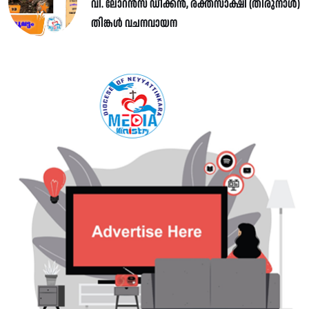
വി. ലോറൻസ് ഡീക്കൻ, രക്തസാക്ഷി (തിരുനാൾ)
തിങ്കൾ വചനവായന