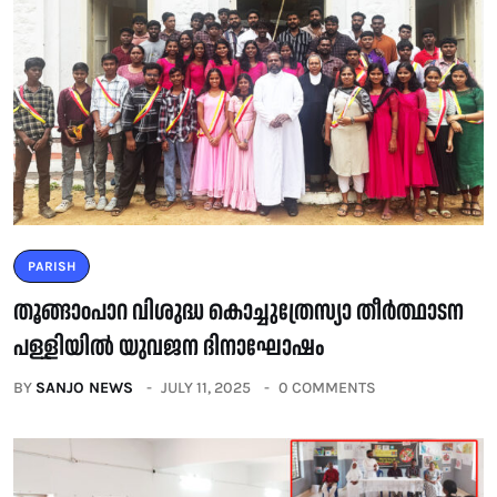
PARISH
തൂങ്ങാoപാറ വിശുദ്ധ കൊച്ചുത്രേസ്യാ തീർത്ഥാടന
പള്ളിയിൽ യുവജന ദിനാഘോഷം
BY
SANJO NEWS
JULY 11, 2025
0 COMMENTS