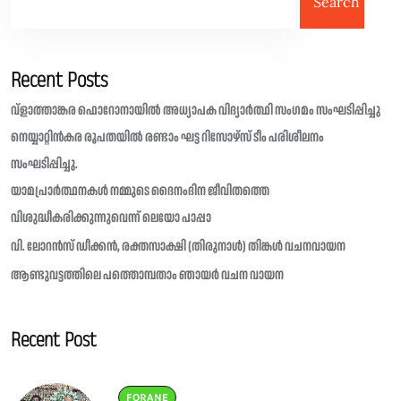
Search
Recent Posts
വ്ളാത്താങ്കര ഫൊറോനായിൽ അധ്യാപക വിദ്യാർത്ഥി സംഗമം സംഘടിപ്പിച്ചു
നെയ്യാറ്റിൻകര രൂപതയിൽ രണ്ടാം ഘട്ട റിസോഴ്സ് ടീം പരിശീലനം
സംഘടിപ്പിച്ചു.
യാമപ്രാർത്ഥനകൾ നമ്മുടെ ദൈനംദിന ജീവിതത്തെ
വിശുദ്ധീകരിക്കുന്നുവെന്ന് ലെയോ പാപ്പാ
വി. ലോറൻസ് ഡീക്കൻ, രക്തസാക്ഷി (തിരുനാൾ) തിങ്കൾ വചനവായന
ആണ്ടുവട്ടത്തിലെ പത്തൊമ്പതാം ഞായർ വചന വായന
Recent Post
FORANE