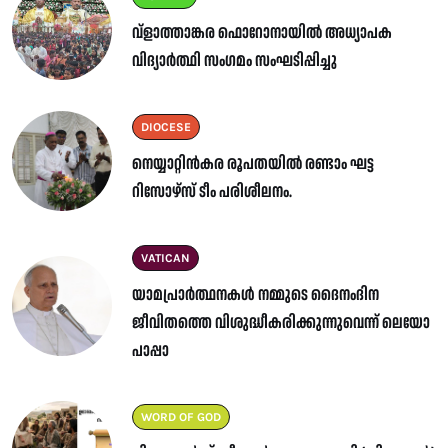
വ്ളാത്താങ്കര ഫൊറോനായിൽ അധ്യാപക
വിദ്യാർത്ഥി സംഗമം സംഘടിപ്പിച്ചു
DIOCESE
നെയ്യാറ്റിൻകര രൂപതയിൽ രണ്ടാം ഘട്ട
റിസോഴ്സ് ടീം പരിശീലനം.
VATICAN
യാമപ്രാർത്ഥനകൾ നമ്മുടെ ദൈനംദിന
ജീവിതത്തെ വിശുദ്ധീകരിക്കുന്നുവെന്ന് ലെയോ
പാപ്പാ
WORD OF GOD