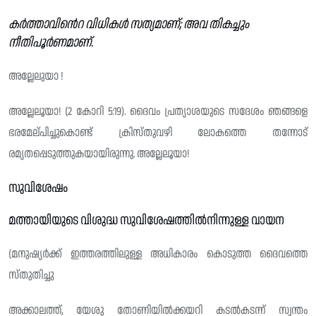
കർത്താവിൻെറ വിധികൾ സത്യമാണ്; അവ തികച്ചും
നീതിപൂർണമാണ്.
അല്ലേലുയാ !
അല്ലേലൂയാ! (2 കോറി 5:19). ദൈവം പ്രത്യാശയുടെ സദേശം ഞങ്ങളെ
ഭരമേല്‌പിച്ചുകൊണ്ട് ക്രിസ്‌തുവഴി ലോകത്തെ തന്നോട്
രമ്യതപ്പെടുത്തുകയായിരുന്നു. അല്ലേലൂയാ!
സുവിശേഷം
മത്തായിയുടെ വിശുദ്ധ സുവിശേഷത്തിൽനിന്നുള്ള വായന
(മനുഷ്യർക്ക് ഇത്തരത്തിലുള്ള അധികാരം കൊടുത്ത ദൈവത്തെ
സ്തുതിച്ചു
അക്കാലത്ത്, യേശു തോണിയിൽക്കയറി കടൽകടന്ന് സ്വന്തം