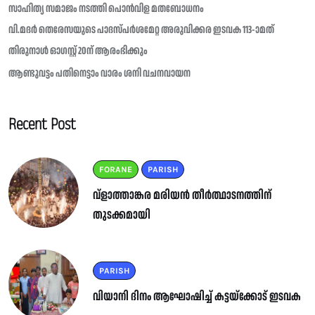
സാഹിത്യ സമാജം നടത്തി പൊൻവിള മതബോധനം
വി.മദർ തെരേസയുടെ പാദസ്പർശമേറ്റ അരുവിക്കര ഇടവക 113-ാമത്
തിരുനാൾ ഓഗസ്റ്റ് 20ന് ആരംഭിക്കും
ആണ്ടുവട്ടം പതിനെട്ടാം വാരം ശനി വചനവായന
Recent Post
FORANE
PARISH
വ്ളാത്താങ്കര മരിയൻ തീർത്ഥാടനത്തിന്
തുടക്കമായി
PARISH
വിയാനി ദിനം ആഘോഷിച്ച് കട്ടയ്ക്കോട് ഇടവക