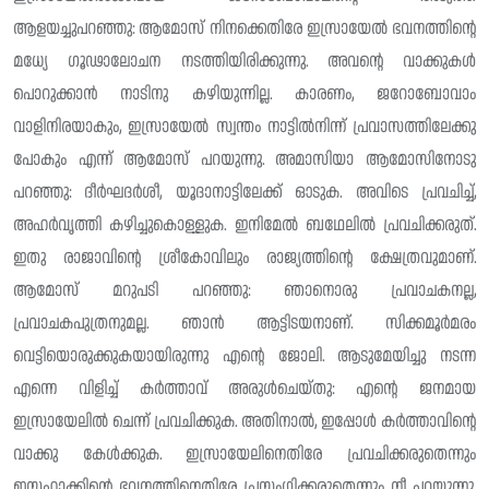
ആളയച്ചുപറഞ്ഞു: ആമോസ് നിനക്കെതിരേ ഇസ്രായേൽ ഭവനത്തിന്റെ
മധ്യേ ഗൂഢാലോചന നടത്തിയിരിക്കുന്നു. അവന്റെ വാക്കുകൾ
പൊറുക്കാൻ നാടിനു കഴിയുന്നില്ല. കാരണം, ജറോബോവാം
വാളിനിരയാകും, ഇസ്രായേൽ സ്വന്തം നാട്ടിൽനിന്ന് പ്രവാസത്തിലേക്കു
പോകും എന്ന് ആമോസ് പറയുന്നു. അമാസിയാ ആമോസിനോടു
പറഞ്ഞു: ദീർഘദർശീ, യൂദാനാട്ടിലേക്ക് ഓടുക. അവിടെ പ്രവചിച്ച്,
അഹർവൃത്തി കഴിച്ചുകൊള്ളുക. ഇനിമേൽ ബഥേലിൽ പ്രവചിക്കരുത്.
ഇതു രാജാവിന്റെ ശ്രീകോവിലും രാജ്യത്തിന്റെ ക്ഷേത്രവുമാണ്.
ആമോസ് മറുപടി പറഞ്ഞു: ഞാനൊരു പ്രവാചകനല്ല,
പ്രവാചകപുത്രനുമല്ല. ഞാൻ ആട്ടിടയനാണ്. സിക്കമൂർമരം
വെട്ടിയൊരുക്കുകയായിരുന്നു എന്റെ ജോലി. ആടുമേയിച്ചു നടന്ന
എന്നെ വിളിച്ച് കർത്താവ് അരുൾചെയ്തു: എന്റെ ജനമായ
ഇസ്രായേലിൽ ചെന്ന് പ്രവചിക്കുക. അതിനാൽ, ഇപ്പോൾ കർത്താവിന്റെ
വാക്കു കേൾക്കുക. ഇസ്രായേലിനെതിരേ പ്രവചിക്കരുതെന്നും
ഇസഹാക്കിന്റെ ഭവനത്തിനെതിരേ പ്രസംഗിക്കരുതെന്നും നീ പറയുന്നു.