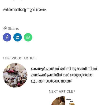
കർത്താവിന്റെ സുവിശേഷം.
Share:
PREVIOUS ARTICLE
കെ.ആർ.എൽ.സി.ബി.സി.യുടെ ബി.സി.സി.
കമ്മിഷൻ പ്രതിനിധികൾ നെയ്യാറ്റിൻകര
രൂപതാ സന്ദർശനം നടത്തി
NEXT ARTICLE