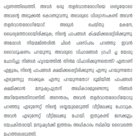
പട്ടണത്തിലെത്തി. അവർ ഒരു തളർവാതരോഗിയെ ശബ്ദയോടെ
അവന്റെ അടുക്കൽ കൊണ്ടുവന്നു. അവരുടെ വിശ്വാസംകണ്ട് അവൻ
തളർവാതരോഗിയോട് അരുൾ ചെയ്‌തു: മകനേ,
ധൈര്യത്തോടെയിരിക്കുക; നിൻ്റെ പാപങ്ങൾ ക്‌ഷമിക്കപ്പെട്ടിരിക്കുന്നു.
അപ്പോൾ നിയമജ്‌ഞരിൽ ചിലർ പരസ്‌പരം പറഞ്ഞു: ഇവൻ
ദൈവദൂഷണം പറയുന്നു. അവരുടെ വിചാരങ്ങൾ ഗ്രഹി ച്ച യേശു
ചോദിച്ചു: നിങ്ങൾ ഹൃദയത്തിൽ തിൻമ വിചാരിക്കുന്നതെന്ത്? ഏതാണ്
എളുപ്പം, നിൻ്റെ പാപങ്ങൾ ക്ഷമിക്കപ്പെട്ടിരിക്കുന്നു എന്നു പറയുന്നതോ
എഴുന്നേറ്റു നടക്കുക എന്നു പറയുന്നതോ? ഭൂമിയിൽ പാപങ്ങൾ
ക്ഷമിക്കാൻ മനുഷ്യപുത്രന് അധികാരമുണ്ടെന്നു നിങ്ങൾ
അറിയേണ്ടതിനാണിത്. അനന്തരം, അവൻ തളർവാതരോഗിയോടു
പറഞ്ഞു: എഴുന്നേറ്റ് നിന്റെ ശയ്യയുമെടുത്ത് വീട്ടിലേക്കു പോവുക.
അവൻ എഴുന്നേറ്റ് വീട്ടിലേക്കു പോയി. ഇതുകണ്ട് ജനക്കൂട്ടം
ഭയചകിതരായി. മനുഷ്യർക്ക് ഇത്തരം അധികാരം നല്‌കിയ ദൈവത്തെ
മഹത്ത്വപ്പെടുത്തി.