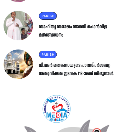
PARISH
സാഹിത്യ സമാജം നടത്തി പൊൻവിള
മതബോധനം
PARISH
വി.മദർ തെരേസയുടെ പാദസ്പർശമേറ്റ
അരുവിക്കര ഇടവക 113-ാമത് തിരുനാൾ.