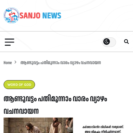
Home
ആണ്ടുവട്ടം പതിമൂന്നാം വാരം വ്യാഴം വചനവായന
WORD OF GOD
ആണ്ടുവട്ടം പതിമൂന്നാം വാരം വ്യാഴം
വചനവായന