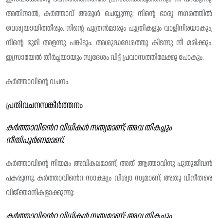
അതിനാൽ, കർത്താവ് അരുൾ ചെയ്യുന്നു: നിന്റെ ഭാര്യ നഗരത്തിൽ
വേശ്യയായിത്തീരും. നിന്റെ പുത്രൻമാരും പുത്രികളും വാളിനിരയാകും,
നിന്റെ ഭൂമി അളന്നു പങ്കിടും. അശുദ്ധദേശത്തു കിടന്നു നീ മരിക്കും.
ഇസ്രായേൽ തീർച്ചയായും സ്വദേശം വിട്ട് പ്രവാസത്തിലേക്കു പോകും.
കർത്താവിന്റെ വചനം.
പ്രതിവചനസങ്കീർത്തനം
കർത്താവിൻെറ വിധികൾ സത്യമാണ്; അവ തികച്ചും
നീതിപൂർണമാണ്.
കർത്താവിന്റെ നിയമം അവികലമാണ്; അത് ആത്മാവിനു പുതുജീവൻ
പകരുന്നു. കർത്താവിൻെറ സാക്ഷ്യം വിശ്വാ സ്യമാണ്; അതു വിനീതരെ
വിജ്‌ഞാനികളാക്കുന്നു:
കർത്താവിൻെറ വിധികൾ സത്യമാണ്; അവ തികച്ചും