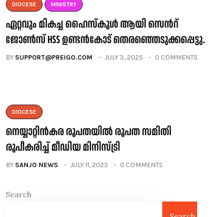
DIOCESE
MINISTRY
ഏറ്റവും മികച്ച ഹൈസ്കൂൾ ആയി സെൻറ്
ജോൺസ് HSS ഉണ്ടൻകോട് തെരഞ്ഞെടുക്കപ്പെട്ടു.
BY
SUPPORT@PREIGO.COM
JULY 3, 2025
0 COMMENTS
DIOCESE
നെയ്യാറ്റിൻകര രൂപതയിൽ രൂപത സമിതി
രൂപീകരിച്ച് മീഡിയ മിനിസ്ട്രി
BY
SANJO NEWS
JULY 11, 2025
0 COMMENTS
Search
Search