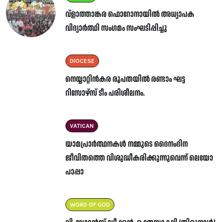
വ്ളാത്താങ്കര ഫൊറോനായിൽ അധ്യാപക
വിദ്യാർത്ഥി സംഗമം സംഘടിപ്പിച്ചു
DIOCESE
നെയ്യാറ്റിൻകര രൂപതയിൽ രണ്ടാം ഘട്ട
റിസോഴ്സ് ടീം പരിശീലനം.
VATICAN
യാമപ്രാർത്ഥനകൾ നമ്മുടെ ദൈനംദിന
ജീവിതത്തെ വിശുദ്ധീകരിക്കുന്നുവെന്ന് ലെയോ
പാപ്പാ
WORD OF GOD