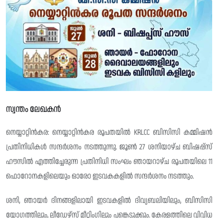
സ്വന്തം ലേഖകൻ
നെയ്യാറ്റിൻകര: നെയ്യാറ്റിൻകര രൂപതയിൽ KRLCC ബിസിസി കമ്മിഷൻ
പ്രതിനിധികൾ സന്ദർശനം നടത്തുന്നു. ജൂൺ 27 ശനിയാഴ്ച ബിഷപ്പ്സ്
ഹൗസിൽ എത്തിച്ചേരുന്ന പ്രതിനിധി സംഘം ഞായറാഴ്ച രൂപതയിലെ 11
ഫൊറോനകളിലെയും ഓരോ ഇടവകകളിൽ സന്ദർശനം നടത്തും.
ശനി, ഞായർ ദിനങ്ങളിലായി ഇടവകളിൽ ദിവ്യബലിയിലും, ബിസിസി
യോഗത്തിലും, ലീഡേഴ്‌സ് മീറ്റിംഗിലും പങ്കെടുക്കും. കേരളത്തിലെ വിവിധ