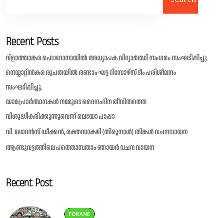
Recent Posts
വ്ളാത്താങ്കര ഫൊറോനായിൽ അധ്യാപക വിദ്യാർത്ഥി സംഗമം സംഘടിപ്പിച്ചു
നെയ്യാറ്റിൻകര രൂപതയിൽ രണ്ടാം ഘട്ട റിസോഴ്സ് ടീം പരിശീലനം
സംഘടിപ്പിച്ചു.
യാമപ്രാർത്ഥനകൾ നമ്മുടെ ദൈനംദിന ജീവിതത്തെ
വിശുദ്ധീകരിക്കുന്നുവെന്ന് ലെയോ പാപ്പാ
വി. ലോറൻസ് ഡീക്കൻ, രക്തസാക്ഷി (തിരുനാൾ) തിങ്കൾ വചനവായന
ആണ്ടുവട്ടത്തിലെ പത്തൊമ്പതാം ഞായർ വചന വായന
Recent Post
FORANE