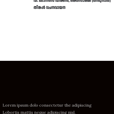
വി. ലോറൻസ് ഡീക്കൻ, രക്തസാക്ഷി (തിരുനാൾ)
തിങ്കൾ വചനവായന
Lorem ipsum dolo consectetur the adipiscing
Lobortis mattis neque adipiscing nisl.