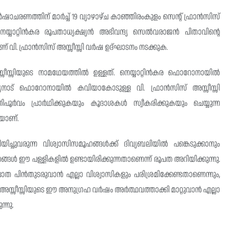
വർഷാചരണത്തിന് മാർച്ച് 19 വ്യാഴാഴ്ച കാഞ്ഞിരംകുളം സെന്റ് ഫ്രാൻസിസ്
നെയ്യാറ്റിൻകര രൂപതാധ്യക്ഷ്യൻ അഭിവന്ദ്യ സെൽവരാജൻ പിതാവിന്റെ
 വി. ഫ്രാൻസിസ് അസ്സീസ്സി വർഷ ഉദ്‌ഘാടനം നടക്കുക.
സ്സീസ്സിയുടെ നാമഥേയത്തിൽ ഉള്ളത്. നെയ്യാറ്റിൻകര ഫൊറോനായിൽ
ര്യനാട് ഫൊറോനായിൽ കവിയാകോടുള്ള വി. ഫ്രാൻസിസ് അസ്സീസ്സി
ം പ്രാർഥിക്കുകയും കൂദാശകൾ സ്വീകരിക്കുകയും ചെയ്യുന്ന
കയാണ്.
ചുവരുന്ന വിശ്വാസിസമൂഹങ്ങൾക്ക് ദിവ്യബലിയിൽ പങ്കെടുക്കാനും
്ങൾ ഈ പള്ളികളിൽ ഉണ്ടായിരിക്കുന്നതാണെന്ന് രൂപത അറിയിക്കുന്നു.
ാത പിൻതുടരുവാൻ എല്ലാ വിശ്വാസികളും പരിശ്രമിക്കേണ്ടതാണെന്നും,
സ്സീസ്സിയുടെ ഈ അനുഗ്രഹ വർഷം അർത്ഥവത്താക്കി മാറ്റുവാൻ എല്ലാ
്നു.