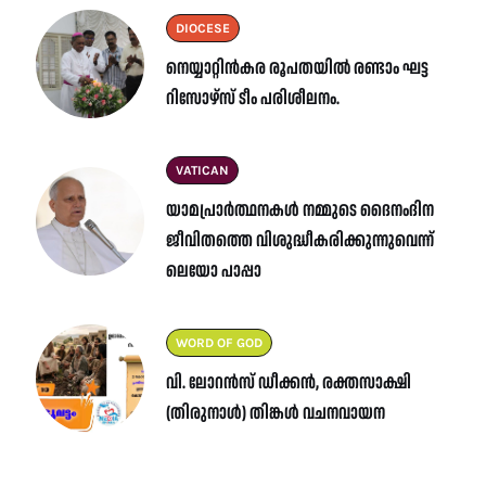
DIOCESE
നെയ്യാറ്റിൻകര രൂപതയിൽ രണ്ടാം ഘട്ട
റിസോഴ്സ് ടീം പരിശീലനം.
VATICAN
യാമപ്രാർത്ഥനകൾ നമ്മുടെ ദൈനംദിന
ജീവിതത്തെ വിശുദ്ധീകരിക്കുന്നുവെന്ന്
ലെയോ പാപ്പാ
WORD OF GOD
വി. ലോറൻസ് ഡീക്കൻ, രക്തസാക്ഷി
(തിരുനാൾ) തിങ്കൾ വചനവായന