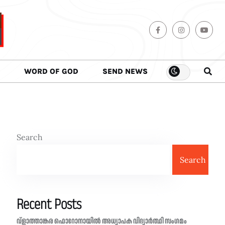
WORD OF GOD
SEND NEWS
Search
Search
Recent Posts
വ്ളാത്താങ്കര ഫൊറോനായിൽ അധ്യാപക വിദ്യാർത്ഥി സംഗമം