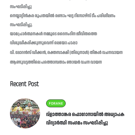
സംഘടിപ്പിച്ചു
നെയ്യാറ്റിൻകര രൂപതയിൽ രണ്ടാം ഘട്ട റിസോഴ്സ് ടീം പരിശീലനം
സംഘടിപ്പിച്ചു.
യാമപ്രാർത്ഥനകൾ നമ്മുടെ ദൈനംദിന ജീവിതത്തെ
വിശുദ്ധീകരിക്കുന്നുവെന്ന് ലെയോ പാപ്പാ
വി. ലോറൻസ് ഡീക്കൻ, രക്തസാക്ഷി (തിരുനാൾ) തിങ്കൾ വചനവായന
ആണ്ടുവട്ടത്തിലെ പത്തൊമ്പതാം ഞായർ വചന വായന
Recent Post
FORANE
വ്ളാത്താങ്കര ഫൊറോനായിൽ അധ്യാപക
വിദ്യാർത്ഥി സംഗമം സംഘടിപ്പിച്ചു