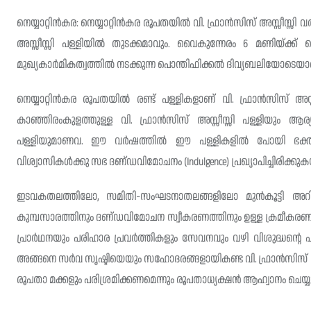
നെയ്യാറ്റിൻകര: നെയ്യാറ്റിൻകര രൂപതയിൽ വി. ഫ്രാൻസിസ് അസ്സീസ്സി 
അസ്സീസ്സി പള്ളിയിൽ തുടക്കമാവും. വൈകുന്നേരം 6 മണിയ്ക്ക് 
മുഖ്യകാർമികത്വത്തിൽ നടക്കുന്ന പൊന്തിഫിക്കൽ ദിവ്യബലിയോടെയാണ്
നെയ്യാറ്റിൻകര രൂപതയിൽ രണ്ട് പള്ളികളാണ് വി. ഫ്രാൻസിസ് അ
കാഞ്ഞിരംകുളത്തുള്ള വി. ഫ്രാൻസിസ് അസ്സീസ്സി പള്ളിയും ആ
പള്ളിയുമാണവ. ഈ വർഷത്തിൽ ഈ പള്ളികളിൽ പോയി ഭക്തിപൂർവ
വിശ്വാസികൾക്കു സഭ ദണ്‌ഡവിമോചനം (Indulgence) പ്രഖ്യാപിച്ചിരിക്കു
ഇടവകതലത്തിലോ, സമിതി-സംഘടനാതലങ്ങളിലോ മുൻകൂട്ടി അറിയിച്
കുമ്പസാരത്തിനും ദണ്‌ഡവിമോചന സ്വീകരണത്തിനും ഉള്ള ക്രമീകരണങ
പ്രാർഥനയും പരിഹാര പ്രവർത്തികളും സേവനവും വഴി വിശുദ്ധന്റെ പ
അങ്ങനെ സർവ സൃഷ്ടിയെയും സഹോദരങ്ങളായികണ്ട വി. ഫ്രാൻസിസ് അ
രൂപതാ മക്കളും പരിശ്രമിക്കണമെന്നും രൂപതാധ്യക്ഷൻ ആഹ്വാനം ചെയ്യുന