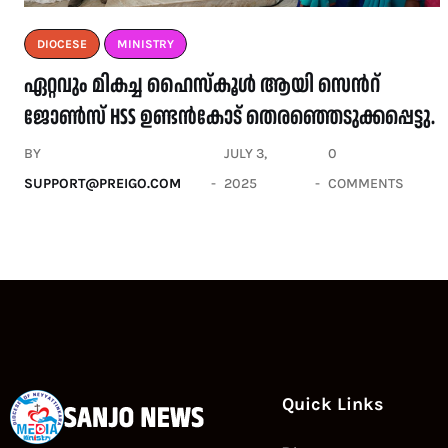
DIOCESE
MINISTRY
ഏറ്റവും മികച്ച ഹൈസ്കൂൾ ആയി സെൻറ്
ജോൺസ് HSS ഉണ്ടൻകോട് തെരഞ്ഞെടുക്കപ്പെട്ടു.
BY
JULY 3,
0
SUPPORT@PREIGO.COM
2025
COMMENTS
Quick Links