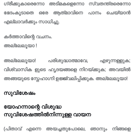
ഗ്രീക്കുകാരെന്നോ അടിമകളെന്നോ സ്വതന്ത്രരെന്നോ
ഭേദംകൂടാതെ ഒരേ ആത്‌മാവിനെ പാനം ചെയ്യാൻ
എല്ലാവർക്കും സാധിച്ചു.
കർത്താവിന്റെ വചനം.
അല്ലേലൂയാ !
അല്ലേലൂയാ! പരിശുദ്ധാത്മാവേ, എഴുന്നള്ളുക;
വിശ്വാസിക ളുടെ ഹൃദയങ്ങളെ നിറയ്ക്കുക; അവയിൽ
അങ്ങയുടെ സ്നേഹാഗ്നി ഉജ്ജ്വലിപ്പിക്കുക. അല്ലേലൂയാ!
സുവിശേഷം
യോഹന്നാന്റെ വിശുദ്ധ
സുവിശേഷത്തിൽനിന്നുള്ള വായന
(പിതാവ് എന്നെ അയച്ചതുപോലെ, ഞാനും നിങ്ങളെ