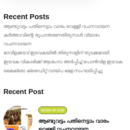
Recent Posts
ആണ്ടുവട്ടം പതിനെട്ടാം വാരം വെള്ളി വചനവായന
കർത്താവിന്റെ രൂപാന്തരണതിരുനാൾ വ്യാഴം
വചനവായന
മാവിളക്കടവ് ഇടവകയിൽ തിരുനാളിന് തുടക്കമായി
ഇടവക വികാരിക്ക് ആശംസ അർപ്പിച്ച് പൊൻവിള ഇടവക
മൈക്രോ ക്രെഡിറ്റ് വായ്പ മേള സംഘടിപ്പിച്ചു
Recent Post
WORD OF GOD
ആണ്ടുവട്ടം പതിനെട്ടാം വാരം
വെള്ളി വചനവായന