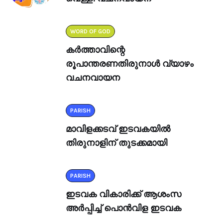
WORD OF GOD
കർത്താവിന്റെ
രൂപാന്തരണതിരുനാൾ വ്യാഴം
വചനവായന
PARISH
മാവിളക്കടവ് ഇടവകയിൽ
തിരുനാളിന് തുടക്കമായി
PARISH
ഇടവക വികാരിക്ക് ആശംസ
അർപ്പിച്ച് പൊൻവിള ഇടവക