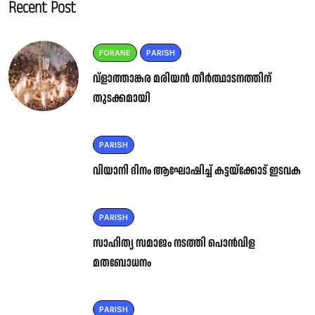
Recent Post
FORANE
PARISH
വ്ളാത്താങ്കര മരിയൻ തീർത്ഥാടനത്തിന്
തുടക്കമായി
PARISH
വിയാനി ദിനം ആഘോഷിച്ച് കട്ടയ്ക്കോട് ഇടവക
PARISH
സാഹിത്യ സമാജം നടത്തി പൊൻവിള
മതബോധനം
PARISH