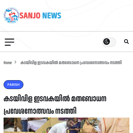
Home
കടയിവിള ഇടവകയിൽ മതബോധന പ്രവേശനോത്സവം നടത്തി
PARISH
കടയിവിള ഇടവകയിൽ മതബോധന
പ്രവേശനോത്സവം നടത്തി