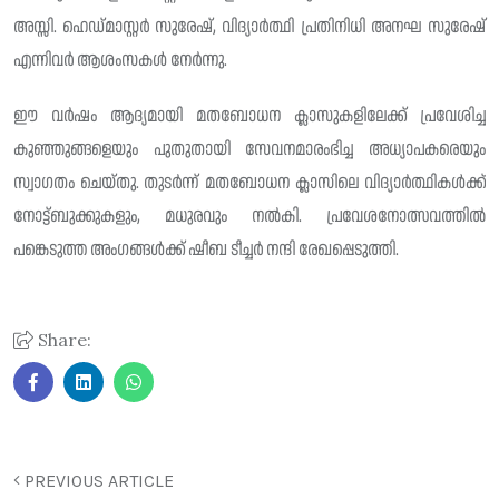
അസ്സി. ഹെഡ്മാസ്റ്റർ സുരേഷ്, വിദ്യാർത്ഥി പ്രതിനിധി അനഘ സുരേഷ്
എന്നിവർ ആശംസകൾ നേർന്നു.
ഈ വർഷം ആദ്യമായി മതബോധന ക്ലാസുകളിലേക്ക് പ്രവേശിച്ച
കുഞ്ഞുങ്ങളെയും പുതുതായി സേവനമാരംഭിച്ച അധ്യാപകരെയും
സ്വാഗതം ചെയ്തു. തുടർന്ന് മതബോധന ക്ലാസിലെ വിദ്യാർത്ഥികൾക്ക്
നോട്ട്ബുക്കുകളും, മധുരവും നൽകി. പ്രവേശനോത്സവത്തിൽ
പങ്കെടുത്ത അംഗങ്ങൾക്ക് ഷീബ ടീച്ചർ നന്ദി രേഖപ്പെടുത്തി.
Share:
PREVIOUS ARTICLE