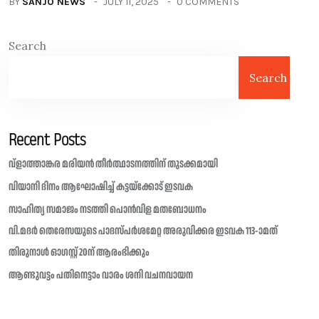
BY
SANJO NEWS
JULY 11, 2025
0 COMMENTS
Search
Search
Recent Posts
വ്ളാത്താങ്കര മരിയൻ തീർത്ഥാടനത്തിന് തുടക്കമായി
വിയാനി ദിനം ആഘോഷിച്ച് കട്ടയ്ക്കോട് ഇടവക
സാഹിത്യ സമാജം നടത്തി പൊൻവിള മതബോധനം
വി.മദർ തെരേസയുടെ പാദസ്പർശമേറ്റ അരുവിക്കര ഇടവക 113-ാമത്
തിരുനാൾ ഓഗസ്റ്റ് 20ന് ആരംഭിക്കും
ആണ്ടുവട്ടം പതിനെട്ടാം വാരം ശനി വചനവായന