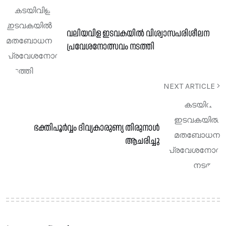
വലിയവിള ഇടവകയിൽ വിശ്വാസപരിശീലന
പ്രവേശനോത്സവം നടത്തി
NEXT ARTICLE
ഭക്തിപൂർവ്വം ദിവ്യകാരുണ്യ തിരുനാൾ
ആചരിച്ചു