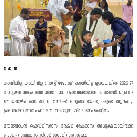
പോൾ
കടയിവിള: കടയിവിള സെന്റ് ജോർജ് കടയിവിള ഇടവകയിൽ 2026-27
അധ്യയന വർഷത്തെ മതബോധന പ്രവേശനോത്സവം നടത്തി. ജൂൺ 7
ഞായറാഴ്ച രാവിലെ 6 മണിക്ക് ദിവ്യബലിയോടു കൂടെ ആരംഭിച്ച
പ്രവേശനോത്സവം ഫാ. തോമസ് ജൂസ ഉദ്ഘാടനം ചെയ്തു.
മതബോധന ഹെഡ്മിസ്ട്രസ് രേഷ്മ പ്രേംദാസ് അധ്യക്ഷയായിരുന്ന
പൊതു സമ്മേളനം സിസ്റ്റർ ഡോളി സന്ദേശവും