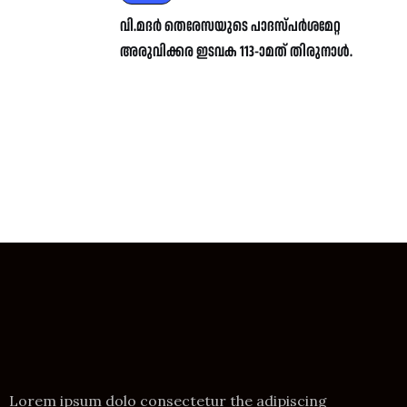
വി.മദർ തെരേസയുടെ പാദസ്പർശമേറ്റ
അരുവിക്കര ഇടവക 113-ാമത് തിരുനാൾ.
Lorem ipsum dolo consectetur the adipiscing