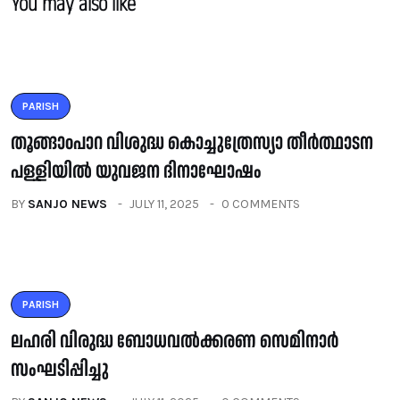
You may also like
PARISH
തൂങ്ങാoപാറ വിശുദ്ധ കൊച്ചുത്രേസ്യാ തീർത്ഥാടന
പള്ളിയിൽ യുവജന ദിനാഘോഷം
BY
SANJO NEWS
JULY 11, 2025
0 COMMENTS
PARISH
ലഹരി വിരുദ്ധ ബോധവൽക്കരണ സെമിനാർ
സംഘടിപ്പിച്ചു