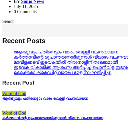
BY
Sanjo News
July 11, 2025
0 Comments
Search
Recent Posts
ആണ്ടുവട്ടം പതിനെട്ടാം വാരം വെള്ളി വചനവായന
കർത്താവിന്റെ രൂപാന്തരണതിരുനാൾ വ്യാഴം വചന
മാവിളക്കടവ് ഇടവകയിൽ തിരുനാളിന് തുടക്കമായി
ഇടവക വികാരിക്ക് ആശംസ അർപ്പിച്ച് പൊൻവിള ഇട
മൈക്രോ ക്രെഡിറ്റ് വായ്പ മേള സംഘടിപ്പിച്ചു
Recent Post
Word of God
ആണ്ടുവട്ടം പതിനെട്ടാം വാരം വെള്ളി വചനവായന
Word of God
കർത്താവിന്റെ രൂപാന്തരണതിരുനാൾ വ്യാഴം വചനവായന