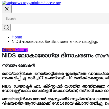
Home
NIDS ലോകാരോഗ്യ ദിനാചരണം സംഘടിപ്പിച്ചു.
Diocese
Ministry
NIDS ലോകാരോഗ്യ ദിനാചരണം സംഘടിപ്
സ്വന്തം ലേഖകൻ
നെയ്യാറ്റിൻകര: നെയ്യാറ്റിൻകര ഇന്റെഗ്രൽ ഡവലപ്
സംഘടിപ്പിച്ചു. മാർച്ച് 07 ചൊവ്വാഴ്ച 10 മണിക്ക് കൊറ
NIDS ഡയറക്ടർ ഫാ. ക്രിസ്റ്റഫർ യശയ്യ അദ്ധ്യക്ഷത വ
ഡോക്ടേഴ്സ് ഫോം സെക്രട്ടറി ഡോ.റയ്മണ്ട്, നഴ്‌സറി കോ-ഓ
നെയ്യാറ്റിൻകര ജനറൽ ആശുപത്രി സൂപ്രണ്ട് ഡോ.ജോയ് ജോ
വിഷയത്തെ ആസ്പദമാക്കി ഡോ.ജോയ് ക്ലാസ് നയിച്ചു. ഫെറ