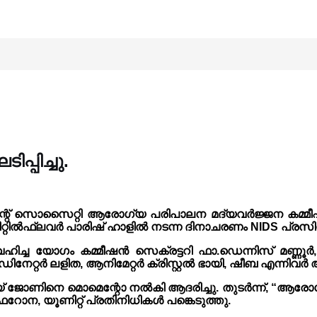
പിച്ചു.
മെന്റ് സൊസൈറ്റി ആരോഗ്യ പരിപാലന മദ്യവർജ്ജന കമ്മ
്റാമം ലിറ്റിൽഫ്ലവർ പാരിഷ് ഹാളിൽ നടന്ന ദിനാചരണം NIDS 
ഹിച്ച യോഗം കമ്മീഷൻ സെക്രട്ടറി ഫാ.ഡെന്നിസ് മണ്ണൂ
ഡിനേറ്റർ ലളിത, ആനിമേറ്റർ ക്രിസ്റ്റൽ ഭായി, ഷീബ എന്നിവ
ണിനെ മൊമെന്റോ നൽകി ആദരിച്ചു. തുടർന്ന്, “ആരോഗ്യത്
ോന, യൂണിറ്റ് പ്രതിനിധികൾ പങ്കെടുത്തു.