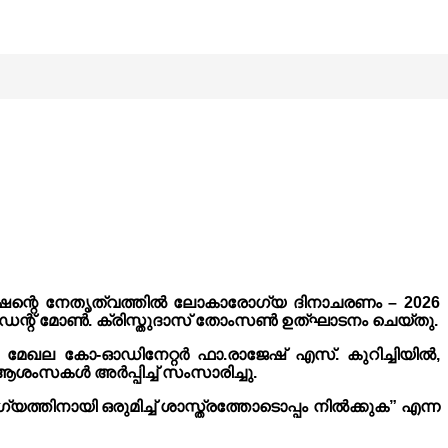
ീഷന്റെ നേതൃത്വത്തിൽ ലോകാരോഗ്യ ദിനാചരണം – 2026
പ്രസിഡന്റ് മോൺ. ക്രിസ്തുദാസ് തോംസൺ ഉത്ഘാടനം ചെയ്തു.
ർ, മേഖല കോ-ഓഡിനേറ്റർ ഫാ.രാജേഷ് എസ്. കുറിച്ചിയിൽ,
ർ ആശംസകൾ അർപ്പിച്ച് സംസാരിച്ചു.
തിനായി ഒരുമിച്ച് ശാസ്ത്രത്തോടൊപ്പം നിൽക്കുക” എന്ന