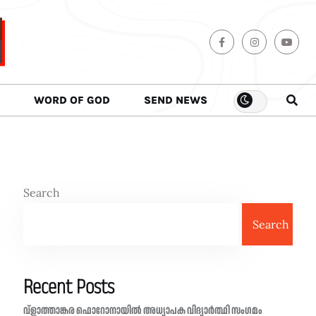
WORD OF GOD
SEND NEWS
Search
Search
Recent Posts
വ്ളാത്താങ്കര ഫൊറോനായിൽ അധ്യാപക വിദ്യാർത്ഥി സംഗമം