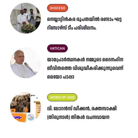
DIOCESE
നെയ്യാറ്റിൻകര രൂപതയിൽ രണ്ടാം ഘട്ട
റിസോഴ്സ് ടീം പരിശീലനം.
VATICAN
യാമപ്രാർത്ഥനകൾ നമ്മുടെ ദൈനംദിന
ജീവിതത്തെ വിശുദ്ധീകരിക്കുന്നുവെന്ന്
ലെയോ പാപ്പാ
WORD OF GOD
വി. ലോറൻസ് ഡീക്കൻ, രക്തസാക്ഷി
(തിരുനാൾ) തിങ്കൾ വചനവായന