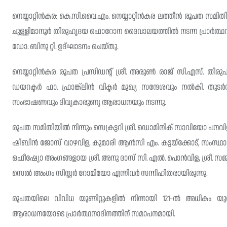
നെയ്യാറ്റിൻകര: കെ.സി.വൈ.എം. നെയ്യാറ്റിൻകര ലത്തീൻ രൂപത സമി
ചുള്ളിമാനൂർ തിരുഹൃദയ ഫൊറോന ദൈവാലയത്തിൽ നടന്ന പ്രാർത്ഥനാ
ഡോ. ബിനു റ്റി. ഉദ്ഘാടനം ചെയ്തു.
നെയ്യാറ്റിൻകര രൂപത പ്രസിഡൻ്റ് ശ്രീ. അരുൺ രാജ് സി.എസ്. 
ഡയറക്ടർ ഫാ. ഫ്രാങ്ക്ലിൻ വിക്ടർ മുഖ്യ സന്ദേശവും നൽകി. തുട
സംഭാഷണവും ദിവ്യകാരുണ്യ ആരാധനയും നടന്നു.
രൂപത സമിതിയിൽ നിന്നും സെക്രട്ടറി ശ്രീ. ഡൊമിനിക് സാവിയോ പനവിള,
ഷിബിൻ ജോസ് വാഴവിള, കുമാരി ആൻസി എം. കട്ടയ്ക്കോട്, സംസ്ഥാ
ഒഫീഷ്യോ അംഗങ്ങളായ ശ്രീ. അനു ദാസ് സി. എൽ. പൊൻവിള, ശ്രീ. സ
സെൽ അംഗം സിസ്റ്റർ റോമിയോ എന്നിവർ സന്നിഹിതരായിരുന്നു.
രൂപതയിലെ വിവിധ യൂണിറ്റുകളിൽ നിന്നായി 121-ൽ അധികം യുവജ
ആരാധനയോടെ പ്രാർത്ഥനാദിനത്തിന് സമാപനമായി.