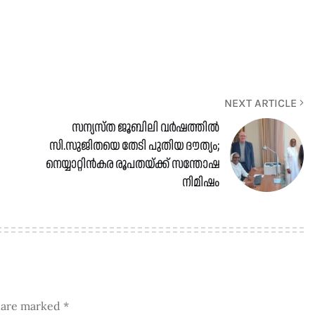
NEXT ARTICLE
സന്യസ്ത ജൂബിലി വർഷത്തിൽ
സി.സുജിതയെ തേടി പുതിയ ദൗത്യം;
നെയ്യാറ്റിൻകര രൂപതയ്ക്ക് സന്തോഷ
നിമിഷം
s are marked
*