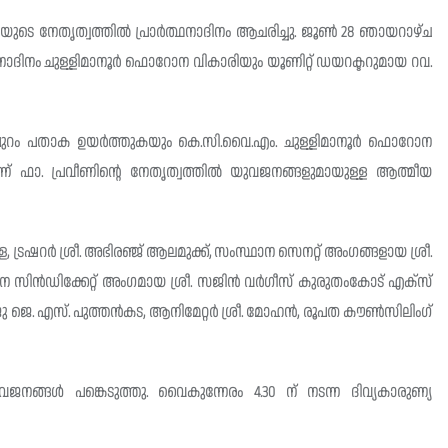
തിയുടെ നേതൃത്വത്തിൽ പ്രാർത്ഥനാദിനം ആചരിച്ചു. ജൂൺ 28 ഞായറാഴ്ച
ദിനം ചുള്ളിമാനൂർ ഫൊറോന വികാരിയും യൂണിറ്റ് ഡയറക്ടറുമായ റവ.
തിരുപുറം പതാക ഉയർത്തുകയും കെ.സി.വൈ.എം. ചുള്ളിമാനൂർ ഫൊറോന
ർന്ന് ഫാ. പ്രവീണിന്റെ നേതൃത്വത്തിൽ യുവജനങ്ങളുമായുള്ള ആത്മീയ
 ട്രഷറർ ശ്രീ. അഭിരഞ്ജ് ആലമുക്ക്, സംസ്ഥാന സെനറ്റ് അംഗങ്ങളായ ശ്രീ.
ന സിൻഡിക്കേറ്റ് അംഗമായ ശ്രീ. സജിൻ വർഗീസ് കുരുതംകോട് എക്സ്
ജു ജെ. എസ്. പുത്തൻകട, ആനിമേറ്റർ ശ്രീ. മോഹൻ, രൂപത കൗൺസിലിംഗ്
നങ്ങൾ പങ്കെടുത്തു. വൈകുന്നേരം 4.30 ന് നടന്ന ദിവ്യകാരുണ്യ