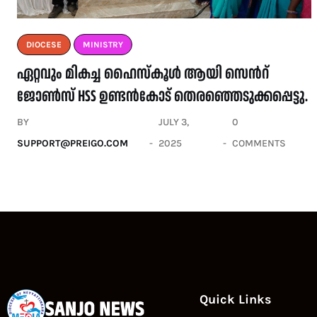
DIOCESE
MINISTRY
ഏറ്റവും മികച്ച ഹൈസ്കൂൾ ആയി സെൻറ്
ജോൺസ് HSS ഉണ്ടൻകോട് തെരഞ്ഞെടുക്കപ്പെട്ടു.
BY
JULY 3,
0
SUPPORT@PREIGO.COM
2025
COMMENTS
Quick Links