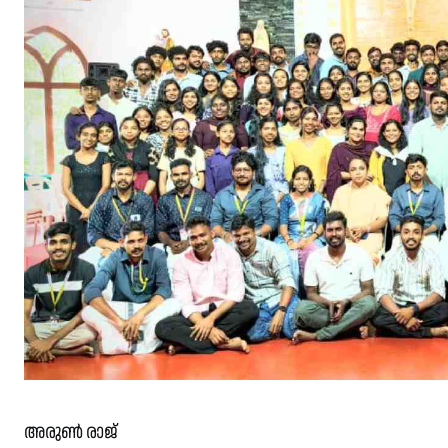
അരുൺ രാജ്