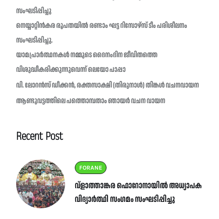
സംഘടിപ്പിച്ചു
നെയ്യാറ്റിൻകര രൂപതയിൽ രണ്ടാം ഘട്ട റിസോഴ്സ് ടീം പരിശീലനം
സംഘടിപ്പിച്ചു.
യാമപ്രാർത്ഥനകൾ നമ്മുടെ ദൈനംദിന ജീവിതത്തെ
വിശുദ്ധീകരിക്കുന്നുവെന്ന് ലെയോ പാപ്പാ
വി. ലോറൻസ് ഡീക്കൻ, രക്തസാക്ഷി (തിരുനാൾ) തിങ്കൾ വചനവായന
ആണ്ടുവട്ടത്തിലെ പത്തൊമ്പതാം ഞായർ വചന വായന
Recent Post
FORANE
വ്ളാത്താങ്കര ഫൊറോനായിൽ അധ്യാപക
വിദ്യാർത്ഥി സംഗമം സംഘടിപ്പിച്ചു