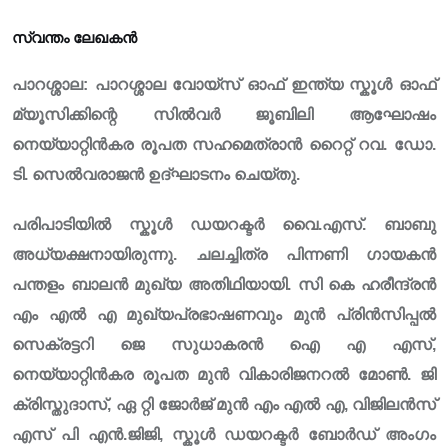
സ്വന്തം ലേഖകൻ
പാറശ്ശാല: പാറശ്ശാല വോയ്‌സ് ഓഫ് ഇന്ത്യ സ്കൂൾ ഓഫ്
മ്യൂസിക്കിന്റെ സിൽവർ ജൂബിലി ആഘോഷം
നെയ്യാറ്റിൻകര രൂപത സഹമെത്രാൻ റൈറ്റ് റവ. ഡോ.
ടി. സെൽവരാജൻ ഉദ്ഘാടനം ചെയ്തു.
പരിപാടിയിൽ സ്കൂൾ ഡയറക്ടർ വൈ.എസ്. ബാബു
അധ്യക്ഷനായിരുന്നു. ചലച്ചിത്ര പിന്നണി ഗായകൻ
പന്തളം ബാലൻ മുഖ്യ അതിഥിയായി. സി കെ ഹരീന്ദ്രൻ
എം എൽ എ മുഖ്യപ്രഭാഷണവും മുൻ പ്രിൻസിപ്പൽ
സെക്രട്ടറി ജെ സുധാകരൻ ഐ എ എസ്,
നെയ്യാറ്റിൻകര രൂപത മുൻ വികാരിജനറൽ മോൺ. ജി
ക്രിസ്തുദാസ്, ഏ റ്റി ജോർജ് മുൻ എം എൽ എ, വിജിലൻസ്
എസ് പി എൻ.ജിജി, സ്കൂൾ ഡയറക്ടർ ബോർഡ് അംഗം