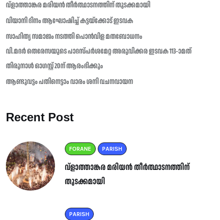
വ്ളാത്താങ്കര മരിയൻ തീർത്ഥാടനത്തിന് തുടക്കമായി
വിയാനി ദിനം ആഘോഷിച്ച് കട്ടയ്ക്കോട് ഇടവക
സാഹിത്യ സമാജം നടത്തി പൊൻവിള മതബോധനം
വി.മദർ തെരേസയുടെ പാദസ്പർശമേറ്റ അരുവിക്കര ഇടവക 113-ാമത്
തിരുനാൾ ഓഗസ്റ്റ് 20ന് ആരംഭിക്കും
ആണ്ടുവട്ടം പതിനെട്ടാം വാരം ശനി വചനവായന
Recent Post
FORANE
PARISH
വ്ളാത്താങ്കര മരിയൻ തീർത്ഥാടനത്തിന്
തുടക്കമായി
PARISH