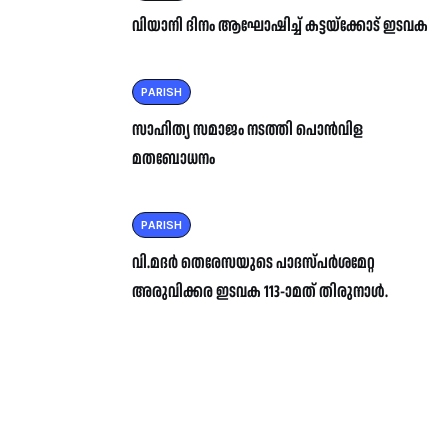
വിയാനി ദിനം ആഘോഷിച്ച് കട്ടയ്ക്കോട് ഇടവക
PARISH
സാഹിത്യ സമാജം നടത്തി പൊൻവിള
മതബോധനം
PARISH
വി.മദർ തെരേസയുടെ പാദസ്പർശമേറ്റ
അരുവിക്കര ഇടവക 113-ാമത് തിരുനാൾ.