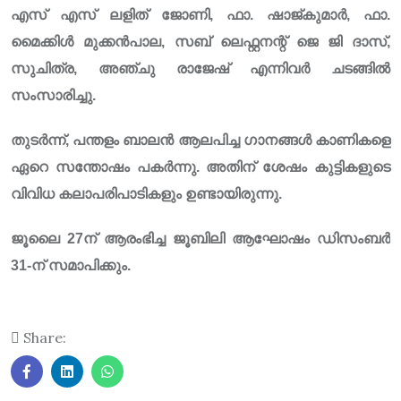
എസ് എസ് ലളിത് ജോണി, ഫാ. ഷാജ്‌കുമാർ, ഫാ.
മൈക്കിൾ മുക്കൻപാല, സബ് ലെഫ്റ്റനന്റ് ജെ ജി ദാസ്,
സുചിത്ര, അഞ്ചു രാജേഷ് എന്നിവർ ചടങ്ങിൽ
സംസാരിച്ചു.
തുടർന്ന്, പന്തളം ബാലൻ ആലപിച്ച ഗാനങ്ങൾ കാണികളെ
ഏറെ സന്തോഷം പകർന്നു. അതിന് ശേഷം കുട്ടികളുടെ
വിവിധ കലാപരിപാടികളും ഉണ്ടായിരുന്നു.
ജൂലൈ 27ന് ആരംഭിച്ച ജൂബിലി ആഘോഷം ഡിസംബർ
31-ന് സമാപിക്കും.
Share: