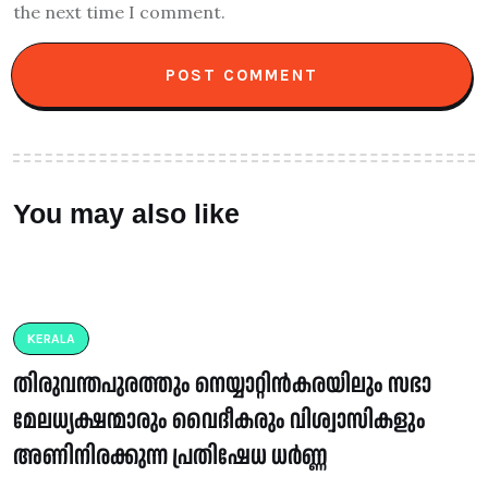
the next time I comment.
You may also like
KERALA
തിരുവന്തപുരത്തും നെയ്യാറ്റിൻകരയിലും സഭാ
മേലധ്യക്ഷന്മാരും വൈദീകരും വിശ്വാസികളും
അണിനിരക്കുന്ന പ്രതിഷേധ ധർണ്ണ