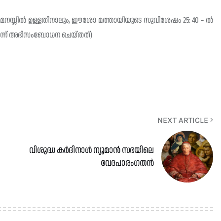
ഞ മനസ്സില്‍ ഉള്ളതിനാലും, ഈശോ മത്തായിയുടെ സുവിശേഷം 25: 40 – ല്‍
എന്ന് അഭിസംബോധന ചെയ്തത്)
NEXT ARTICLE
വിശുദ്ധ കർദിനാൾ ന്യൂമാൻ സഭയിലെ
വേദപാരംഗതൻ