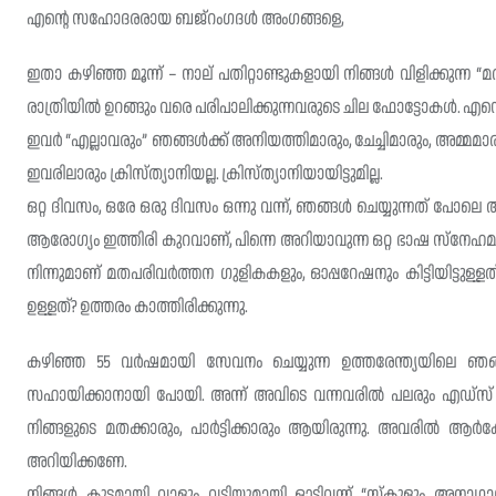
എന്റെ സഹോദരരായ ബജ്റംഗദള്‍ അംഗങ്ങളെ,
ഇതാ കഴിഞ്ഞ മൂന്ന് – നാല് പതിറ്റാണ്ടുകളായി നിങ്ങള്‍ വിളിക്കുന്ന “മത
രാത്രിയില്‍ ഉറങ്ങും വരെ പരിപാലിക്കുന്നവരുടെ ചില ഫോട്ടോകള്‍. 
ഇവർ “എല്ലാവരും” ഞങ്ങള്‍ക്ക് അനിയത്തിമാരും, ചേച്ചിമാരും, അമ്മമാര
ഇവരിലാരും ക്രിസ്ത്യാനിയല്ല. ക്രിസ്ത്യാനിയായിട്ടുമില്ല.
ഒറ്റ ദിവസം, ഒരേ ഒരു ദിവസം ഒന്നു വന്ന്, ഞങ്ങള്‍ ചെയ്യുന്നത് പോലെ അ
ആരോഗ്യം ഇത്തിരി കുറവാണ്, പിന്നെ അറിയാവുന്ന ഒറ്റ ഭാഷ സ്നേഹമാണ
നിന്നുമാണ് മതപരിവർത്തന ഗുളികകളും, ഓപ്പറേഷനും കിട്ടിയിട്ടു
ഉള്ളത്? ഉത്തരം കാത്തിരിക്കുന്നു.
കഴിഞ്ഞ 55 വർഷമായി സേവനം ചെയ്യുന്ന ഉത്തരേന്ത്യയിലെ ഞങ
സഹായിക്കാനായി പോയി. അന്ന് അവിടെ വന്നവരില്‍ പലരും എഡ്സ
നിങ്ങളുടെ മതക്കാരും, പാർട്ടിക്കാരും ആയിരുന്നു. അവരില്‍ ആർക്
അറിയിക്കണേ.
നിങ്ങള്‍ കൂട്ടമായി വാളും വടിയുമായി ഓടിവന്ന് “സ്കൂളും അനാഥാലങ്