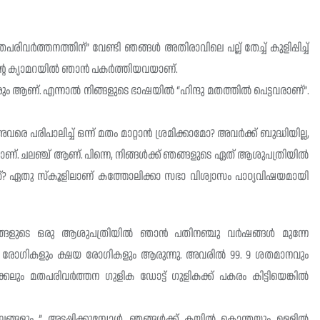
പരിവർത്തനത്തിന്” വേണ്ടി ഞങ്ങള്‍ അതിരാവിലെ പല്ല് തേച്ച്‌ കുളിപ്പിച്ച്‌
എൻ്റെ ക്യാമറയില്‍ ഞാൻ പകർത്തിയവയാണ്.
ും ആണ്. എന്നാല്‍ നിങ്ങളുടെ ഭാഷയില്‍ “ഹിന്ദു മതത്തില്‍ പെട്ടവരാണ്”.
വരെ പരിപാലിച്ച്‌ ഒന്ന് മതം മാറ്റാൻ ശ്രമിക്കാമോ? അവർക്ക് ബുദ്ധിയില്ല,
്. ചലഞ്ച് ആണ്. പിന്നെ, നിങ്ങള്‍ക്ക് ഞങ്ങളുടെ ഏത് ആശുപത്രിയില്‍
ള്ളത്? ഏതു സ്കൂളിലാണ് കത്തോലിക്കാ സഭാ വിശ്വാസം പാഠ്യവിഷയമായി
്ങളുടെ ഒരു ആശുപത്രിയില്‍ ഞാൻ പതിനഞ്ചു വർഷങ്ങള്‍ മുന്നേ
് രോഗികളും ക്ഷയ രോഗികളും ആരുന്നു. അവരില്‍ 99. 9 ശതമാനവും
കേലും മതപരിവർത്തന ഗുളിക ഡോട്ട് ഗുളികക്ക് പകരം കിട്ടിയെങ്കില്‍
ങളും ” അടപ്പിക്കുമ്പോള്‍, ഞങ്ങള്‍ക്ക് കയ്യില്‍ കൊന്തയും ഉളളില്‍