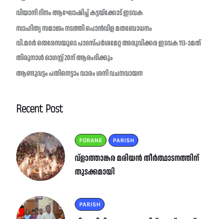
വിയാനി ദിനം ആഘോഷിച്ച് കട്ടയ്ക്കോട് ഇടവക
സാഹിത്യ സമാജം നടത്തി പൊൻവിള മതബോധനം
വി.മദർ തെരേസയുടെ പാദസ്പർശമേറ്റ അരുവിക്കര ഇടവക 113-ാമത്
തിരുനാൾ ഓഗസ്റ്റ് 20ന് ആരംഭിക്കും
ആണ്ടുവട്ടം പതിനെട്ടാം വാരം ശനി വചനവായന
Recent Post
FORANE
PARISH
വ്ളാത്താങ്കര മരിയൻ തീർത്ഥാടനത്തിന്
തുടക്കമായി
PARISH