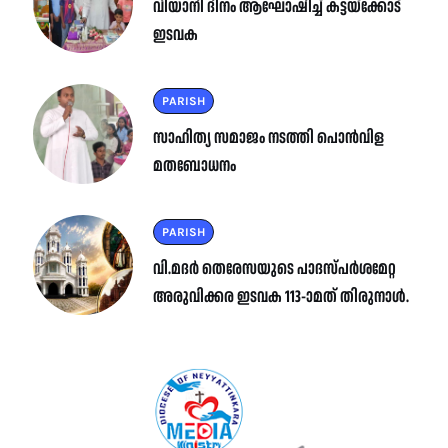
വിയാനി ദിനം ആഘോഷിച്ച് കട്ടയ്ക്കോട്
ഇടവക
PARISH
സാഹിത്യ സമാജം നടത്തി പൊൻവിള
മതബോധനം
PARISH
വി.മദർ തെരേസയുടെ പാദസ്പർശമേറ്റ
അരുവിക്കര ഇടവക 113-ാമത് തിരുനാൾ.