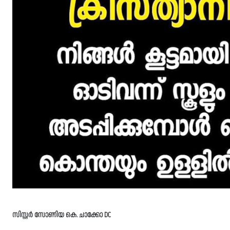
സിസ്റ്റർ സോണിയ കെ. ചാക്കോ DC