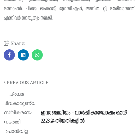
മനോഹർ, പി.ജെ. ജപരാജ്, ഗ്രേസി.എഫ്, അനിത. റ്റി, മേരിവാസന്തി
എന്നിവർ നേതൃത്വം നല്കി.
Share:
PREVIOUS ARTICLE
ഇവാഞ്ചലിയം – വാർഷികാഘോഷം മെയ്
22,23,24 തീയതികളിൽ