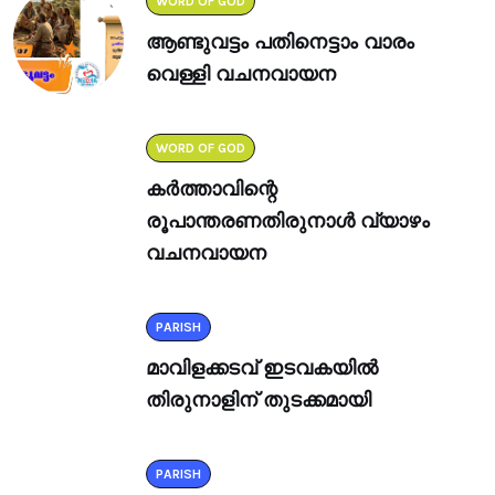
WORD OF GOD
ആണ്ടുവട്ടം പതിനെട്ടാം വാരം
വെള്ളി വചനവായന
WORD OF GOD
കർത്താവിന്റെ
രൂപാന്തരണതിരുനാൾ വ്യാഴം
വചനവായന
PARISH
മാവിളക്കടവ് ഇടവകയിൽ
തിരുനാളിന് തുടക്കമായി
PARISH