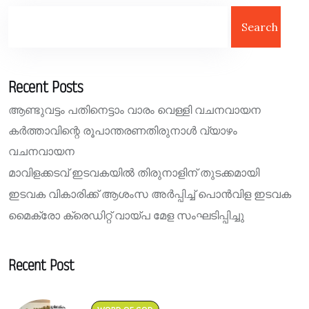
Search
Recent Posts
ആണ്ടുവട്ടം പതിനെട്ടാം വാരം വെള്ളി വചനവായന
കർത്താവിന്റെ രൂപാന്തരണതിരുനാൾ വ്യാഴം
വചനവായന
മാവിളക്കടവ് ഇടവകയിൽ തിരുനാളിന് തുടക്കമായി
ഇടവക വികാരിക്ക് ആശംസ അർപ്പിച്ച് പൊൻവിള ഇടവക
മൈക്രോ ക്രെഡിറ്റ് വായ്പ മേള സംഘടിപ്പിച്ചു
Recent Post