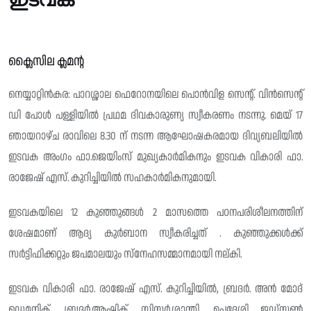
ക്ലൈസില ക്ലമന്റ
നെയ്യാറ്റിൻകര: പാറശ്ശാല ഫെറോനയിലെ പൊൻവിള സെന്റ്. വിൻസെന്റ്‌
ഡി പോൾ പള്ളിയിൽ പ്രഥമ ദിവകാരുണ്യ സ്വീകരണം നടന്നു. മെയ് 17
ഞായറാഴ്ച രാവിലെ 8.30 ന് നടന്ന ആഘോഷകരമായ ദിവ്യബലിയിൽ
ഇടവക അംഗം ഫാ.ജെയിംസ് മുഖ്യകാർമികനും ഇടവക വികാരി ഫാ.
രാജേഷ് എസ്. കുറിച്ചിയിൽ സഹകാർമികനുമായി.
ഇടവകയിലെ 12 കുഞ്ഞുങ്ങൾ 2 മാസത്തെ പഠനപരിശീലനത്തിന്
ശേഷമാണ് ആദ്യ കുർബാന സ്വീകരിച്ചത് . കുഞ്ഞുക്കൾക്ക്
സർട്ടിഫിക്കറ്റും ജപമാലയും സ്നേഹസമ്മാനമായി നല്കി.
ഇടവക വികാരി ഫാ. രാജേഷ് എസ്. കുറിച്ചിയിൽ, ബ്രദർ. അൻ മോദ്
ഡെമനിക്, ബ്രദർ.ആഷിക്, സിസ്റ്റർ.ശാന്തി, ഉപദേശി ജഡ്സൺ