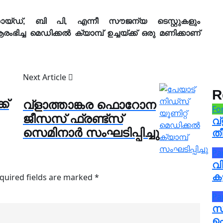
്ഡ്, ബി പി, എന്നീ സൗജന്യ ടെസ്റ്റുകളും
രംഭിച്ച മെഡിക്കൽ ക്യാമ്പ് ഉച്ചയ്ക്ക് ഒരു മണിക്കാണ്
Next Article
R
ക്
വ്ളാത്താങ്കര ഫൊറോന
Fo
ജീസസ് ഫ്രണ്ട്സ്
വ്
സെമിനാർ സംഘടിപ്പിച്ചു
തീ
Pa
വ
കട
quired fields are marked
*
Pa
സ
പ