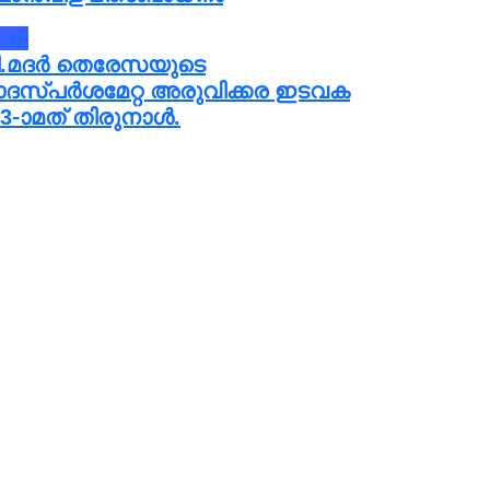
rish
ി.മദർ തെരേസയുടെ
ാദസ്പർശമേറ്റ അരുവിക്കര ഇടവക
3-ാമത് തിരുനാൾ.