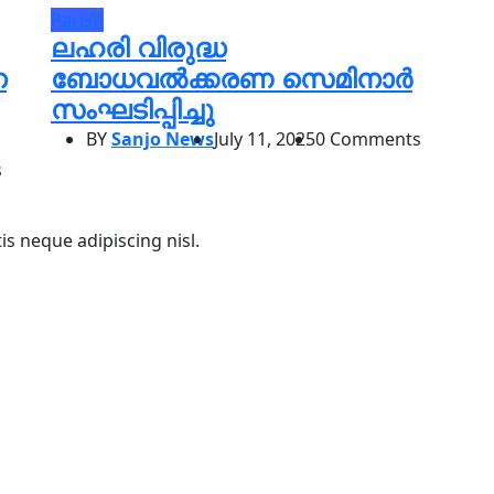
Parish
ലഹരി വിരുദ്ധ
ന
ബോധവൽക്കരണ സെമിനാർ
സംഘടിപ്പിച്ചു
BY
Sanjo News
July 11, 2025
0 Comments
s
s neque adipiscing nisl.