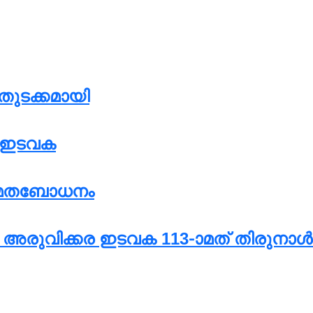
തുടക്കമായി
് ഇടവക
ള മതബോധനം
രുവിക്കര ഇടവക 113-ാമത് തിരുനാൾ ഓഗ