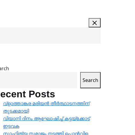
arch
Search
ecent Posts
വ്ളാത്താങ്കര മരിയൻ തീർത്ഥാടനത്തിന്
തുടക്കമായി
വിയാനി ദിനം ആഘോഷിച്ച് കട്ടയ്ക്കോട്
ഇടവക
സാഹിത്യ സമാജം നടത്തി പൊൻവിള