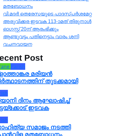
മതബോധനം
വി.മദർ തെരേസയുടെ പാദസ്പർശമേറ്റ
അരുവിക്കര ഇടവക 113-ാമത് തിരുനാൾ
ഓഗസ്റ്റ് 20ന് ആരംഭിക്കും
ആണ്ടുവട്ടം പതിനെട്ടാം വാരം ശനി
വചനവായന
ecent Post
rane
Parish
ളാത്താങ്കര മരിയൻ
ർത്ഥാടനത്തിന് തുടക്കമായി
rish
ിയാനി ദിനം ആഘോഷിച്ച്
്ടയ്ക്കോട് ഇടവക
rish
ാഹിത്യ സമാജം നടത്തി
ൊൻവിള മതബോധനം