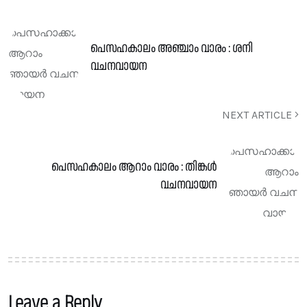
പെസഹകാലം അഞ്ചാം വാരം : ശനി
വചനവായന
NEXT ARTICLE
പെസഹകാലം ആറാം വാരം : തിങ്കൾ
വചനവായന
Leave a Reply