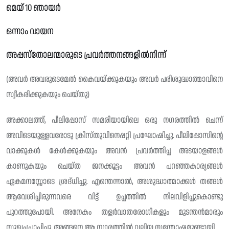
മെയ് 10 ഞായർ
ഒന്നാം വായന
അപ്പസ്തോലന്മാരുടെ പ്രവർത്തനങ്ങളിൽനിന്ന്
(അവർ അവരുടെമേൽ കൈവയ്ക്കുകയും അവർ പരിശുദ്ധാത്മാവിനെ
സ്വീകരിക്കുകയും ചെയ്തു)
അക്കാലത്ത്, പീലിപ്പോസ് സമരിയായിലെ ഒരു നഗരത്തിൽ ചെന്ന്
അവിടെയുള്ളവരോടു ക്രിസ്‌തുവിനെപ്പറ്റി പ്രഘോഷിച്ചു. പീലിപ്പോസിന്റെ
വാക്കുകൾ കേൾക്കുകയും അവൻ പ്രവർത്തിച്ച അടയാളങ്ങൾ
കാണുകയും ചെയ്ത ജനക്കൂട്ടം അവൻ പറഞ്ഞകാര്യങ്ങൾ
ഏകമനസ്സോടെ ശ്രദ്‌ധിച്ചു. എന്തെന്നാൽ, അശുദ്ധാത്മാക്കൾ തങ്ങൾ
ആവേശിച്ചിരുന്നവരെ വിട്ട് ഉച്ചത്തിൽ നിലവിളിച്ചുകൊണ്ടു
പുറത്തുപോയി. അനേകം തളർവാതരോഗികളും മുടന്തൻമാരും
സുഖംപ്രാപിച്ചു. അങ്ങനെ ആ നഗരത്തിൽ വലിയ സന്തോഷമുണ്ടായി.