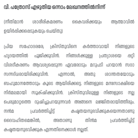
വി. പത്രോസ് എഴുതിയ ഒന്നാം ലേഖനത്തിൽനിന്ന്
(നീതിമാൻ ശാരീരികമരണം കൈവരിക്കയും ആത്മാവിൽ
ഉയിർപ്പിക്കപ്പെടുകയും ചെയ്തു)
പ്രിയ സഹോദരരേ, ക്രിസ്‌തുവിനെ കർത്താവായി നിങ്ങളുടെ
ഹൃദയത്തിൽ പൂജിക്കുവിൻ. നിങ്ങൾക്കുള്ള പ്രത്യാശയെ പ്പറ്റി
വിശദീകരണം ആവശ്യപ്പെടുന്ന ഏവരോടും മറുപടി പറയാൻ സദാ
സന്നദ്‌ധരായിരിക്കുവിൻ. എന്നാൽ, അതു ശാന്തതയോടും
ബഹുമാനത്തോടും കൂടെ ആയിരിക്കട്ടെ. നിങ്ങളുടെ മനഃസാക്ഷിയെ
നിർമലമായി സൂക്‌ഷിക്കുവിൻ. ക്രിസ്തുവിലുള്ള നിങ്ങളുടെ നല്ല
പെരുമാറ്റത്തെ ദുഷിച്ചുപറയുന്നവർ അങ്ങനെ ല‌ജ്ജിതരായിത്തീരും.
നൻമ പ്രവർത്തിച്ചിട്ട് കഷ്ടതയനുഭവിക്കുകയെന്നതാണു
ദൈവഹിതമെങ്കിൽ, അതാണു തിൻമ പ്രവർത്തിച്ചിട്ട്
കഷ്ടതയനുഭവിക്കുക എന്നതിനെക്കാൾ നല്ലത്.