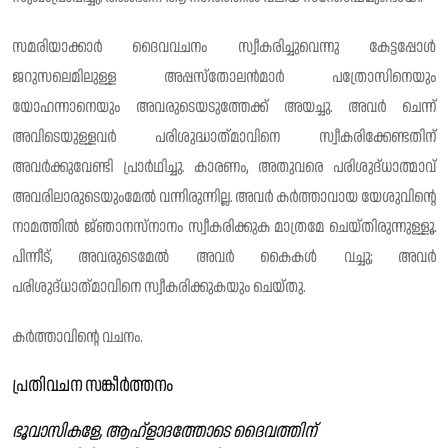
സമരിയാക്കാർ ദൈവവചനം സ്വീകരിച്ചുവെന്നു കേട്ടപ്പോൾ
ജറുസലെമിലുള്ള അപ്പസ്തോലൻമാർ പത്രോസിനെയും
യോഹന്നാനെയും അവരുടെയടുത്തേക്ക് അയച്ചു. അവർ ചെന്ന്
അവിടെയുള്ളവർ പരിശുദ്ധാത്‌മാവിനെ സ്വീകരിക്കേണ്ടതിന്
അവർക്കുവേണ്ടി പ്രാർഥിച്ചു. കാരണം, അതുവരെ പരിശുദ്‌ധാത്മാവ്
അവരിലാരുടെയുംമേൽ വന്നിരുന്നില്ല. അവർ കർത്താവായ യേശുവിന്റെ
നാമത്തിൽ ജ്‌ഞാനസ്‌നാനം സ്വീകരിക്കുക മാത്രമേ ചെയ്തിരുന്നുള്ളൂ.
പിന്നീട്, അവരുടെമേൽ അവർ കൈകൾ വച്ചു; അവർ
പരിശുദ്‌ധാത്‌മാവിനെ സ്വീകരിക്കുകയും ചെയ്തു.
കർത്താവിന്റെ വചനം.
പ്രതിവചന സങ്കീർത്തനം
ഭൂവാസികളേ, ആഹ്ളാദത്തോടെ ദൈവത്തിന്