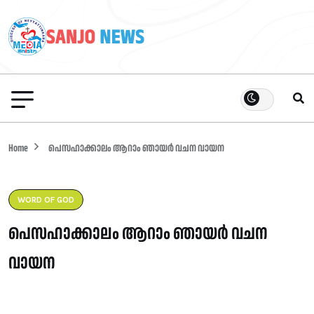
Home
പെസഹാക്കാലം ആറാം ഞായർ വചന വായന
WORD OF GOD
പെസഹാക്കാലം ആറാം ഞായർ വചന
വായന