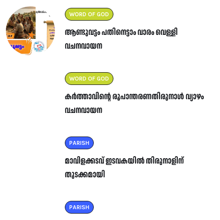
WORD OF GOD
ആണ്ടുവട്ടം പതിനെട്ടാം വാരം വെള്ളി
വചനവായന
WORD OF GOD
കർത്താവിന്റെ രൂപാന്തരണതിരുനാൾ വ്യാഴം
വചനവായന
PARISH
മാവിളക്കടവ് ഇടവകയിൽ തിരുനാളിന്
തുടക്കമായി
PARISH