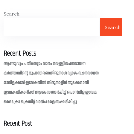
Search
Search
Recent Posts
ആണ്ടുവട്ടം പതിനെട്ടാം വാരം വെള്ളി വചനവായന
കർത്താവിന്റെ രൂപാന്തരണതിരുനാൾ വ്യാഴം വചനവായന
മാവിളക്കടവ് ഇടവകയിൽ തിരുനാളിന് തുടക്കമായി
ഇടവക വികാരിക്ക് ആശംസ അർപ്പിച്ച് പൊൻവിള ഇടവക
മൈക്രോ ക്രെഡിറ്റ് വായ്പ മേള സംഘടിപ്പിച്ചു
Recent Post