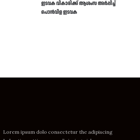
ഇടവക വികാരിക്ക് ആശംസ അർപ്പിച്ച്
പൊൻവിള ഇടവക
Lorem ipsum dolo consectetur the adipiscing