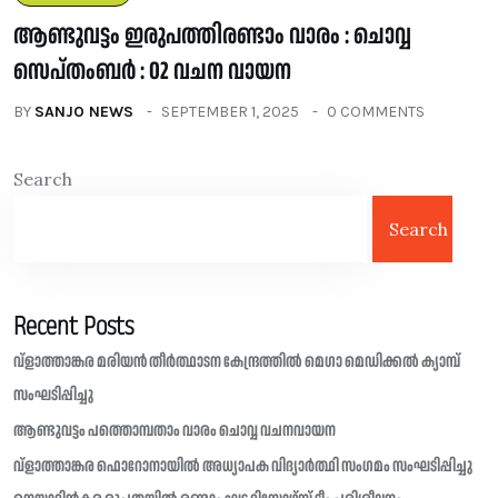
ആണ്ടുവട്ടം ഇരുപത്തിരണ്ടാം വാരം : ചൊവ്വ
സെപ്തംബർ : 02 വചന വായന
BY
SANJO NEWS
SEPTEMBER 1, 2025
0 COMMENTS
Search
Search
Recent Posts
വ്ളാത്താങ്കര മരിയൻ തീർത്ഥാടന കേന്ദ്രത്തിൽ മെഗാ മെഡിക്കൽ ക്യാമ്പ്
സംഘടിപ്പിച്ചു
ആണ്ടുവട്ടം പത്തൊമ്പതാം വാരം ചൊവ്വ വചനവായന
വ്ളാത്താങ്കര ഫൊറോനായിൽ അധ്യാപക വിദ്യാർത്ഥി സംഗമം സംഘടിപ്പിച്ചു