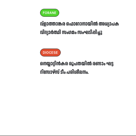
FORANE
വ്ളാത്താങ്കര ഫൊറോനായിൽ അധ്യാപക
വിദ്യാർത്ഥി സംഗമം സംഘടിപ്പിച്ചു
DIOCESE
നെയ്യാറ്റിൻകര രൂപതയിൽ രണ്ടാം ഘട്ട
റിസോഴ്സ് ടീം പരിശീലനം.