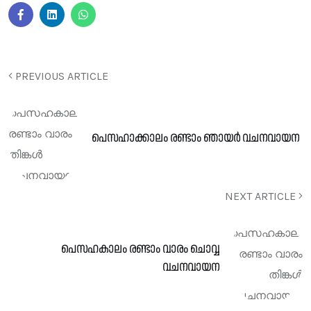
PREVIOUS ARTICLE
പെസഹാക്കാലം രണ്ടാം ഞായർ വചനവായന
NEXT ARTICLE
പെസഹകാലം രണ്ടാം വാരം ചൊവ്വ
വചനവായന