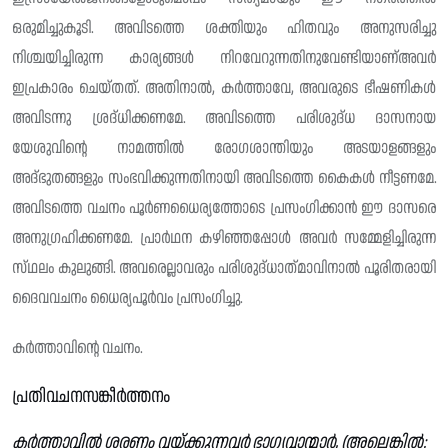
ഒരുമിച്ചുകൂടി. അവിടത്തെ ശക്തിയും ഹിതവും അനുസരിച്ചു
നിശ്ചയിച്ചിരുന്ന കാര്യങ്ങൾ നിറവേറുന്നതിനുവേണ്ടിയാണ്അവർ
ഇപ്രകാരം ചെയ്‌തത്‌. അതിനാൽ, കർത്താവേ, അവരുടെ ഭീഷണികൾ
അവിടന്നു ശ്രദ്‌ധിക്കണമേ. അവിടത്തെ പരിശുദ്‌ധ ദാസനായ
യേശുവിന്റെ നാമത്തിൽ രോഗശാന്തിയും അടയാളങ്ങളും
അദ്‌ഭുതങ്ങളും സംഭവിക്കുന്നതിനായി അവിടത്തെ കൈകൾ നീട്ടണമേ.
അവിടത്തെ വചനം പൂർണധൈര്യത്തോടെ പ്രസംഗിക്കാൻ ഈ ദാസരെ
അനുഗ്രഹിക്കണമേ. പ്രാർഥന കഴിഞ്ഞപ്പോൾ അവർ സമ്മേളിച്ചിരുന്ന
സ്‌ഥലം കുലുങ്ങി. അവരെല്ലാവരും പരിശുദ്‌ധാത്‌മാവിനാൽ പൂരിതരായി
ദൈവവചനം ധൈര്യപൂർവം പ്രസംഗിച്ചു.
കർത്താവിന്റെ വചനം.
പ്രതിവചനസങ്കീർത്തനം
കർത്താവിൽ ശരണം വയ്ക്കുന്നവർ ഭാഗ്യവാന്മാർ, (അല്ലെങ്കിൽ: