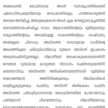
അക്കാലത്ത്, മോചിതരായ അവർ സ്വസമൂഹത്തിലെത്തി
പുരോഹിതപ്രമുഖൻമാരും ജനപ്രമാണികളും പറഞ്ഞകാര്യങ്ങൾ
അവരെ അറിയിച്ചു. അതുകേട്ടപ്പോൾ അവർ ഏക മനസ്സോടെ ഉച്ചത്തിൽ
ദൈവത്തോടപേക്‌ഷിച്ചു: നാഥാ, ആകാശത്തിന്റെയും ഭൂമിയുടെയും
സമുദ്രത്തിന്റെയും അവയിലുള്ള സകലത്തിന്റെയും സ്രഷ്‌ടാവേ,
ഞങ്ങളുടെ പിതാവും അവിടത്തെ ദാസനുമായ ദാവീദിന്റെ
അധരത്തിലൂടെ പരിശുദ്‌ധാത്‌മാവു മുഖേന അവിടന്ന് ഇപ്രകാരം
അരുൾചെയ്‌തിട്ടുണ്ടല്ലോ: വിജാതീയർ രോഷാകുലരായതെന്തിന്?
ജനങ്ങൾ വ്യർഥമായ കാര്യങ്ങൾ വിഭാവനം ചെയ്തതുമെന്തിന്?
കർത്താവിനും അവിടത്തെ അഭിഷിക്തനുമെതിരായി ഭൂമിയിലെ
രാജാക്കൻമാർ അണിനിരക്കുകയും അധികാരികൾ
ഒരുമിച്ചുകൂടുകയും ചെയ്‌തു. അവിടന്ന് അഭിഷേകം ചെയ്ത
അവിടത്തെ പരിശുദ്‌ധദാസനായ യേശുവിനെതിരേ ഹേറോദേസും
പന്തിയോസ് പീലാത്തോസും വിജാതീയരോടും
ഇസ്രായേൽജനങ്ങളോടുമൊപ്പം സത്യമായും ഈ നഗരത്തിൽ