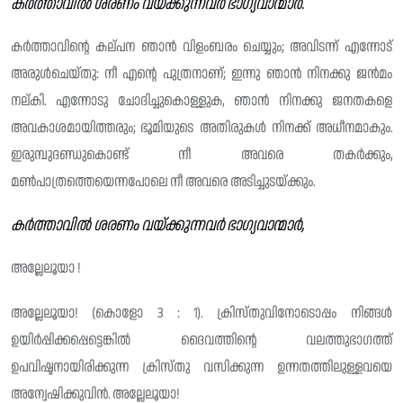
കർത്താവിൽ ശരണം വയ്ക്കുന്നവർ ഭാഗ്യവാന്മാർ.
കർത്താവിന്റെ കല്പന ഞാൻ വിളംബരം ചെയ്യും; അവിടന്ന് എന്നോട്
അരുൾചെയ്തു: നീ എന്റെ പുത്രനാണ്; ഇന്നു ഞാൻ നിനക്കു ജൻമം
നല്‌കി. എന്നോടു ചോദിച്ചുകൊള്ളുക, ഞാൻ നിനക്കു ജനതകളെ
അവകാശമായിത്തരും; ഭൂമിയുടെ അതിരുകൾ നിനക്ക് അധീനമാകും.
ഇരുമ്പുദണ്ഡുകൊണ്ട് നീ അവരെ തകർക്കും,
മൺപാത്രത്തെയെന്നപോലെ നീ അവരെ അടിച്ചുടയ്ക്കും.
കർത്താവിൽ ശരണം വയ്ക്കുന്നവർ ഭാഗ്യവാന്മാർ,
അല്ലേലൂയാ !
അല്ലേലൂയാ! (കൊളോ 3 : 1). ക്രിസ്‌തുവിനോടൊപ്പം നിങ്ങൾ
ഉയിർപ്പിക്കപ്പെട്ടെങ്കിൽ ദൈവത്തിൻ്റെ വലത്തുഭാഗത്ത്
ഉപവിഷ്ടനായിരിക്കുന്ന ക്രിസ്‌തു വസിക്കുന്ന ഉന്നതത്തിലുള്ളവയെ
അന്വേഷിക്കുവിൻ. അല്ലേലൂയാ!