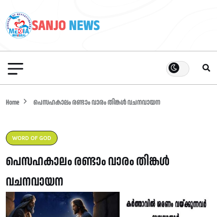
Home
പെസഹകാലം രണ്ടാം വാരം തിങ്കൾ വചനവായന
WORD OF GOD
പെസഹകാലം രണ്ടാം വാരം തിങ്കൾ
വചനവായന