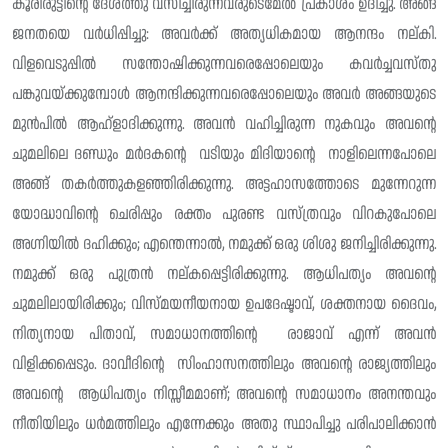
കൂരിരുട്ടിന്റെ ദേശത്തു വസിച്ചിരുന്നവരുടെമേൽ പ്രകാശം ഉദിച്ചു. അങ്ങ്
ജനതയെ വർധിപ്പിച്ചു: അവർക്ക് അത്യധികമായ ആനന്ദം നല്കി.
വിളവെടുപ്പിൽ സന്തോഷിക്കുന്നവരെപ്പോലെയും കവർച്ചവസ്തു‌
പങ്കുവയ്ക്കുമ്പോൾ ആനന്ദിക്കുന്നവരെപ്പോലെയും അവർ അങ്ങയുടെ
മുൻപിൽ ആഹ്ളാദിക്കുന്നു. അവൻ വഹിച്ചിരുന്ന നുകവും അവന്റെ
ചുമലിലെ ദണ്ഡും മർദകന്റെ വടിയും മിദിയാന്റെ നാളിലെന്നപോലെ
അങ്ങ് തകർത്തുകളഞ്ഞിരിക്കുന്നു. അട്ടഹാസത്തോടെ മുന്നേറുന്ന
യോദ്ധാവിന്റെ ചെരിപ്പും രക്തം പുരണ്ട വസ്ത്രവും വിറകുപോലെ
അഗ്നിയിൽ ദഹിക്കും; എന്തെന്നാൽ, നമുക്ക് ഒരു ശിശു ജനിച്ചിരിക്കുന്നു.
നമുക്ക് ഒരു പുത്രൻ നല്കപ്പെട്ടിരിക്കുന്നു. ആധിപത്യം അവന്റെ
ചുമലിലായിരിക്കും; വിസ്മയനീയനായ ഉപദേഷ്ടാവ്, ശക്തനായ ദൈവം,
നിത്യനായ പിതാവ്, സമാധാനത്തിന്റെ രാജാവ് എന്ന് അവൻ
വിളിക്കപ്പെടും. ദാവീദിന്റെ സിംഹാസനത്തിലും അവന്റെ രാജ്യത്തിലും
അവന്റെ ആധിപത്യം നിസ്സീമമാണ്; അവന്റെ സമാധാനം അനന്തവും
നീതിയിലും ധർമത്തിലും എന്നേക്കും അതു സ്ഥാപിച്ചു പരിപാലിക്കാൻ