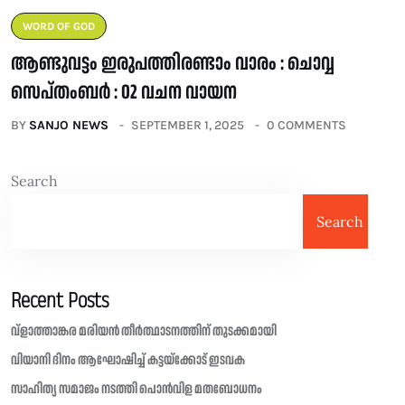
WORD OF GOD
ആണ്ടുവട്ടം ഇരുപത്തിരണ്ടാം വാരം : ചൊവ്വ
സെപ്തംബർ : 02 വചന വായന
BY
SANJO NEWS
SEPTEMBER 1, 2025
0 COMMENTS
Search
Search
Recent Posts
വ്ളാത്താങ്കര മരിയൻ തീർത്ഥാടനത്തിന് തുടക്കമായി
വിയാനി ദിനം ആഘോഷിച്ച് കട്ടയ്ക്കോട് ഇടവക
സാഹിത്യ സമാജം നടത്തി പൊൻവിള മതബോധനം