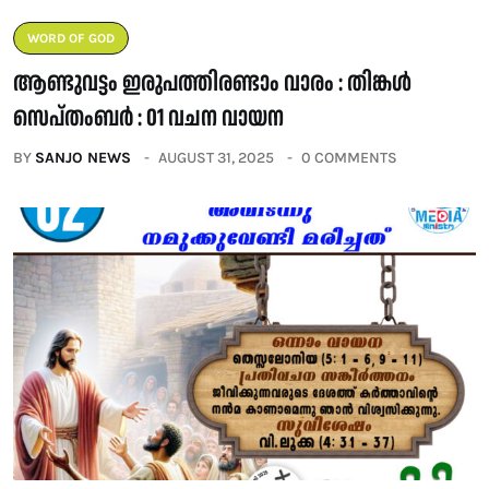
WORD OF GOD
ആണ്ടുവട്ടം ഇരുപത്തിരണ്ടാം വാരം : തിങ്കൾ
സെപ്തംബർ : 01 വചന വായന
BY
SANJO NEWS
AUGUST 31, 2025
0 COMMENTS