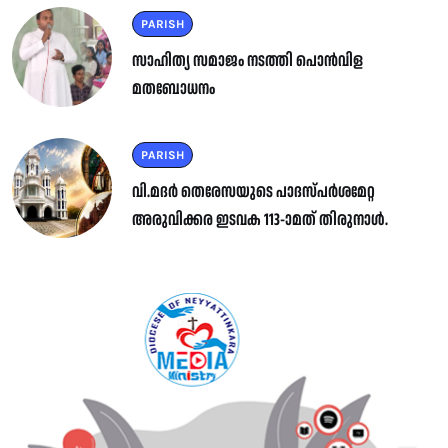
PARISH
സാഹിത്യ സമാജം നടത്തി പൊൻവിള
മതബോധനം
PARISH
വി.മദർ തെരേസയുടെ പാദസ്പർശമേറ്റ
അരുവിക്കര ഇടവക 113-ാമത് തിരുനാൾ.