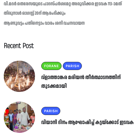
വി.മദർ തെരേസയുടെ പാദസ്പർശമേറ്റ അരുവിക്കര ഇടവക 113-ാമത്
തിരുനാൾ ഓഗസ്റ്റ് 20ന് ആരംഭിക്കും
ആണ്ടുവട്ടം പതിനെട്ടാം വാരം ശനി വചനവായന
Recent Post
FORANE
PARISH
വ്ളാത്താങ്കര മരിയൻ തീർത്ഥാടനത്തിന്
തുടക്കമായി
PARISH
വിയാനി ദിനം ആഘോഷിച്ച് കട്ടയ്ക്കോട് ഇടവക