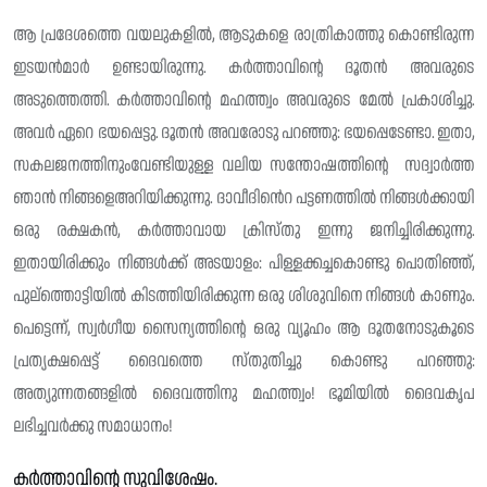
ആ പ്രദേശത്തെ വയലുകളിൽ, ആടുകളെ രാത്രികാത്തു കൊണ്ടിരുന്ന
ഇടയൻമാർ ഉണ്ടായിരുന്നു. കർത്താവിന്റെ ദൂതൻ അവരുടെ
അടുത്തെത്തി. കർത്താവിന്റെ മഹത്ത്വം അവരുടെ മേൽ പ്രകാശിച്ചു.
അവർ ഏറെ ഭയപ്പെട്ടു. ദൂതൻ അവരോടു പറഞ്ഞു: ഭയപ്പെടേണ്ടാ. ഇതാ,
സകലജനത്തിനുംവേണ്ടിയുള്ള വലിയ സന്തോഷത്തിന്റെ സദ്വാർത്ത
ഞാൻ നിങ്ങളെഅറിയിക്കുന്നു. ദാവീദിൻെറ പട്ടണത്തിൽ നിങ്ങൾക്കായി
ഒരു രക്ഷകൻ, കർത്താവായ ക്രിസ്‌തു ഇന്നു ജനിച്ചിരിക്കുന്നു.
ഇതായിരിക്കും നിങ്ങൾക്ക് അടയാളം: പിള്ളക്കച്ചകൊണ്ടു പൊതിഞ്ഞ്,
പുല്ത്തൊട്ടിയിൽ കിടത്തിയിരിക്കുന്ന ഒരു ശിശുവിനെ നിങ്ങൾ കാണും.
പെട്ടെന്ന്, സ്വർഗീയ സൈന്യത്തിന്റെ ഒരു വ്യൂഹം ആ ദൂതനോടുകൂടെ
പ്രത്യക്ഷപ്പെട്ട് ദൈവത്തെ സ്തുതിച്ചു കൊണ്ടു പറഞ്ഞു:
അത്യുന്നതങ്ങളിൽ ദൈവത്തിനു മഹത്ത്വം! ഭൂമിയിൽ ദൈവകൃപ
ലഭിച്ചവർക്കു സമാധാനം!
കർത്താവിന്റെ സുവിശേഷം.