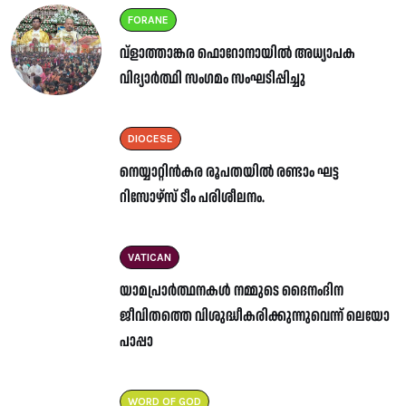
FORANE
വ്ളാത്താങ്കര ഫൊറോനായിൽ അധ്യാപക
വിദ്യാർത്ഥി സംഗമം സംഘടിപ്പിച്ചു
DIOCESE
നെയ്യാറ്റിൻകര രൂപതയിൽ രണ്ടാം ഘട്ട
റിസോഴ്സ് ടീം പരിശീലനം.
VATICAN
യാമപ്രാർത്ഥനകൾ നമ്മുടെ ദൈനംദിന
ജീവിതത്തെ വിശുദ്ധീകരിക്കുന്നുവെന്ന് ലെയോ
പാപ്പാ
WORD OF GOD