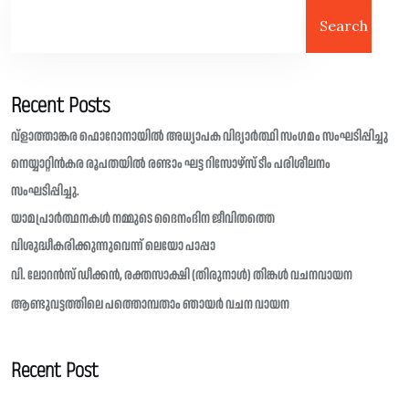
Search
Recent Posts
വ്ളാത്താങ്കര ഫൊറോനായിൽ അധ്യാപക വിദ്യാർത്ഥി സംഗമം സംഘടിപ്പിച്ചു
നെയ്യാറ്റിൻകര രൂപതയിൽ രണ്ടാം ഘട്ട റിസോഴ്സ് ടീം പരിശീലനം
സംഘടിപ്പിച്ചു.
യാമപ്രാർത്ഥനകൾ നമ്മുടെ ദൈനംദിന ജീവിതത്തെ
വിശുദ്ധീകരിക്കുന്നുവെന്ന് ലെയോ പാപ്പാ
വി. ലോറൻസ് ഡീക്കൻ, രക്തസാക്ഷി (തിരുനാൾ) തിങ്കൾ വചനവായന
ആണ്ടുവട്ടത്തിലെ പത്തൊമ്പതാം ഞായർ വചന വായന
Recent Post