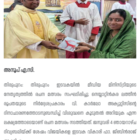
അനൂപ് എ.സി.
തിരുപുറം: തിരുപുറം ഇടവകയിൽ മീഡിയ മിനിസ്ട്രിയുടെ
നേതൃത്വത്തിൽ രചന മത്സരം സംഘടിപ്പിച്ചു. നെയ്യാറ്റിൻകര ലത്തീൻ
രൂപതയുടെ നിർദ്ദേശപ്രകാരം വി. കാർലോ അക്യുറ്റിസിന്റെ
ദിനാചാരണത്തോടനുബന്ധിച്ച് വിശുദ്ധനെ കൂടുതൽ അറിയുക എന്ന
ലക്ഷ്യത്തോടെയാണ് രചന മത്സരം നടത്തിയത്. ജനുവരി 4 ഞായറാഴ്ച
ദിവ്യബലിയ്ക്ക് ശേഷം വിജയികളെ ഇടവക വികാരി ഫാ. ജിബിൻരാജ്