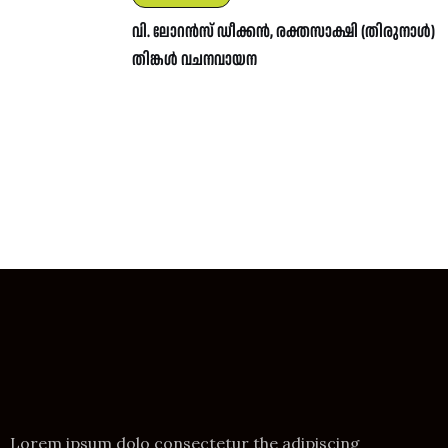
വി. ലോറൻസ് ഡീക്കൻ, രക്തസാക്ഷി (തിരുനാൾ)
തിങ്കൾ വചനവായന
Lorem ipsum dolo consectetur the adipiscing