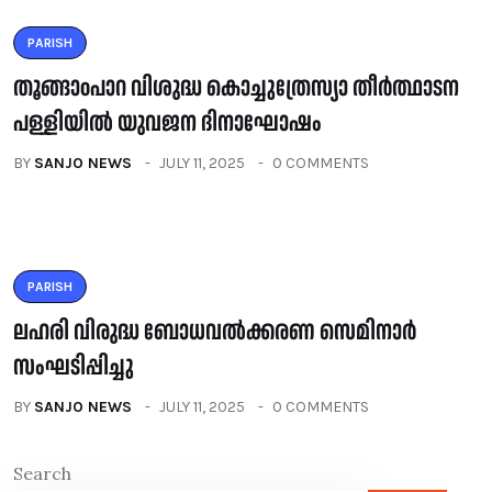
PARISH
തൂങ്ങാoപാറ വിശുദ്ധ കൊച്ചുത്രേസ്യാ തീർത്ഥാടന
പള്ളിയിൽ യുവജന ദിനാഘോഷം
BY
SANJO NEWS
JULY 11, 2025
0 COMMENTS
PARISH
ലഹരി വിരുദ്ധ ബോധവൽക്കരണ സെമിനാർ
സംഘടിപ്പിച്ചു
BY
SANJO NEWS
JULY 11, 2025
0 COMMENTS
Search