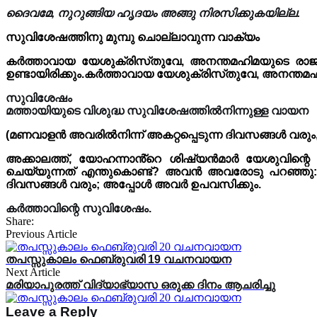
ദൈവമേ, നുറുങ്ങിയ ഹൃദയം അങ്ങു നിരസിക്കുകയില്ല.
സുവിശേഷത്തിനു മുമ്പു ചൊല്ലാവുന്ന വാക്യം
കർത്താവായ യേശുക്രിസ്‌തുവേ, അനന്തമഹിമയുടെ രാജാവേ,
ഉണ്ടായിരിക്കും.കർത്താവായ യേശുക്രിസ്‌തുവേ, അനന്തമഹി
സുവിശേഷം
മത്തായിയുടെ വിശുദ്ധ സുവിശേഷത്തിൽനിന്നുള്ള വായന
(മണവാളൻ അവരിൽനിന്ന് അകറ്റപ്പെടുന്ന ദിവസങ്ങൾ വരു
അക്കാലത്ത്, യോഹന്നാൻ്റെ ശിഷ്യൻമാർ യേശുവിന്റെ 
ചെയ്യുന്നത് എന്തുകൊണ്ട്? അവൻ അവരോടു പറഞ്ഞു: 
ദിവസങ്ങൾ വരും; അപ്പോൾ അവർ ഉപവസിക്കും.
കർത്താവിന്റെ സുവിശേഷം.
Share:
Previous Article
തപസ്സുകാലം ഫെബ്രുവരി 19 വചനവായന
Next Article
മരിയാപുരത്ത്‌ വിദ്യാഭ്യാസ ഒരുക്ക ദിനം ആചരിച്ചു
Leave a Reply