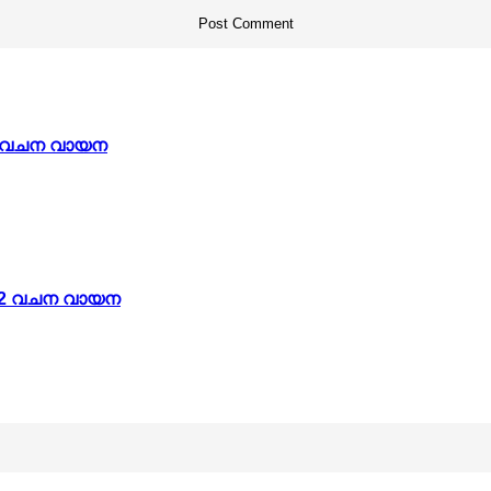
 01 വചന വായന
: 02 വചന വായന