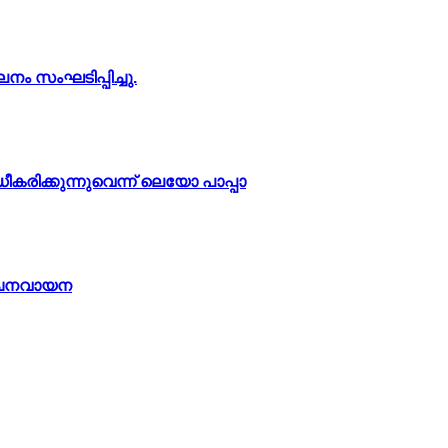
നം സംഘടിപ്പിച്ചു.
രിക്കുന്നുവെന്ന് ലെയോ പാപ്പാ
 വചനവായന