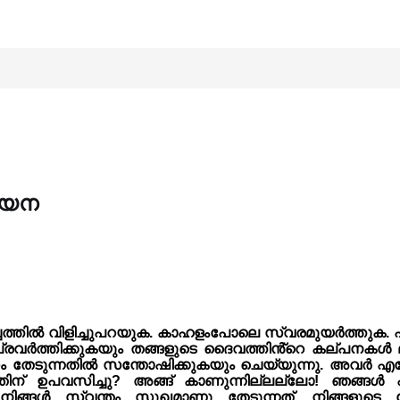
ായന
്ചത്തിൽ വിളിച്ചുപറയുക. കാഹളംപോലെ സ്വരമുയർത്തുക. 
്രവർത്തിക്കുകയും തങ്ങളുടെ ദൈവത്തിൻ്റെ കല്‌പനകൾ
തേടുന്നതിൽ സന്തോഷിക്കുകയും ചെയ്യുന്നു. അവർ എന
ിന് ഉപവസിച്ചു? അങ്ങ് കാണുന്നില്ലല്ലോ! ഞങ്ങൾ എ
 നിങ്ങൾ സ്വന്തം സുഖമാണു തേടുന്നത്. നിങ്ങളുടെ വേല