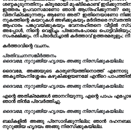
ശണ്ഠകൂടുന്നതിനും ക്രൂരമായി മുഷ്‌ടികൊണ്ട് ഇടിക്കുന്
ഇത്തരം ഉപവാസമാണോ ഞാൻ ആഗ്രഹിക്കുന്നത്? ഒരു ദിവ
വിതറികിടക്കുന്നതും ആണോ അത്? ഇതിനെയാണോ നിങ്ങൾ ഉപ
നുകത്തിന്റെ കയറുകൾ അഴിക്കുകയും മർദിതരെ സ്വതന്ത്ര
ആഹാരം പങ്കുവയ്ക്കുകയും ഭവനരഹിതനെ വീട്ടിൽ സ്വീകര
അപ്പോൾ, നിന്റെ വെളിച്ചം പ്രഭാതംപോലെ പൊട്ടിവിരിയും
സംരക്ഷിക്കും. നീ പ്രാർഥിച്ചാൽ കർത്താവ് ഉത്തരമരുളും; ന
കർത്താവിന്റെ വചനം.
പ്രതിവചനസങ്കീർത്തനം
ദൈവമേ, നുറുങ്ങിയ ഹൃദയം അങ്ങു നിരസിക്കുകയില്ല.
ദൈവമേ, അങ്ങയുടെ കാരുണ്യത്തിനൊത്ത് എന്നോടു 
അകൃത്യംനിശ്ശേഷം കഴുകിക്കളയണമേ! എൻ്റെ പാപത്തിൽ നി
ദൈവമേ, നുറുങ്ങിയ ഹൃദയം അങ്ങു നിരസിക്കുകയില്ല.
എന്റെ അതിക്രമങ്ങൾ ഞാനറിയുന്നു. എന്റെ പാപം എപ്പോഴ
ഞാൻ തിൻമ പ്രവർത്തിച്ചു.
ദൈവമേ, നുറുങ്ങിയ ഹൃദയം അങ്ങു നിരസിക്കുകയില്ല.
ബലികളിൽ അങ്ങു പ്രസാദിക്കുന്നില്ല; ഞാൻ ദഹനബലി 
നുറുങ്ങിയ ഹൃദയം അങ്ങു നിരസിക്കുകയില്ല.