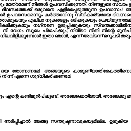
നതിനും മാത്രമാണ് നിങ്ങൾ ഉപവസിക്കുന്നത്. നിങ്ങളുടെ സ്
സത്തേക്ക് ഒരുവനെ എളിമപ്പെടുത്തുന്ന ഉപവാസം! ഞാങ്
വാസമെന്നും കർത്താവിനു സ്വീകാര്യമായ ദിവസമെന്നും വ
രാക്കുകയും എല്ലാ നുകങ്ങളും ഒടിക്കുകയും ചെയ്യുന്നത
ിക്കുകയും നഗ്‌നനെ ഉടുപ്പിക്കുകയും സ്വന്തക്കാരിൽനി
; നീ വേഗം സുഖം പ്രാപിക്കും; നിൻ്റെ നീതി നിന്റെ മുൻ
ീ നിലവിളിക്കുമ്പോൾ ഇതാ ഞാൻ, എന്ന് അവിടന്ന് മറുപടി തരും
ദയ തോന്നണമേ! അങ്ങയുടെ കാരുണ്യാതിരേകത്തിനൊത
ന്ന് എന്നെ ശുദ്‌ധീകരിക്കണമേ!
ും എന്റെ കൺമുൻപിലുണ്ട്. അങ്ങേക്കെതിരായി, അങ്ങേക്ക
അർപ്പിച്ചാൽ അങ്ങു സന്തുഷ്ട‌നാവുകയുമില്ല. ഉരുക