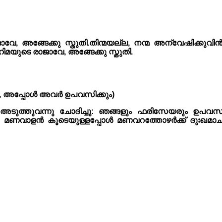
 അങ്ങേക്കു സ്തുതി.തിന്മയല്ല, നന്മ അന്വേഷിക്കുവിൻ
മയുടെ രാജാവേ, അങ്ങേക്കു സ്തുതി.
ം, അപ്പോൾ അവർ ഉപവസിക്കും)
അടുത്തുവന്നു ചോദിച്ചു: ഞങ്ങളും ഫരിസേയരും ഉപവസിക
മണവാളൻ കൂടെയുള്ളപ്പോൾ മണവറത്തോഴർക്ക് ദുഃഖമാചരി