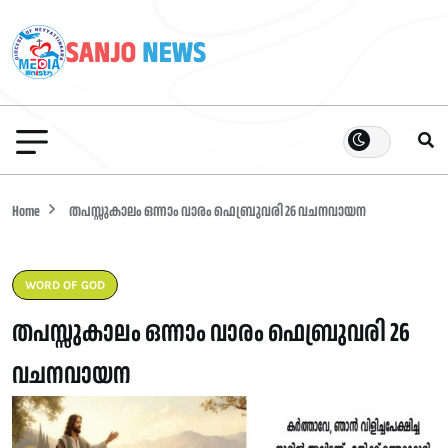
Home
തപസ്സുകാലം ഒന്നാം വാരം ഫെബ്രുവരി 26 വചനവായന
WORD OF GOD
തപസ്സുകാലം ഒന്നാം വാരം ഫെബ്രുവരി 26
വചനവായന