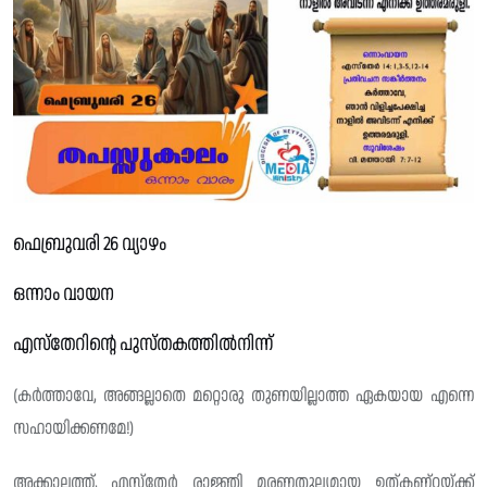
ഫെബ്രുവരി 26 വ്യാഴം
ഒന്നാം വായന
എസ്തേറിന്റെ പുസ്‌തകത്തിൽനിന്ന്
(കർത്താവേ, അങ്ങല്ലാതെ മറ്റൊരു തുണയില്ലാത്ത ഏകയായ എന്നെ
സഹായിക്കണമേ!)
അക്കാലത്ത്, എസ്തേർ രാജ്ഞി മരണതുല്യമായ ഉത്കണ്ഠയ്ക്ക്