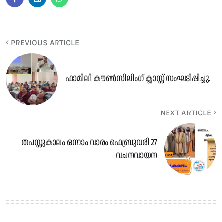
PREVIOUS ARTICLE
ഫാമിലി കൗൺസിലിംഗ് ക്ലാസ്സ് സംഘടിപ്പിച്ചു.
NEXT ARTICLE
തപസ്സുകാലം ഒന്നാം വാരം ഫെബ്രുവരി 27
വചനവായന