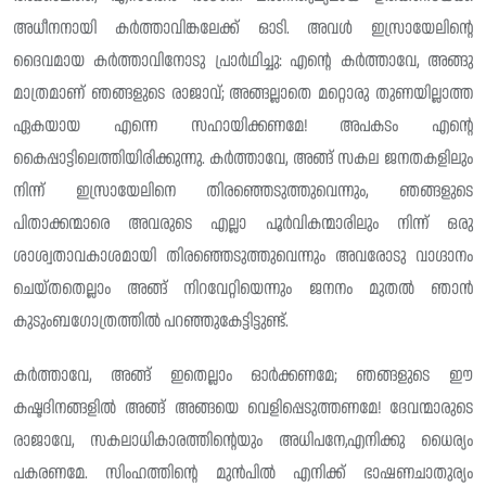
അധീനനായി കർത്താവിങ്കലേക്ക് ഓടി. അവൾ ഇസ്രായേലിന്റെ
ദൈവമായ കർത്താവിനോടു പ്രാർഥിച്ചു: എന്റെ കർത്താവേ, അങ്ങു
മാത്രമാണ് ഞങ്ങളുടെ രാജാവ്; അങ്ങല്ലാതെ മറ്റൊരു തുണയില്ലാത്ത
ഏകയായ എന്നെ സഹായിക്കണമേ! അപകടം എന്റെ
കൈപ്പാട്ടിലെത്തിയിരിക്കുന്നു. കർത്താവേ, അങ്ങ് സകല ജനതകളിലും
നിന്ന് ഇസ്രായേലിനെ തിരഞ്ഞെടുത്തുവെന്നും, ഞങ്ങളുടെ
പിതാക്കന്മാരെ അവരുടെ എല്ലാ പൂർവികന്മാരിലും നിന്ന് ഒരു
ശാശ്വതാവകാശമായി തിരഞ്ഞെടുത്തുവെന്നും അവരോടു വാഗ്ദാനം
ചെയ്‌തതെല്ലാം അങ്ങ് നിറവേറ്റിയെന്നും ജനനം മുതൽ ഞാൻ
കുടുംബഗോത്രത്തിൽ പറഞ്ഞുകേട്ടിട്ടുണ്ട്.
കർത്താവേ, അങ്ങ് ഇതെല്ലാം ഓർക്കണമേ; ഞങ്ങളുടെ ഈ
കഷ്ടദിനങ്ങളിൽ അങ്ങ് അങ്ങയെ വെളിപ്പെടുത്തണമേ! ദേവന്മാരുടെ
രാജാവേ, സകലാധികാരത്തിൻ്റെയും അധിപനേ,എനിക്കു ധൈര്യം
പകരണമേ. സിംഹത്തിൻ്റെ മുൻപിൽ എനിക്ക് ഭാഷണചാതുര്യം