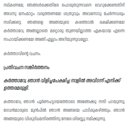
നല്‌കണമേ; ഞങ്ങൾക്കെതിരേ പൊരുതുന്നവനെ വെറുക്കേണ്ടതിന്
അവനു മനംമാറ്റം വരുത്തണമേ! ശത്രുവും അവനോടു ചേർന്നവരും
നശിക്കട്ടെ. ഞങ്ങളെ അങ്ങയുടെ കരത്താൽ രക്ഷിക്കണമേ!
കർത്താവേ, അങ്ങല്ലാതെ മറ്റൊരു തുണയില്ലാത്ത ഏകയായ എന്നെ
സഹായിക്കണമേ! അങ്ങ് എല്ലാം അറിയുന്നുവല്ലോ.
കർത്താവിന്റെ വചനം.
പ്രതിവചന സങ്കീർത്തനം
കർത്താവേ, ഞാൻ വിളിച്ചപേക്ഷിച്ച നാളിൽ അവിടന്ന് എനിക്ക്
ഉത്തരമരുളി.
കത്താവേ, ഞാൻ പൂർണഹൃദയത്തോടെ അങ്ങേക്കു നന്ദി പറയുന്നു;
ദേവൻമാരുടെ മുൻപിൽ ഞാൻ അങ്ങയെ പാടിപ്പുകഴ്ത്തും. ഞാൻ
അങ്ങയുടെ വിശുദ്‌ധമന്ദിരത്തിനു നേരേ ശിരസ്സു നമിക്കുന്നു.