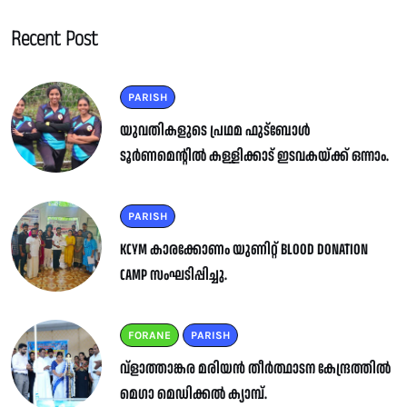
Recent Post
PARISH
യുവതികളുടെ പ്രഥമ ഫുട്ബോൾ
ടൂർണമെന്റിൽ കള്ളിക്കാട് ഇടവകയ്ക്ക് ഒന്നാം.
PARISH
KCYM കാരക്കോണം യുണിറ്റ് BLOOD DONATION
CAMP സംഘടിപ്പിച്ചു.
FORANE
PARISH
വ്ളാത്താങ്കര മരിയൻ തീർത്ഥാടന കേന്ദ്രത്തിൽ
മെഗാ മെഡിക്കൽ ക്യാമ്പ്.