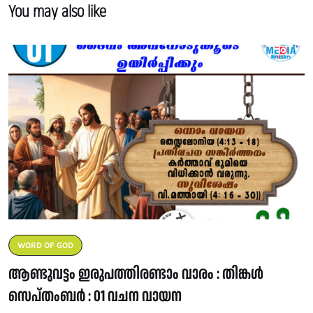
You may also like
WORD OF GOD
ആണ്ടുവട്ടം ഇരുപത്തിരണ്ടാം വാരം : തിങ്കൾ
സെപ്തംബർ : 01 വചന വായന