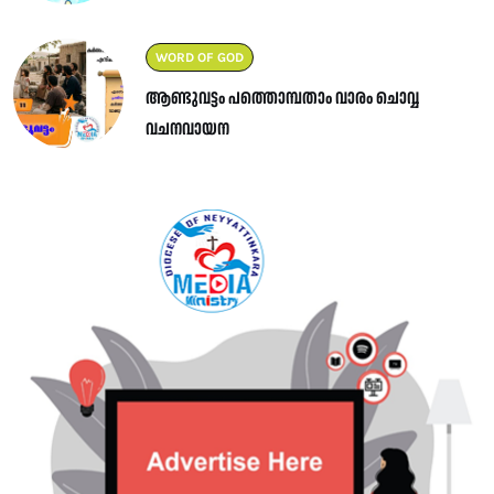
WORD OF GOD
ആണ്ടുവട്ടം പത്തൊമ്പതാം വാരം ചൊവ്വ
വചനവായന