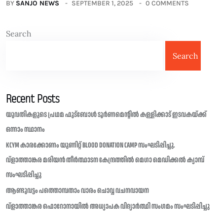
BY
SANJO NEWS
SEPTEMBER 1, 2025
0 COMMENTS
Search
Search
Recent Posts
യുവതികളുടെ പ്രഥമ ഫുട്ബോൾ ടൂർണമെന്റിൽ കള്ളിക്കാട് ഇടവകയ്ക്ക്
ഒന്നാം സ്ഥാനം
KCYM കാരക്കോണം യുണിറ്റ് BLOOD DONATION CAMP സംഘടിപ്പിച്ചു.
വ്ളാത്താങ്കര മരിയൻ തീർത്ഥാടന കേന്ദ്രത്തിൽ മെഗാ മെഡിക്കൽ ക്യാമ്പ്
സംഘടിപ്പിച്ചു
ആണ്ടുവട്ടം പത്തൊമ്പതാം വാരം ചൊവ്വ വചനവായന
വ്ളാത്താങ്കര ഫൊറോനായിൽ അധ്യാപക വിദ്യാർത്ഥി സംഗമം സംഘടിപ്പിച്ചു