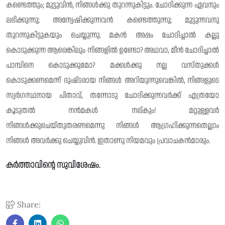
കണ്ടെത്തും; മുട്ടുവിൻ, നിങ്ങൾക്കു തുറന്നുകിട്ടും. ചോദിക്കുന്ന ഏവനും
ലഭിക്കുന്നു; അന്വേഷിക്കുന്നവൻ കണ്ടെത്തുന്നു; മുട്ടുന്നവനു
തുറന്നുകിട്ടുകയും ചെയ്യുന്നു. മകൻ അപ്പം ചോദിച്ചാൽ കല്ലു
കൊടുക്കുന്ന ആരെങ്കിലും നിങ്ങളിൽ ഉണ്ടോ? അഥവാ, മീൻ ചോദിച്ചാൽ
പാമ്പിനെ കൊടുക്കുമോ? മക്കൾക്കു നല്ല വസ്‌തുക്കൾ
കൊടുക്കണമെന്ന് ദുഷ്‌ടരായ നിങ്ങൾ അറിയുന്നുവെങ്കിൽ, നിങ്ങളുടെ
സ്വർഗസ്ഥ‌നായ പിതാവ്, തന്നോടു ചോദിക്കുന്നവർക്ക് എത്രയോ
കൂടുതൽ നൻമകൾ നല്‌കും! മറ്റുള്ളവർ
നിങ്ങൾക്കുചെയ്തുതരണമെന്നു നിങ്ങൾ ആഗ്രഹിക്കുന്നതെല്ലാം
നിങ്ങൾ അവർക്കു ചെയ്യുവിൻ. ഇതാണു നിയമവും പ്രവാചകൻമാരും.
കർത്താവിൻ്റെ സുവിശേഷം.
Share: