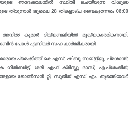
യുടെ ഞാറക്കാലയിൽ സ്ഥിതി ചെയ്യുന്ന വിശുദ്ധ
െ തിരുനാൾ ജൂലൈ 28 തിങ്കളാഴ്ച വൈകുന്നേരം 06:00
. അനിൽ കുമാർ ദിവ്യബലിയിൽ മുഖ്യകാർമികനായി.
ോബിൻ പോൾ എന്നിവർ സഹ കാർമ്മികരായി.
യ പ്രേംജിത്ത് കെ.എസ്, ഷിബു സബ്ള്യു, പ്രശാന്ത്,
ൽബർട്ട്, ശരീ എഫ് ക്രിസ്തു ദാസ്, എ.പ്രേംജിത്,
ങളായ ജോൺസൻ റ്റി, സുജിത് എസ്. എം. തുടങ്ങിയവർ