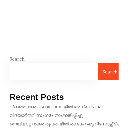
Search
Search
Recent Posts
വ്ളാത്താങ്കര ഫൊറോനായിൽ അധ്യാപക
വിദ്യാർത്ഥി സംഗമം സംഘടിപ്പിച്ചു
നെയ്യാറ്റിൻകര രൂപതയിൽ രണ്ടാം ഘട്ട റിസോഴ്സ് ടീം