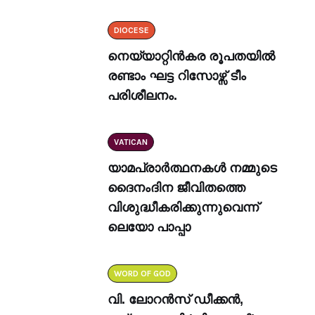
DIOCESE
നെയ്യാറ്റിൻകര രൂപതയിൽ
രണ്ടാം ഘട്ട റിസോഴ്സ് ടീം
പരിശീലനം.
VATICAN
യാമപ്രാർത്ഥനകൾ നമ്മുടെ
ദൈനംദിന ജീവിതത്തെ
വിശുദ്ധീകരിക്കുന്നുവെന്ന്
ലെയോ പാപ്പാ
WORD OF GOD
വി. ലോറൻസ് ഡീക്കൻ,