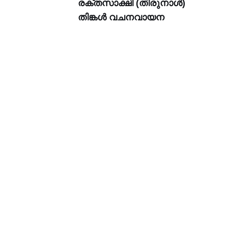
രക്തസാക്ഷി (തിരുനാൾ)
തിങ്കൾ വചനവായന