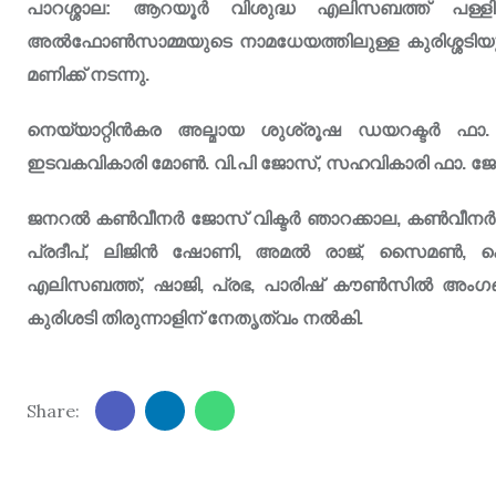
പാറശ്ശാല: ആറയൂർ വിശുദ്ധ എലിസബത്ത് പള്ളി
അൽഫോൺസാമ്മയുടെ നാമധേയത്തിലുള്ള കുരിശ്ശടിയുട
മണിക്ക് നടന്നു.
നെയ്യാറ്റിൻകര അല്മായ ശുശ്രൂഷ ഡയറക്ടർ ഫാ
ഇടവകവികാരി മോൺ. വി.പി ജോസ്, സഹവികാരി ഫാ. ജ
ജനറൽ കൺവീനർ ജോസ് വിക്ടർ ഞാറക്കാല, കൺവീനർമാരാ
പ്രദീപ്, ലിജിൻ ഷോണി, അമൽ രാജ്, സൈമൺ, കെ ഗി
എലിസബത്ത്, ഷാജി, പ്രഭ, പാരിഷ് കൗൺസിൽ അംഗങ്
കുരിശടി തിരുന്നാളിന് നേതൃത്വം നൽകി.
Share: