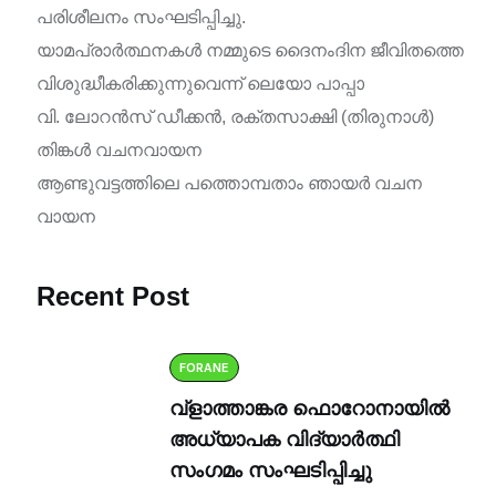
പരിശീലനം സംഘടിപ്പിച്ചു.
യാമപ്രാർത്ഥനകൾ നമ്മുടെ ദൈനംദിന ജീവിതത്തെ
വിശുദ്ധീകരിക്കുന്നുവെന്ന് ലെയോ പാപ്പാ
വി. ലോറൻസ് ഡീക്കൻ, രക്തസാക്ഷി (തിരുനാൾ)
തിങ്കൾ വചനവായന
ആണ്ടുവട്ടത്തിലെ പത്തൊമ്പതാം ഞായർ വചന
വായന
Recent Post
FORANE
വ്ളാത്താങ്കര ഫൊറോനായിൽ
അധ്യാപക വിദ്യാർത്ഥി
സംഗമം സംഘടിപ്പിച്ചു