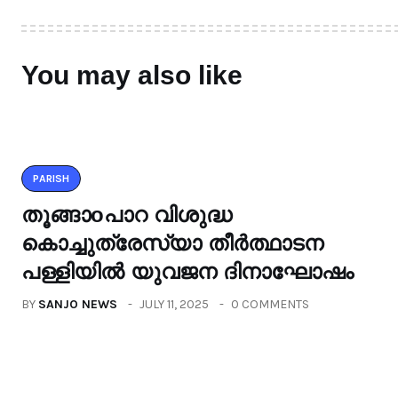
You may also like
PARISH
തൂങ്ങാoപാറ വിശുദ്ധ
കൊച്ചുത്രേസ്യാ തീർത്ഥാടന
പള്ളിയിൽ യുവജന ദിനാഘോഷം
BY
SANJO NEWS
JULY 11, 2025
0 COMMENTS