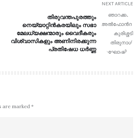
NEXT ARTICLE
തിരുവന്തപുരത്തും
നെയ്യാറ്റിൻകരയിലും സഭാ
മേലധ്യക്ഷന്മാരും വൈദീകരും
വിശ്വാസികളും അണിനിരക്കുന്ന
പ്രതിഷേധ ധർണ്ണ
ds are marked
*