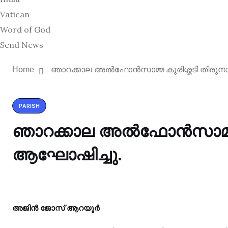
Vatican
Word of God
Send News
Home
ഞാറക്കാല അൽഫോൻസാമ്മ കുരിശ്ശടി തിരു
PARISH
ഞാറക്കാല അൽഫോൻസാമ്മ ക
ആഘോഷിച്ചു.
അജിൻ ജോസ് ആറയൂർ