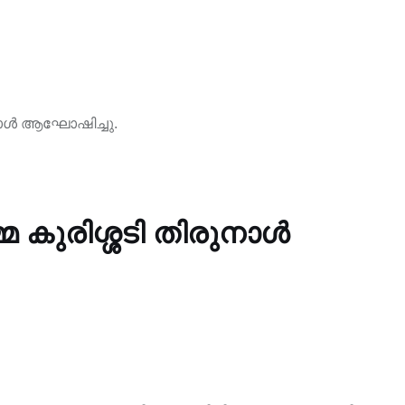
നാൾ ആഘോഷിച്ചു.
ുരിശ്ശടി തിരുനാൾ