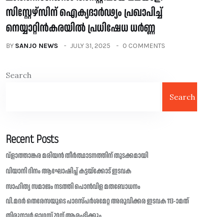
സിസ്റ്റേഴ്‍സിന് ഐക്യദാർഢ്യം പ്രഖാപിച്ച്
നെയ്യാറ്റിൻകരയിൽ പ്രധിഷേധ ധർണ്ണ ‌
BY
SANJO NEWS
JULY 31, 2025
0 COMMENTS
Search
Search
Recent Posts
വ്ളാത്താങ്കര മരിയൻ തീർത്ഥാടനത്തിന് തുടക്കമായി
വിയാനി ദിനം ആഘോഷിച്ച് കട്ടയ്ക്കോട് ഇടവക
സാഹിത്യ സമാജം നടത്തി പൊൻവിള മതബോധനം
വി.മദർ തെരേസയുടെ പാദസ്പർശമേറ്റ അരുവിക്കര ഇടവക 113-ാമത്
തിരുനാൾ ഓഗസ്റ്റ് 20ന് ആരംഭിക്കും