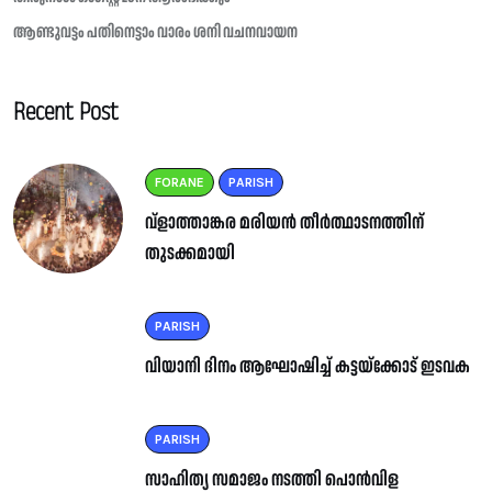
ആണ്ടുവട്ടം പതിനെട്ടാം വാരം ശനി വചനവായന
Recent Post
FORANE
PARISH
വ്ളാത്താങ്കര മരിയൻ തീർത്ഥാടനത്തിന്
തുടക്കമായി
PARISH
വിയാനി ദിനം ആഘോഷിച്ച് കട്ടയ്ക്കോട് ഇടവക
PARISH
സാഹിത്യ സമാജം നടത്തി പൊൻവിള