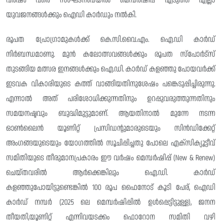
വര്ഷം വരെ സംഘടനബയിൽ മെമ്പർഷിപ്പ് എടുത്ത എല്ലാ
യുവജനങ്ങൾക്കും ഐഡി കാർഡും നൽകി.
രൂപത പ്രോഗ്രാമുകൾക്ക് കെ.സി.വൈ.എം. ഐ.ഡി കാർഡ്
നിർബന്ധമാണു. മുൻ കലോത്സവങ്ങൾക്കും രൂപത സ്പോർട്സ്
തുടങ്ങിയ മത്സര ഇനങ്ങൾക്കും ഐ.ഡി. കാർഡ് കളഞ്ഞു പോയവർക്ക്
ഇടവക വികാരിയുടെ കത്ത് വാങ്ങിയതിനുശേഷം പങ്കെടുപ്പിച്ചിരുന്നു.
എന്നാൽ അത് പരിശോധിക്കുന്നതിനും ഉറപ്പുവരുത്തുന്നതിനും
സമയനഷ്ടവും ബുദ്ധിമുട്ടുമാണ്. ആയതിനാൽ മുന്നേ നടന്ന
ഓൺലൈൻ യൂണിറ്റ് പ്രസിഡന്റുമാരുടെയും സിൻഡിക്കേറ്റ്
അംഗങ്ങയുടെയും യോഗത്തിൽ സൂചിപ്പിച്ചതു പോലെ എക്സിക്യൂട്ടീവ്
സമിതിയുടെ തീരുമാനപ്രകാരം ഈ വർഷം മെമ്പർഷിപ്പ് (New & Renew)
ചെയ്തവരിൽ ആർക്കെങ്കിലും ഐ.ഡി. കാർഡ്
കളഞ്ഞുപോയിട്ടുണ്ടെങ്കിൽ 100 രൂപ ഫൈനോട് കൂടി പേര്, ഐഡി
കാർഡ് നമ്പർ (2025 ലെ മെമ്പർഷിപ്പിൽ ഉൾപ്പെട്ടിട്ടുള്ള), ജനന
തീയതി,യൂണിറ്റ് എന്നിവയടക്കം ഫൊറോന സമിതി വഴി