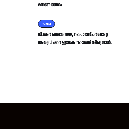
മതബോധനം
PARISH
വി.മദർ തെരേസയുടെ പാദസ്പർശമേറ്റ
അരുവിക്കര ഇടവക 113-ാമത് തിരുനാൾ.