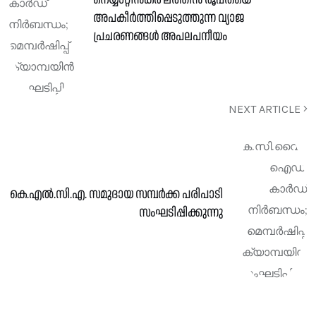
അപകീര്‍ത്തിപ്പെടുത്തുന്ന വ്യാജ
പ്രചരണങ്ങള്‍ അപലപനീയം
NEXT ARTICLE
കെ.എൽ.സി.എ. സമുദായ സമ്പർക്ക പരിപാടി
സംഘടിപ്പിക്കുന്നു