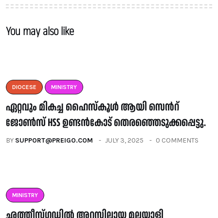
You may also like
DIOCESE
MINISTRY
ഏറ്റവും മികച്ച ഹൈസ്കൂൾ ആയി സെൻറ്
ജോൺസ് HSS ഉണ്ടൻകോട് തെരഞ്ഞെടുക്കപ്പെട്ടു.
BY
SUPPORT@PREIGO.COM
JULY 3, 2025
0 COMMENTS
MINISTRY
ഛത്തീസ്ഗഡിൽ അറസ്റ്റിലായ മലയാളി