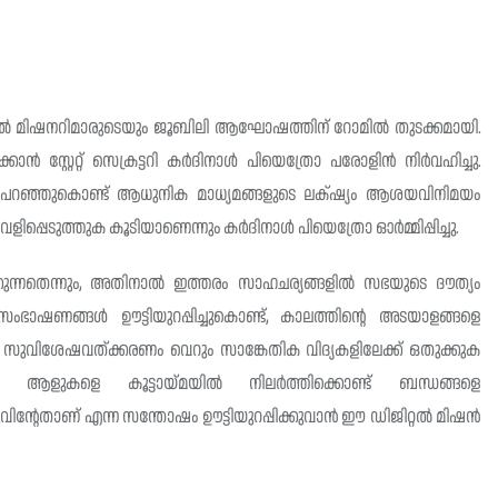
ജിറ്റൽ മിഷനറിമാരുടെയും ജൂബിലി ആഘോഷത്തിന് റോമിൽ തുടക്കമായി.
 സ്റ്റേറ്റ് സെക്രട്ടറി കർദിനാൾ പിയെത്രോ പരോളിൻ നിർവഹിച്ചു.
്ടു പറഞ്ഞുകൊണ്ട് ആധുനിക മാധ്യമങ്ങളുടെ ലക്‌ഷ്യം ആശയവിനിമയം
ം വെളിപ്പെടുത്തുക കൂടിയാണെന്നും കർദിനാൾ പിയെത്രോ ഓർമ്മിപ്പിച്ചു.
ിക്കുന്നതെന്നും, അതിനാൽ ഇത്തരം സാഹചര്യങ്ങളിൽ സഭയുടെ ദൗത്യം
ൽ സംഭാഷണങ്ങൾ ഊട്ടിയുറപ്പിച്ചുകൊണ്ട്, കാലത്തിന്റെ അടയാളങ്ങളെ
, സുവിശേഷവത്ക്കരണം വെറും സാങ്കേതിക വിദ്യകളിലേക്ക് ഒതുക്കുക
തൽ ആളുകളെ കൂട്ടായ്‌മയിൽ നിലർത്തിക്കൊണ്ട് ബന്ധങ്ങളെ
്തുവിന്റേതാണ് എന്ന സന്തോഷം ഊട്ടിയുറപ്പിക്കുവാൻ ഈ ഡിജിറ്റൽ മിഷൻ