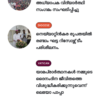
അധ്യാപക വിദ്യാർത്ഥി
സംഗമം സംഘടിപ്പിച്ചു
DIOCESE
നെയ്യാറ്റിൻകര രൂപതയിൽ
രണ്ടാം ഘട്ട റിസോഴ്സ് ടീം
പരിശീലനം.
VATICAN
യാമപ്രാർത്ഥനകൾ നമ്മുടെ
ദൈനംദിന ജീവിതത്തെ
വിശുദ്ധീകരിക്കുന്നുവെന്ന്
ലെയോ പാപ്പാ