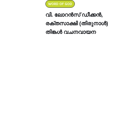
WORD OF GOD
വി. ലോറൻസ് ഡീക്കൻ,
രക്തസാക്ഷി (തിരുനാൾ)
തിങ്കൾ വചനവായന