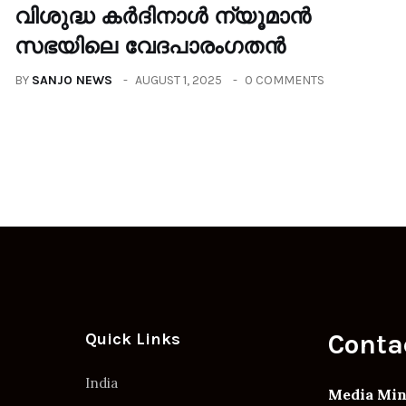
വിശുദ്ധ കർദിനാൾ ന്യൂമാൻ
സഭയിലെ വേദപാരംഗതൻ
BY
SANJO NEWS
AUGUST 1, 2025
0 COMMENTS
Conta
Quick Links
India
Media Min