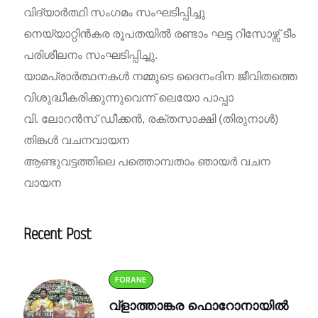
വിദ്യാർത്ഥി സംഗമം സംഘടിപ്പിച്ചു
നെയ്യാറ്റിൻകര രൂപതയിൽ രണ്ടാം ഘട്ട റിസോഴ്സ് ടീം
പരിശീലനം സംഘടിപ്പിച്ചു.
യാമപ്രാർത്ഥനകൾ നമ്മുടെ ദൈനംദിന ജീവിതത്തെ
വിശുദ്ധീകരിക്കുന്നുവെന്ന് ലെയോ പാപ്പാ
വി. ലോറൻസ് ഡീക്കൻ, രക്തസാക്ഷി (തിരുനാൾ)
തിങ്കൾ വചനവായന
ആണ്ടുവട്ടത്തിലെ പത്തൊമ്പതാം ഞായർ വചന
വായന
Recent Post
FORANE
വ്ളാത്താങ്കര ഫൊറോനായിൽ