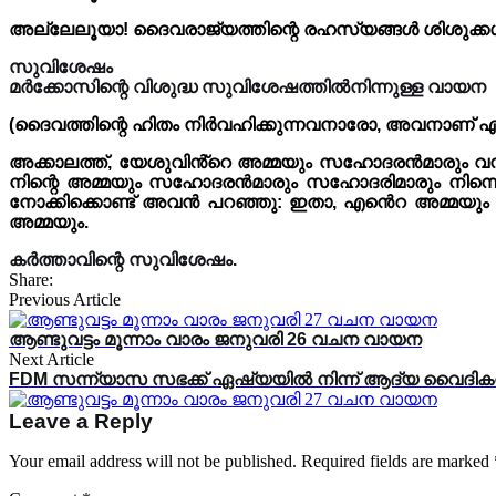
അല്ലേലൂയാ! ദൈവരാജ്യത്തിന്റെ രഹസ്യങ്ങൾ ശിശുക്കൾക്കു
സുവിശേഷം
മർക്കോസിന്റെ വിശുദ്ധ സുവിശേഷത്തിൽനിന്നുള്ള വായന
(ദൈവത്തിന്റെ ഹിതം നിർവഹിക്കുന്നവനാരോ, അവനാണ്
അക്കാലത്ത്, യേശുവിൻ്റെ അമ്മയും സഹോദരൻമാരും വന്നു
നിന്റെ അമ്മയും സഹോദരൻമാരും സഹോദരിമാരും നിന്നെ ക
നോക്കിക്കൊണ്ട് അവൻ പറഞ്ഞു: ഇതാ, എൻെറ അമ്മയു
അമ്മയും.
കർത്താവിന്റെ സുവിശേഷം.
Share:
Previous Article
ആണ്ടുവട്ടം മൂന്നാം വാരം ജനുവരി 26 വചന വായന
Next Article
FDM സന്ന്യാസ സഭക്ക് ഏഷ്യയിൽ നിന്ന് ആദ്യ വൈദികൻ;
Leave a Reply
Your email address will not be published.
Required fields are marked