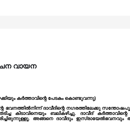
7 വചന വായന
്കിയും കർത്താവിന്റെ പേടകം കൊണ്ടുവന്നു)
റെ ഭവനത്തിൽനിന്ന് ദാവീദിന്റെ നഗരത്തിലേക്കു സന്തോഷപൂ
്ച കിടാവിനെയും ബലികഴിച്ചു. ദാവീദ് കർത്താവിന്
ിരുന്നുള്ളൂ. അങ്ങനെ ദാവീദും ഇസ്രായേൽഭവനവും ആർപ്