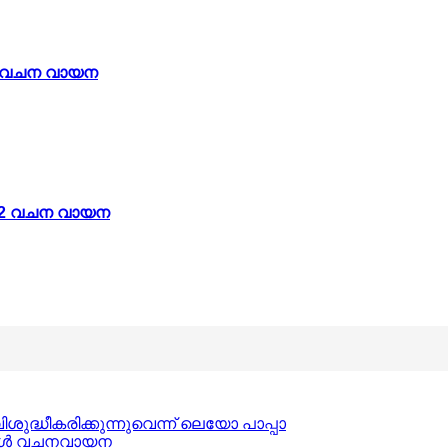
 01 വചന വായന
: 02 വചന വായന
ദ്ധീകരിക്കുന്നുവെന്ന് ലെയോ പാപ്പാ
ങ്കൾ വചനവായന