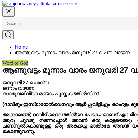
Home
ആണ്ടുവട്ടം മൂന്നാം വാരം ജനുവരി 27 വചന വായന
Word of God
ആണ്ടുവട്ടം മൂന്നാം വാരം ജനുവരി 2
ജനുവരി 27 ചൊവ്വ
ഒന്നാം വായന
സാമുവലിൻ്റെ രണ്ടാം പുസ്തകത്തിൽനിന്ന്
(ദാവീദും ഇസ്രായേൽഭവനവും ആർപ്പുവിളിച്ചും കാഹളം മുഴക
അക്കാലത്ത്, ദാവീദ് ദൈവത്തിൻ്റെ പേടകം ഓബദ് ഏദ മിന്
ആറു ചുവടു നടന്നപ്പോൾ അവൻ ഒരു കാളയെയും തടിച
ചണനൂൽകൊണ്ടുള്ള ഒരു അരക്കച്ച മാത്രമേ അവൻ ധരിച്ച
കൊണ്ടുവന്നു.