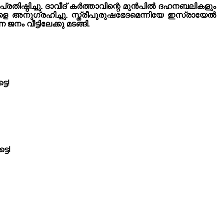
പ്രതിഷ്ഠിച്ചു. ദാവീദ് കർത്താവിന്റെ മുൻപിൽ ദഹനബലികളും
െ അനുഗ്രഹിച്ചു. സ്ത്രീപുരുഷഭേദമെന്നിയേ ഇസ്രായേൽ
ം വീട്ടിലേക്കു മടങ്ങി.
ടെ!
ടെ!