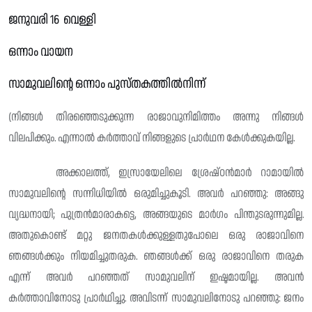
ജനുവരി 16 വെള്ളി
ഒന്നാം വായന
സാമുവലിന്റെ ഒന്നാം പുസ്‌തകത്തിൽനിന്ന്
(നിങ്ങൾ തിരഞ്ഞെടുക്കുന്ന രാജാവുനിമിത്തം അന്നു നിങ്ങൾ
വിലപിക്കും. എന്നാൽ കർത്താവ് നിങ്ങളുടെ പ്രാർഥന കേൾക്കുകയില്ല.
അക്കാലത്ത്, ഇസ്രായേലിലെ ശ്രേഷ്‌ഠൻമാർ റാമായിൽ
സാമുവലിന്റെ സന്നിധിയിൽ ഒരുമിച്ചുകൂടി. അവർ പറഞ്ഞു: അങ്ങു
വ്യദ്ധനായി; പുത്രൻമാരാകട്ടെ, അങ്ങയുടെ മാർഗം പിന്തുടരുന്നുമില്ല.
അതുകൊണ്ട് മറ്റു ജനതകൾക്കുള്ളതുപോലെ ഒരു രാജാവിനെ
ഞങ്ങൾക്കും നിയമിച്ചുതരുക. ഞങ്ങൾക്ക് ഒരു രാജാവിനെ തരുക
എന്ന് അവർ പറഞ്ഞത് സാമുവലിന് ഇഷ്ടമായില്ല. അവൻ
കർത്താവിനോടു പ്രാർഥിച്ചു. അവിടന്ന് സാമുവലിനോടു പറഞ്ഞു: ജനം