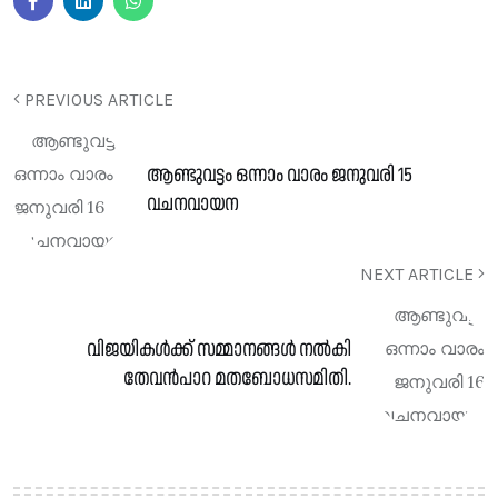
PREVIOUS ARTICLE
ആണ്ടുവട്ടം ഒന്നാം വാരം ജനുവരി 15
വചനവായന
NEXT ARTICLE
വിജയികൾക്ക് സമ്മാനങ്ങൾ നൽകി
തേവൻപാറ മതബോധസമിതി.