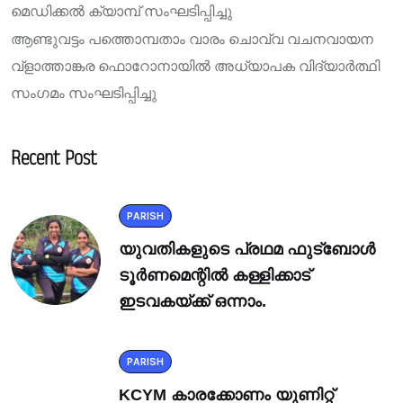
മെഡിക്കൽ ക്യാമ്പ് സംഘടിപ്പിച്ചു
ആണ്ടുവട്ടം പത്തൊമ്പതാം വാരം ചൊവ്വ വചനവായന
വ്ളാത്താങ്കര ഫൊറോനായിൽ അധ്യാപക വിദ്യാർത്ഥി
സംഗമം സംഘടിപ്പിച്ചു
Recent Post
PARISH
യുവതികളുടെ പ്രഥമ ഫുട്ബോൾ
ടൂർണമെന്റിൽ കള്ളിക്കാട്
ഇടവകയ്ക്ക് ഒന്നാം.
PARISH
KCYM കാരക്കോണം യുണിറ്റ്