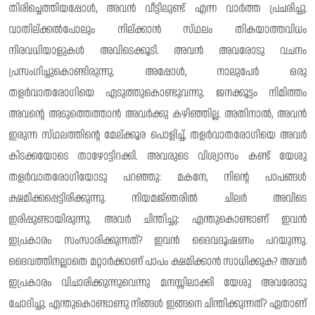
തിരിച്ചെത്തിയപ്പോൾ, അവൻ വീട്ടിലുണ്ട് എന്ന വാർത്ത പ്രചരിച്ചു.
വാതില്ക്കൽപോലും നില്ക്കാൻ സ്‌ഥലം തികയാത്തവിധം
നിരവധിയാളുകൾ അവിടെക്കൂടി. അവൻ അവരോടു വചനം
പ്രസംഗിച്ചുകൊണ്ടിരുന്നു. അപ്പോൾ, നാലുപേർ ഒരു
തളർവാതരോഗിയെ എടുത്തുകൊണ്ടുവന്നു. ജനക്കൂട്ടം നിമിത്തം
അവൻ്റെ അടുത്തെത്താൻ അവർക്കു കഴിഞ്ഞില്ല. അതിനാൽ, അവൻ
ഇരുന്ന സ്‌ഥലത്തിന്റെ മേല്ക്കൂര പൊളിച്ച്, തളർവാതരോഗിയെ അവർ
കിടക്കയോടെ താഴോട്ടിറക്കി. അവരുടെ വിശ്വാസം കണ്ട് യേശു
തളർവാതരോഗിയോടു പറഞ്ഞു: മകനേ, നിൻ്റെ പാപങ്ങൾ
ക്ഷമിക്കപ്പെട്ടിരിക്കുന്നു. നിയമജ്‌ഞരിൽ ചിലർ അവിടെ
ഇരിപ്പുണ്ടായിരുന്നു. അവർ ചിന്തിച്ചു: എന്തുകൊണ്ടാണ് ഇവൻ
ഇപ്രകാരം സംസാരിക്കുന്നത്? ഇവൻ ദൈവദൂഷണം പറയുന്നു.
ദൈവത്തിനല്ലാതെ മറ്റാർക്കാണ് പാപം ക്ഷമിക്കാൻ സാധിക്കുക? അവർ
ഇപ്രകാരം വിചാരിക്കുന്നുവെന്നു മനസ്സിലാക്കി യേശു അവരോടു
ചോദിച്ചു. എന്തുകൊണ്ടാണു നിങ്ങൾ ഇങ്ങനെ ചിന്തിക്കുന്നത്? ഏതാണ്