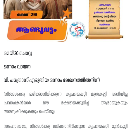
മെയ് 26 ചൊവ്വ
ഒന്നാം വായന
വി. പത്രോസ് എഴുതിയ ഒന്നാം ലേഖനത്തിൽനിന്ന്
(നിങ്ങൾക്കു ലഭിക്കാനിരിക്കുന്ന കൃപയെപ്പറ്റി മുൻകൂട്ടി അറിയിച്ച
പ്രവാചകൻമാർ ഈ രക്ഷയെക്കുറിച്ച് ആരായുകയും
അന്വേഷിക്കുകയും ചെയ്‌തു)
സഹോദരരേ, നിങ്ങൾക്കു ലഭിക്കാനിരിക്കുന്ന കൃപയെപ്പറ്റി മുൻകൂട്ടി