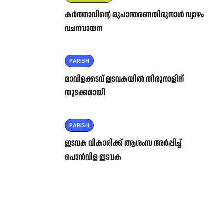
കർത്താവിന്റെ രൂപാന്തരണതിരുനാൾ വ്യാഴം
വചനവായന
PARISH
മാവിളക്കടവ് ഇടവകയിൽ തിരുനാളിന്
തുടക്കമായി
PARISH
ഇടവക വികാരിക്ക് ആശംസ അർപ്പിച്ച്
പൊൻവിള ഇടവക