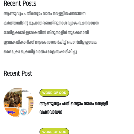
Recent Posts
ആണ്ടുവട്ടം പതിനെട്ടാം വാരം വെള്ളി വചനവായന
കർത്താവിന്റെ രൂപാന്തരണതിരുനാൾ വ്യാഴം വചനവായന
മാവിളക്കടവ് ഇടവകയിൽ തിരുനാളിന് തുടക്കമായി
ഇടവക വികാരിക്ക് ആശംസ അർപ്പിച്ച് പൊൻവിള ഇടവക
മൈക്രോ ക്രെഡിറ്റ് വായ്പ മേള സംഘടിപ്പിച്ചു
Recent Post
WORD OF GOD
ആണ്ടുവട്ടം പതിനെട്ടാം വാരം വെള്ളി
വചനവായന
WORD OF GOD