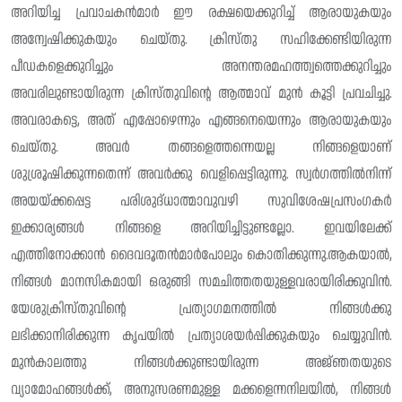
അറിയിച്ച പ്രവാചകൻമാർ ഈ രക്ഷയെക്കുറിച്ച് ആരായുകയും
അന്വേഷിക്കുകയും ചെയ്‌തു. ക്രിസ്‌തു സഹിക്കേണ്ടിയിരുന്ന
പീഡകളെക്കുറിച്ചും അനന്തരമഹത്ത്വത്തെക്കുറിച്ചും
അവരിലുണ്ടായിരുന്ന ക്രിസ്തുവിന്റെ ആത്മാവ് മുൻ കൂട്ടി പ്രവചിച്ചു.
അവരാകട്ടെ, അത് എപ്പോഴെന്നും എങ്ങനെയെന്നും ആരായുകയും
ചെയ്തു. അവർ തങ്ങളെത്തന്നെയല്ല നിങ്ങളെയാണ്
ശുശ്രൂഷിക്കുന്നതെന്ന് അവർക്കു വെളിപ്പെട്ടിരുന്നു. സ്വർഗത്തിൽനിന്ന്
അയയ്ക്കപ്പെട്ട പരിശുദ്‌ധാത്മാവുവഴി സുവിശേഷപ്രസംഗകർ
ഇക്കാര്യങ്ങൾ നിങ്ങളെ അറിയിച്ചിട്ടുണ്ടല്ലോ. ഇവയിലേക്ക്
എത്തിനോക്കാൻ ദൈവദൂതൻമാർപോലും കൊതിക്കുന്നു.ആകയാൽ,
നിങ്ങൾ മാനസികമായി ഒരുങ്ങി സമചിത്തതയുള്ളവരായിരിക്കുവിൻ.
യേശുക്രിസ്‌തുവിന്റെ പ്രത്യാഗമനത്തിൽ നിങ്ങൾക്കു
ലഭിക്കാനിരിക്കുന്ന കൃപയിൽ പ്രത്യാശയർപ്പിക്കുകയും ചെയ്യുവിൻ.
മുൻകാലത്തു നിങ്ങൾക്കുണ്ടായിരുന്ന അജ്‌ഞതയുടെ
വ്യാമോഹങ്ങൾക്ക്, അനുസരണമുള്ള മക്കളെന്നനിലയിൽ, നിങ്ങൾ