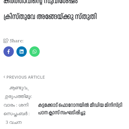
കർത്താവിൻ്റെ സുവിശേഷം
ക്രിസ്തുവേ അങ്ങേയ്ക്കു സ്തുതി
Share:
PREVIOUS ARTICLE
കട്ടക്കോട് ഫൊറോനയിൽ മീഡിയ മിനിസ്ട്രി
പഠന ക്ലാസ് സംഘടിപ്പിച്ചു