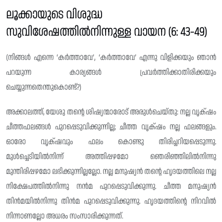
ലൂക്കായുടെ വിശുദ്ധ
സുവിശേഷത്തിൽനിന്നുള്ള വായന (6: 43-49)
(നിങ്ങൾ എന്നെ ‘കർത്താവേ’, ‘കർത്താവേ’ എന്നു വിളിക്കയും ഞാൻ
പറയുന്ന കാര്യങ്ങൾ പ്രവർത്തിക്കാതിരിക്കയും
ചെയ്യുന്നതെന്തുകൊണ്ട്?)
അക്കാലത്ത്, യേശു തൻ്റെ ശിഷ്യന്മാരോട് അരുൾചെയ്‌തു: നല്ല വൃക്‌ഷം
ചീത്തഫലങ്ങൾ പുറപ്പെടുവിക്കുന്നില്ല; ചീത്ത വൃക്‌ഷം നല്ല ഫലങ്ങളും.
ഓരോ വൃക്‌ഷവും ഫലം കൊണ്ടു തിരിച്ചറിയപ്പെടുന്നു.
മുൾച്ചെടിയിൽനിന്ന് അത്തിപ്പഴമോ ഞെരിഞ്ഞിലിൽനിന്നു
മുന്തിരിപ്പഴമോ ലഭിക്കുന്നില്ലല്ലോ. നല്ല മനുഷ്യൻ തന്റെ ഹൃദയത്തിലെ നല്ല
നിക്ഷേപത്തിൽനിന്നു നൻമ പുറപ്പെടുവിക്കുന്നു. ചീത്ത മനുഷ്യൻ
തിൻമയിൽനിന്നു തിൻമ പുറപ്പെടുവിക്കുന്നു. ഹൃദയത്തിൻ്റെ നിറവിൽ
നിന്നാണല്ലോ അധരം സംസാരിക്കുന്നത്.