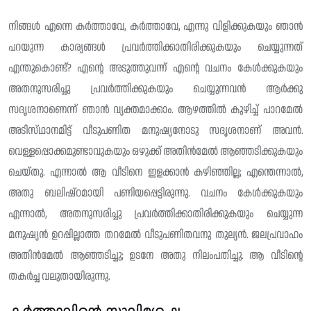
നിങ്ങൾ എന്നെ കർത്താവേ, കർത്താവേ, എന്നു വിളിക്കുകയും ഞാൻ
പറയുന്ന കാര്യങ്ങൾ പ്രവർത്തിക്കാതിരിക്കുകയും ചെയ്യുന്നത്
എന്തുകൊണ്ട്? എന്റെ അടുത്തുവന്ന് എന്റെ വചനം കേൾക്കുകയും
അതനുസരിച്ചു പ്രവർത്തിക്കുകയും ചെയ്യുന്നവൻ ആർക്കു
സദൃശനാണെന്ന് ഞാൻ വ്യക്തമാക്കാം. ആഴത്തിൽ കുഴിച്ച് പാറമേൽ
അടിസ്‌ഥാനമിട്ട് വീടുപണിത മനുഷ്യനോടു സദൃശനാണ് അവൻ.
വെള്ളപ്പൊക്കമുണ്ടാവുകയും ഒഴുക്ക് അതിൻമേൽ ആഞ്ഞടിക്കുകയും
ചെയ്‌തു. എന്നാൽ ആ വീടിനെ ഇളക്കാൻ കഴിഞ്ഞില്ല; എന്തെന്നാൽ,
അതു ബലിഷ്ഠമായി പണിയപ്പെട്ടിരുന്നു. വചനം കേൾക്കുകയും
എന്നാൽ, അതനുസരിച്ചു പ്രവർത്തിക്കാതിരിക്കുകയും ചെയ്യുന്ന
മനുഷ്യൻ ഉറപ്പില്ലാത്ത തറമേൽ വീടുപണിതവനു തുല്യൻ. ജലപ്രവാഹം
അതിൻമേൽ ആഞ്ഞടിച്ചു; ഉടനേ അതു നിലംപതിച്ചു. ആ വീടിന്റെ
തകർച്ച വലുതായിരുന്നു.