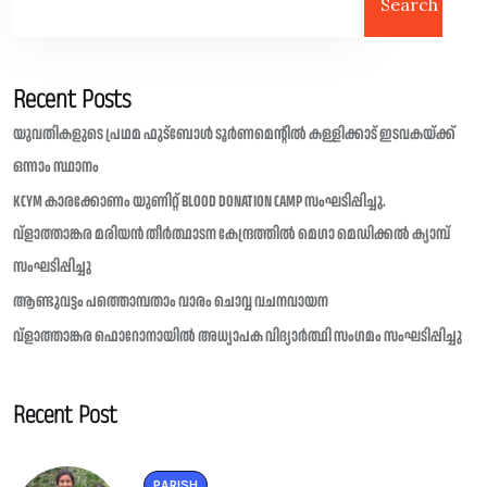
Search
Recent Posts
യുവതികളുടെ പ്രഥമ ഫുട്ബോൾ ടൂർണമെന്റിൽ കള്ളിക്കാട് ഇടവകയ്ക്ക്
ഒന്നാം സ്ഥാനം
KCYM കാരക്കോണം യുണിറ്റ് BLOOD DONATION CAMP സംഘടിപ്പിച്ചു.
വ്ളാത്താങ്കര മരിയൻ തീർത്ഥാടന കേന്ദ്രത്തിൽ മെഗാ മെഡിക്കൽ ക്യാമ്പ്
സംഘടിപ്പിച്ചു
ആണ്ടുവട്ടം പത്തൊമ്പതാം വാരം ചൊവ്വ വചനവായന
വ്ളാത്താങ്കര ഫൊറോനായിൽ അധ്യാപക വിദ്യാർത്ഥി സംഗമം സംഘടിപ്പിച്ചു
Recent Post
PARISH