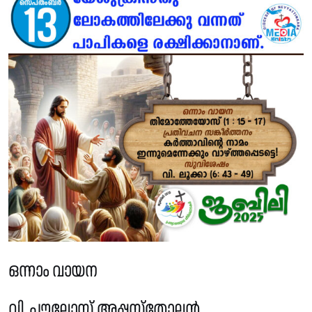
ഒന്നാം വായന
വി. പൗലോസ് അപ്പസ്തോലൻ