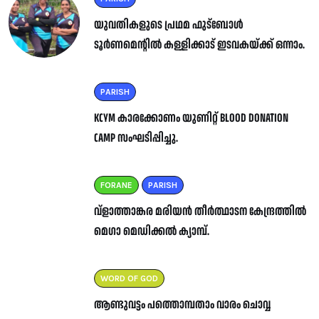
യുവതികളുടെ പ്രഥമ ഫുട്ബോൾ
ടൂർണമെന്റിൽ കള്ളിക്കാട് ഇടവകയ്ക്ക് ഒന്നാം.
PARISH
KCYM കാരക്കോണം യുണിറ്റ് BLOOD DONATION
CAMP സംഘടിപ്പിച്ചു.
FORANE
PARISH
വ്ളാത്താങ്കര മരിയൻ തീർത്ഥാടന കേന്ദ്രത്തിൽ
മെഗാ മെഡിക്കൽ ക്യാമ്പ്.
WORD OF GOD
ആണ്ടുവട്ടം പത്തൊമ്പതാം വാരം ചൊവ്വ