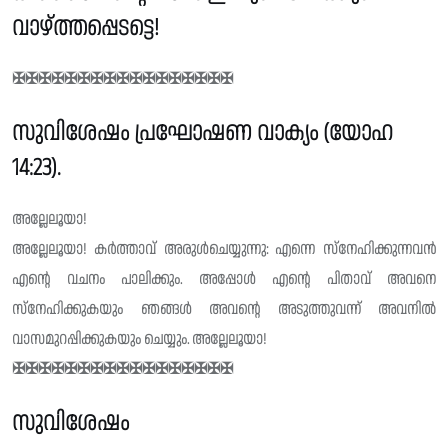
വാഴ്ത്തപ്പെടട്ടെ!
✠✠✠✠✠✠✠✠✠✠✠✠✠✠✠✠✠
സുവിശേഷം പ്രഘോഷണ വാക്യം (യോഹ
14:23).
അല്ലേലൂയാ!
അല്ലേലൂയാ! കർത്താവ് അരുൾചെയ്യുന്നു: എന്നെ സ്നേഹിക്കുന്നവൻ
എൻ്റെ വചനം പാലിക്കും. അപ്പോൾ എന്റെ പിതാവ് അവനെ
സ്നേഹിക്കുകയും ഞങ്ങൾ അവന്റെ അടുത്തുവന്ന് അവനിൽ
വാസമുറപ്പിക്കുകയും ചെയ്യും. അല്ലേലൂയാ!
✠✠✠✠✠✠✠✠✠✠✠✠✠✠✠✠✠
സുവിശേഷം