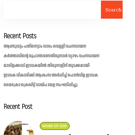
Search
Recent Posts
ആണ്ടുവട്ടം പതിനെട്ടാം വാരം വെള്ളി വചനവായന
കർത്താവിന്റെ രൂപാന്തരണതിരുനാൾ വ്യാഴം വചനവായന
മാവിളക്കടവ് ഇടവകയിൽ തിരുനാളിന് തുടക്കമായി
ഇടവക വികാരിക്ക് ആശംസ അർപ്പിച്ച് പൊൻവിള ഇടവക
മൈക്രോ ക്രെഡിറ്റ് വായ്പ മേള സംഘടിപ്പിച്ചു
Recent Post
WORD OF GOD