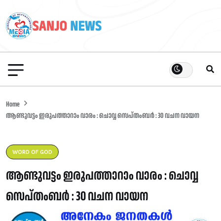
Home
ആണ്ടുവട്ടം ഇരുപത്താറാം വാരം : ചൊവ്വ സെപ്തംബർ : 30 വചന വായന
WORD OF GOD
ആണ്ടുവട്ടം ഇരുപത്താറാം വാരം : ചൊവ്വ
സെപ്തംബർ : 30 വചന വായന