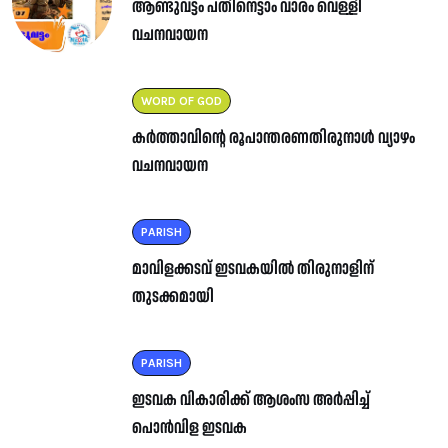
ആണ്ടുവട്ടം പതിനെട്ടാം വാരം വെള്ളി
വചനവായന
WORD OF GOD
കർത്താവിന്റെ രൂപാന്തരണതിരുനാൾ വ്യാഴം
വചനവായന
PARISH
മാവിളക്കടവ് ഇടവകയിൽ തിരുനാളിന്
തുടക്കമായി
PARISH
ഇടവക വികാരിക്ക് ആശംസ അർപ്പിച്ച്
പൊൻവിള ഇടവക