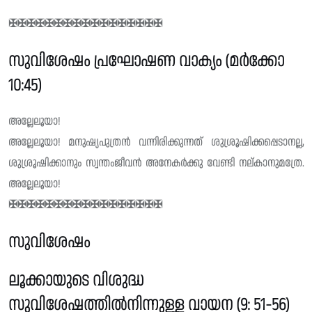
✠✠✠✠✠✠✠✠✠✠✠✠✠✠✠✠✠
സുവിശേഷം പ്രഘോഷണ വാക്യം (മർക്കോ
10:45)
അല്ലേലൂയാ!
അല്ലേലൂയാ! മനുഷ്യപുത്രൻ വന്നിരിക്കുന്നത് ശുശ്രൂഷിക്കപ്പെടാനല്ല,
ശുശ്രൂഷിക്കാനും സ്വന്തംജീവൻ അനേകർക്കു വേണ്ടി നല്കാനുമത്രേ.
അല്ലേലൂയാ!
✠✠✠✠✠✠✠✠✠✠✠✠✠✠✠✠✠
സുവിശേഷം
ലൂക്കായുടെ വിശുദ്ധ
സുവിശേഷത്തിൽനിന്നുള്ള വായന (9: 51-56)