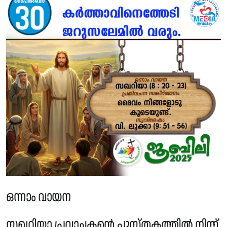
ഒന്നാം വായന
സഖറിയാ പ്രവാചകൻ്റെ പുസ്‌തകത്തിൽ നിന്ന്