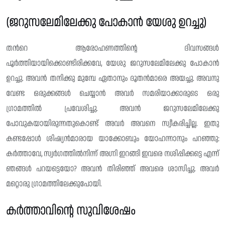
(ജറുസലേമിലേക്കു പോകാൻ യേശു ഉറച്ചു)
തൻറെ ആരോഹണത്തിൻ്റെ ദിവസങ്ങൾ
പൂർത്തിയായിക്കൊണ്ടിരിക്കവേ, യേശു ജറുസലേമിലേക്കു പോകാൻ
ഉറച്ചു. അവൻ തനിക്കു മുമ്പേ ഏതാനും ദൂതൻമാരെ അയച്ചു. അവനു
വേണ്ട ഒരുക്കങ്ങൾ ചെയ്യാൻ അവർ സമരിയാക്കാരുടെ ഒരു
ഗ്രാമത്തിൽ പ്രവേശിച്ചു. അവൻ ജറുസലേമിലേക്കു
പോവുകയായിരുന്നതുകൊണ്ട് അവർ അവനെ സ്വീകരിച്ചില്ല. ഇതു
കണ്ടപ്പോൾ ശിഷ്യൻമാരായ യാക്കോബും യോഹന്നാനും പറഞ്ഞു:
കർത്താവേ, സ്വർഗത്തിൽനിന്ന് അഗ്നി ഇറങ്ങി ഇവരെ നശിപ്പിക്കട്ടെ എന്ന്
ഞങ്ങൾ പറയട്ടെയോ? അവൻ തിരിഞ്ഞ് അവരെ ശാസിച്ചു. അവർ
മറ്റൊരു ഗ്രാമത്തിലേക്കുപോയി.
കർത്താവിൻ്റെ സുവിശേഷം