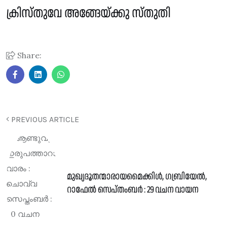
ക്രിസ്തുവേ അങ്ങേയ്ക്കു സ്തുതി
Share:
PREVIOUS ARTICLE
മുഖ്യദൂതന്മാരായമൈക്കിൾ, ഗബ്രിയേൽ,
റാഫേൽ സെപ്തംബർ : 29 വചന വായന