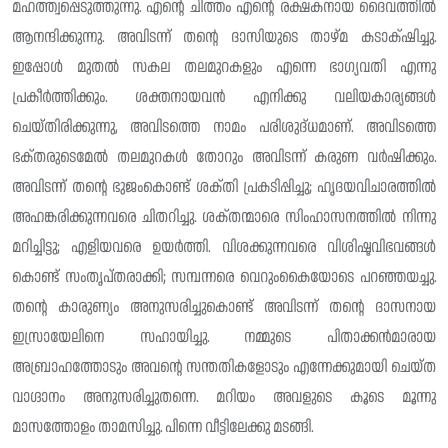
മഹത്ത്വപ്പെടുത്തുന്നു. എന്റെ ചിത്തം എന്റെ രക്ഷകനായ ദൈവത്തിൽ
ആനന്ദിക്കുന്നു. അവിടന്ന് തന്റെ ദാസിയുടെ താഴ്‌മ കടാക്‌ഷിച്ചു.
ഇപ്പോൾ മുതൽ സകല തലമുറകളും എന്നെ ഭാഗ്യവതി എന്നു
പ്രകീർത്തിക്കും. ശക്തനായവൻ എനിക്കു വലിയകാര്യങ്ങൾ
ചെയ്തിരിക്കുന്നു, അവിടത്തെ നാമം പരിശുദ്‌ധമാണ്. അവിടത്തെ
ഭക്‌തരുടെമേൽ തലമുറകൾ തോറും അവിടന്ന് കരുണ വർഷിക്കും.
അവിടന്ന് തന്റെ ഭുജംകൊണ്ട് ശക്‌തി പ്രകടിപ്പിച്ചു; ഹൃദയവിചാരത്തിൽ
അഹങ്കരിക്കുന്നവരെ ചിതറിച്ചു. ശക്‌തന്മാരെ സിംഹാസനത്തിൽ നിന്നു
മറിച്ചിട്ടു; എളിയവരെ ഉയർത്തി. വിശക്കുന്നവരെ വിശിഷ്ടവിഭവങ്ങൾ
കൊണ്ട് സംതൃപ്‌തരാക്കി; സമ്പന്നരെ വെറുംകൈയോടെ പറഞ്ഞയച്ചു.
തന്റെ കാരുണ്യം അനുസ‌രിച്ചുകൊണ്ട് അവിടന്ന് തൻ്റെ ദാസനായ
ഇസ്രായേലിനെ സഹായിച്ചു. നമ്മുടെ പിതാക്കൻമാരായ
അബ്രാഹത്തോടും അവന്റെ സന്തതികളോടും എന്നേക്കുമായി ചെയ്ത
വാഗ്ദാനം അനുസരിച്ചുതന്നെ. മറിയം അവളുടെ കൂടെ മൂന്നു
മാസത്തോളം താമസിച്ചു. പിന്നെ വീട്ടിലേക്കു മടങ്ങി.