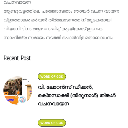
വചനവായന
ആണ്ടുവട്ടത്തിലെ പത്തൊമ്പതാം ഞായർ വചന വായന
വ്ളാത്താങ്കര മരിയൻ തീർത്ഥാടനത്തിന് തുടക്കമായി
വിയാനി ദിനം ആഘോഷിച്ച് കട്ടയ്ക്കോട് ഇടവക
സാഹിത്യ സമാജം നടത്തി പൊൻവിള മതബോധനം
Recent Post
WORD OF GOD
വി. ലോറൻസ് ഡീക്കൻ,
രക്തസാക്ഷി (തിരുനാൾ) തിങ്കൾ
വചനവായന
WORD OF GOD