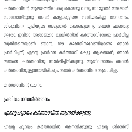
കർത്താവിന്റെ ആലയത്തിലേക്കു കൊണ്ടു വന്നു; സാമുവൽ അപ്പോൾ
ബാലനായിരുന്നു. അവർ കാളക്കുട്ടിയെ ബലിയർപ്പിച്ചു; അനന്തരം,
ശിശുവിനെ ഏലിയുടെ അടുക്കൽ കൊണ്ടുവന്നു. അവൾ പറഞ്ഞു:
ഗുരോ, ഇവിടെ അങ്ങയുടെ മുമ്പിൽനിന്ന് കർത്താവിനോടു പ്രാർഥിച്ച
സ്ത്രീതന്നെയാണ് ഞാൻ. ഈ കുഞ്ഞിനുവേണ്ടിയാണു ഞാൻ
പ്രാർഥിച്ചത്; എന്റെ പ്രാർഥന കർത്താവ് കേട്ടു. ആകയാൽ, ഞാൻ
അവനെ കർത്താവിനു സമർപ്പിച്ചിരിക്കുന്നു. ആജീവനാന്തം അവൻ
കർത്താവിനുള്ളവനായിരിക്കും. അവർ കർത്താവിനെ ആരാധിച്ചു.
കർത്താവിന്റെ വചനം.
പ്രതിവചനസങ്കീർത്തനം
എൻ്റെ ഹൃദയം കർത്താവിൽ ആനന്ദിക്കുന്നു.
എന്റെ ഹൃദയം കർത്താവിൽ ആനന്ദിക്കുന്നു. എന്റെ ശിരസ്‌സ്