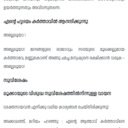
ഉയർത്തുന്നതും അവിടന്നുതന്നെ.
എൻ്റെ ഹൃദയം കർത്താവിൽ ആനന്ദിക്കുന്നു.
അല്ലേലൂയാ !
അല്ലേലൂയാ! ജനങ്ങളുടെ രാജാവും സഭയുടെ മൂലക്കല്ലുമായ
കർത്താവേ, മണ്ണുകൊണ്ട് അങ്ങു ചമച്ച മനുഷ്യനെ രക്ഷിക്കാൻ വരുക –
അല്ലേലൂയാ!
സുവിശേഷം
ലൂക്കായുടെ വിശുദ്ധ സുവിശേഷത്തിൽനിന്നുള്ള വായന
(ശക്തനായവൻ എനിക്കു വലിയ കാര്യങ്ങൾ ചെയ്തിരിക്കുന്നു)
അക്കാലത്ത്, മറിയം പറഞ്ഞു : എൻ്റെ ആത്മാവ് കർത്താവിനെ