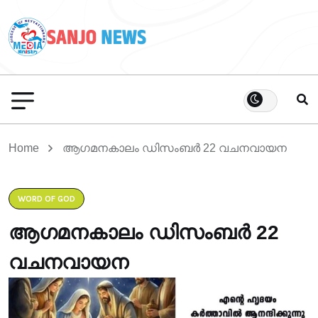
Home
ആഗമനകാലം ഡിസംബർ 22 വചനവായന
WORD OF GOD
ആഗമനകാലം ഡിസംബർ 22
വചനവായന