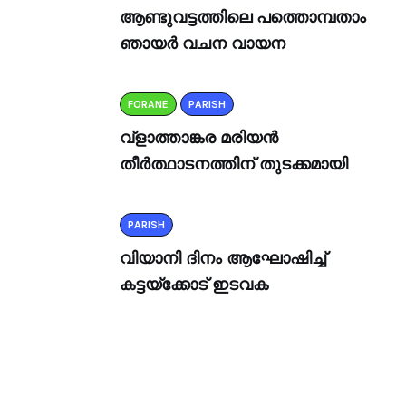
ആണ്ടുവട്ടത്തിലെ പത്തൊമ്പതാം
ഞായർ വചന വായന
FORANE
PARISH
വ്ളാത്താങ്കര മരിയൻ
തീർത്ഥാടനത്തിന് തുടക്കമായി
PARISH
വിയാനി ദിനം ആഘോഷിച്ച്
കട്ടയ്ക്കോട് ഇടവക