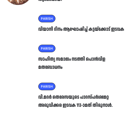
PARISH
വിയാനി ദിനം ആഘോഷിച്ച് കട്ടയ്ക്കോട് ഇടവക
PARISH
സാഹിത്യ സമാജം നടത്തി പൊൻവിള
മതബോധനം
PARISH
വി.മദർ തെരേസയുടെ പാദസ്പർശമേറ്റ
അരുവിക്കര ഇടവക 113-ാമത് തിരുനാൾ.