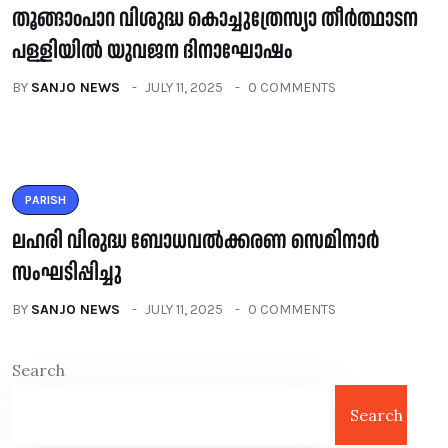
തൂങ്ങാoപാറ വിശുദ്ധ കൊച്ചുത്രേസ്യാ തീർത്ഥാടന
പള്ളിയിൽ യുവജന ദിനാഘോഷം
BY
SANJO NEWS
JULY 11, 2025
0 COMMENTS
PARISH
ലഹരി വിരുദ്ധ ബോധവൽക്കരണ സെമിനാർ
സംഘടിപ്പിച്ചു
BY
SANJO NEWS
JULY 11, 2025
0 COMMENTS
Search
Search