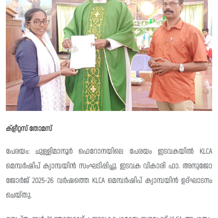
ക്‌ളീറ്റസ് തോമസ്
പേരയം: ചുള്ളിമാനൂർ ഫെറോനയിലെ പേരയം ഇടവകയിൽ KLCA
മെമ്പർഷിപ് ക്യാമ്പയിൻ സംഘടിപ്പിച്ചു. ഇടവക വികാരി ഫാ. അനുജോ
ജോർജ് 2025-26 വർഷത്തെ KLCA മെമ്പർഷിപ് ക്യാമ്പയിൻ ഉദ്‌ഘാടനം
ചെയ്തു.