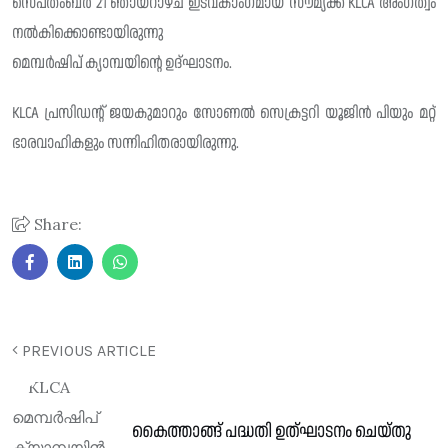
സെപ്തംബർ 21 ഞായറാഴ്ച ഇടവകാംഗമായ സൗമ്യക്ക് KLCA അംഗത്വം
നൽകിക്കൊണ്ടായിരുന്നു
മെമ്പർഷിപ് ക്യാമ്പയിന്റെ ഉദ്‌ഘാടനം.
KLCA പ്രസിഡന്റ് ജയകുമാറും സോണൽ സെക്രട്ടറി യൂജിൻ പിയും മറ്റ്
ഭാരവാഹികളും സന്നിഹിതരായിരുന്നു.
Share:
PREVIOUS ARTICLE
കൈത്താങ്ങ് പദ്ധതി ഉത്ഘാടനം ചെയ്തു