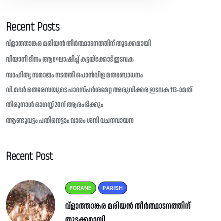
Recent Posts
വ്ളാത്താങ്കര മരിയൻ തീർത്ഥാടനത്തിന് തുടക്കമായി
വിയാനി ദിനം ആഘോഷിച്ച് കട്ടയ്ക്കോട് ഇടവക
സാഹിത്യ സമാജം നടത്തി പൊൻവിള മതബോധനം
വി.മദർ തെരേസയുടെ പാദസ്പർശമേറ്റ അരുവിക്കര ഇടവക 113-ാമത്
തിരുനാൾ ഓഗസ്റ്റ് 20ന് ആരംഭിക്കും
ആണ്ടുവട്ടം പതിനെട്ടാം വാരം ശനി വചനവായന
Recent Post
FORANE
PARISH
വ്ളാത്താങ്കര മരിയൻ തീർത്ഥാടനത്തിന്
തുടക്കമായി