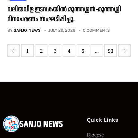
വലിയവിള ഇടവകയിൽ മുത്തശ്ശൻ–മുത്തശ്ശി
ദിനാചരണം സംഘടിപ്പിച്ചു.
BY
SANJO NEWS
JULY 29, 2026
0 COMMENTS
1
2
3
4
5
…
93
Quick Links
Diocese