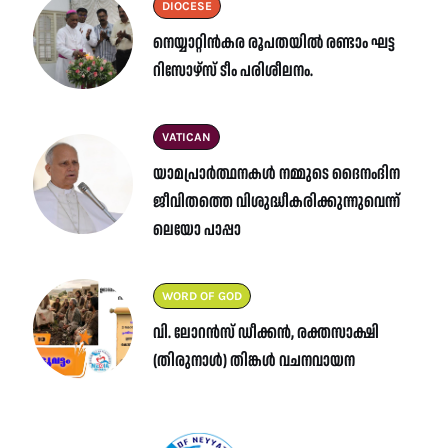
DIOCESE
നെയ്യാറ്റിൻകര രൂപതയിൽ രണ്ടാം ഘട്ട
റിസോഴ്സ് ടീം പരിശീലനം.
VATICAN
യാമപ്രാർത്ഥനകൾ നമ്മുടെ ദൈനംദിന
ജീവിതത്തെ വിശുദ്ധീകരിക്കുന്നുവെന്ന്
ലെയോ പാപ്പാ
WORD OF GOD
വി. ലോറൻസ് ഡീക്കൻ, രക്തസാക്ഷി
(തിരുനാൾ) തിങ്കൾ വചനവായന