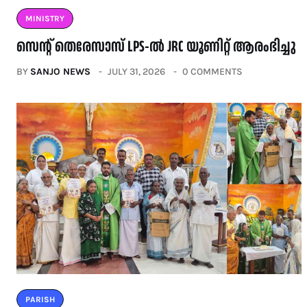
MINISTRY
സെന്റ് തെരേസാസ് LPS-ൽ JRC യൂണിറ്റ് ആരംഭിച്ചു
BY
SANJO NEWS
JULY 31, 2026
0 COMMENTS
PARISH