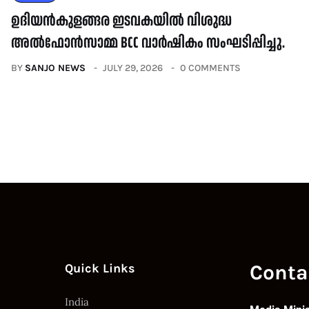
ഉദിയൻകുളങ്ങര ഇടവകയിൽ വിശുദ്ധ
അൽഫോൻസാമ്മ BCC വാർഷികം സംഘടിപ്പിച്ചു.
BY
SANJO NEWS
JULY 29, 2026
0 COMMENTS
Conta
Quick Links
India