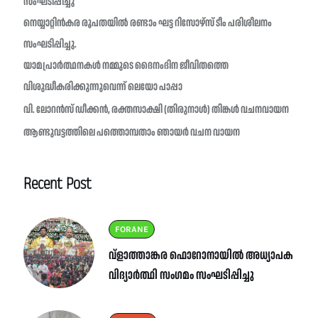
സംഘടിപ്പിച്ചു
നെയ്യാറ്റിൻകര രൂപതയിൽ രണ്ടാം ഘട്ട റിസോഴ്സ് ടീം പരിശീലനം
സംഘടിപ്പിച്ചു.
യാമപ്രാർത്ഥനകൾ നമ്മുടെ ദൈനംദിന ജീവിതത്തെ
വിശുദ്ധീകരിക്കുന്നുവെന്ന് ലെയോ പാപ്പാ
വി. ലോറൻസ് ഡീക്കൻ, രക്തസാക്ഷി (തിരുനാൾ) തിങ്കൾ വചനവായന
ആണ്ടുവട്ടത്തിലെ പത്തൊമ്പതാം ഞായർ വചന വായന
Recent Post
FORANE
വ്ളാത്താങ്കര ഫൊറോനായിൽ അധ്യാപക
വിദ്യാർത്ഥി സംഗമം സംഘടിപ്പിച്ചു