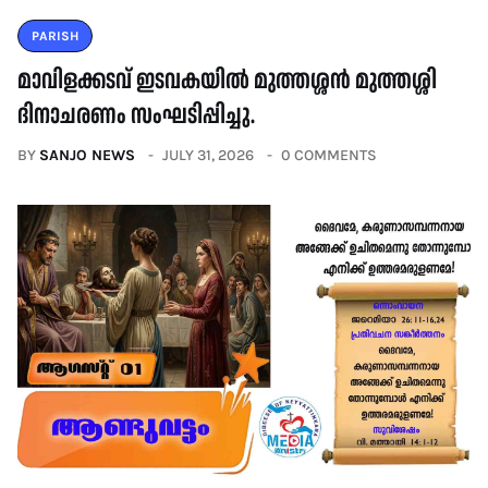
PARISH
മാവിളക്കടവ് ഇടവകയിൽ മുത്തശ്ശന്‍ മുത്തശ്ശി
ദിനാചരണം സംഘടിപ്പിച്ചു.
BY
SANJO NEWS
JULY 31, 2026
0 COMMENTS