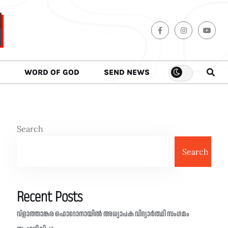
WORD OF GOD
SEND NEWS
Search
Search
Recent Posts
വ്ളാത്താങ്കര ഫൊറോനായിൽ അധ്യാപക വിദ്യാർത്ഥി സംഗമം