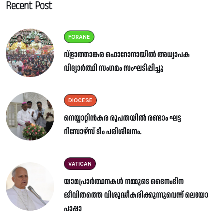
Recent Post
FORANE
വ്ളാത്താങ്കര ഫൊറോനായിൽ അധ്യാപക
വിദ്യാർത്ഥി സംഗമം സംഘടിപ്പിച്ചു
DIOCESE
നെയ്യാറ്റിൻകര രൂപതയിൽ രണ്ടാം ഘട്ട
റിസോഴ്സ് ടീം പരിശീലനം.
VATICAN
യാമപ്രാർത്ഥനകൾ നമ്മുടെ ദൈനംദിന
ജീവിതത്തെ വിശുദ്ധീകരിക്കുന്നുവെന്ന് ലെയോ
പാപ്പാ