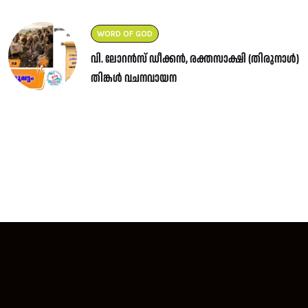
WORD OF GOD
വി. ലോറൻസ് ഡീക്കൻ, രക്തസാക്ഷി (തിരുനാൾ)
തിങ്കൾ വചനവായന