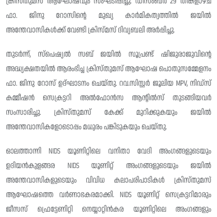
ക്രിസ്തുമസ് ആഘോഷവും സംഘടിപ്പിച്ചു. ഡിസംബർ 29 തിങ്കളാഴ്ച
ഫാ. ജിനു റോസിന്റെ മുഖ്യ കാർമികത്വത്തിൽ ജയിൽ
അന്തേവാസികൾക്ക് വേണ്ടി ക്രിസ്മസ് ദിവ്യബലി അർപ്പിച്ചു.
തുടർന്ന്, സ്പെഷ്യൽ സബ് ജയിൽ സൂപ്രണ്ട് ഷിജുരാജുവിന്റെ
അദ്ധ്യക്ഷതയിൽ ആരംഭിച്ച ക്രിസ്തുമസ് ആഘോഷ പൊതുസമ്മേളനം
ഫാ. ജിനു റോസ് ഉദ്ഘാടനം ചെയ്തു. റവ.സിസ്റ്റർ ജൂലിയ MPV, നിഡ്സ്
കമ്മീഷൻ സെക്രട്ടറി അൽഫോൻസ ആന്റിൽസ് തുടങ്ങിയവർ
സംസാരിച്ചു. ക്രിസ്തുമസ് കേക്ക് മുറിക്കുകയും ജയിൽ
അന്തേവാസികളോടൊപ്പം മധുരം പങ്കിടുകയും ചെയ്തു.
ഓലത്താന്നി NIDS യൂണിറ്റിലെ വനിതാ വേദി അംഗങ്ങളുടെയും
ഉദിയൻകുളങ്ങര NIDS യൂണിറ്റ് അംഗങ്ങളുടെയും ജയിൽ
അന്തേവാസികളുടെയും വിവിധ കലാപരിപാടികൾ ക്രിസ്തുമസ്
ആഘോഷത്തെ വർണാഭകരമാക്കി. NIDS യൂണിറ്റ് സെക്രട്ടറിമാരും
ജീസസ് ഫ്രെട്ടേണിറ്റി നെയ്യാറ്റിൻകര യൂണിറ്റിലെ അംഗങ്ങളും