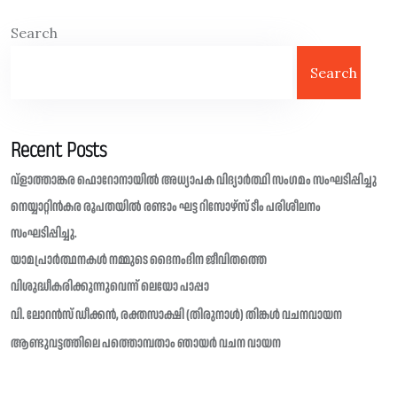
Search
Search
Recent Posts
വ്ളാത്താങ്കര ഫൊറോനായിൽ അധ്യാപക വിദ്യാർത്ഥി സംഗമം സംഘടിപ്പിച്ചു
നെയ്യാറ്റിൻകര രൂപതയിൽ രണ്ടാം ഘട്ട റിസോഴ്സ് ടീം പരിശീലനം
സംഘടിപ്പിച്ചു.
യാമപ്രാർത്ഥനകൾ നമ്മുടെ ദൈനംദിന ജീവിതത്തെ
വിശുദ്ധീകരിക്കുന്നുവെന്ന് ലെയോ പാപ്പാ
വി. ലോറൻസ് ഡീക്കൻ, രക്തസാക്ഷി (തിരുനാൾ) തിങ്കൾ വചനവായന
ആണ്ടുവട്ടത്തിലെ പത്തൊമ്പതാം ഞായർ വചന വായന