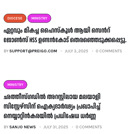
DIOCESE
MINISTRY
ഏറ്റവും മികച്ച ഹൈസ്കൂൾ ആയി സെൻറ്
ജോൺസ് HSS ഉണ്ടൻകോട് തെരഞ്ഞെടുക്കപ്പെട്ടു.
BY
SUPPORT@PREIGO.COM
JULY 3, 2025
0 COMMENTS
MINISTRY
ഛത്തീസ്ഗഡിൽ അറസ്റ്റിലായ മലയാളി
സിസ്റ്റേഴ്‍സിന് ഐക്യദാർഢ്യം പ്രഖാപിച്ച്
നെയ്യാറ്റിൻകരയിൽ പ്രധിഷേധ ധർണ്ണ ‌
BY
SANJO NEWS
JULY 31, 2025
0 COMMENTS