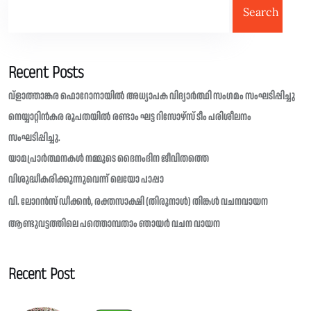
Search
Recent Posts
വ്ളാത്താങ്കര ഫൊറോനായിൽ അധ്യാപക വിദ്യാർത്ഥി സംഗമം സംഘടിപ്പിച്ചു
നെയ്യാറ്റിൻകര രൂപതയിൽ രണ്ടാം ഘട്ട റിസോഴ്സ് ടീം പരിശീലനം
സംഘടിപ്പിച്ചു.
യാമപ്രാർത്ഥനകൾ നമ്മുടെ ദൈനംദിന ജീവിതത്തെ
വിശുദ്ധീകരിക്കുന്നുവെന്ന് ലെയോ പാപ്പാ
വി. ലോറൻസ് ഡീക്കൻ, രക്തസാക്ഷി (തിരുനാൾ) തിങ്കൾ വചനവായന
ആണ്ടുവട്ടത്തിലെ പത്തൊമ്പതാം ഞായർ വചന വായന
Recent Post