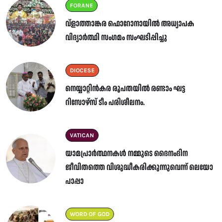
FORANE
വ്ളാത്താങ്കര ഫൊറോനായിൽ അധ്യാപക
വിദ്യാർത്ഥി സംഗമം സംഘടിപ്പിച്ചു
DIOCESE
നെയ്യാറ്റിൻകര രൂപതയിൽ രണ്ടാം ഘട്ട
റിസോഴ്സ് ടീം പരിശീലനം.
VATICAN
യാമപ്രാർത്ഥനകൾ നമ്മുടെ ദൈനംദിന
ജീവിതത്തെ വിശുദ്ധീകരിക്കുന്നുവെന്ന് ലെയോ
പാപ്പാ
WORD OF GOD