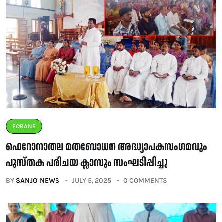
FORANE
ഫെറോനാതല മതബോധന അദ്ധ്യാപകസംഗമവും
പുസ്തക പരിചയ ക്ലാസും സംഘടിപ്പിച്ചു
BY
SANJO NEWS
JULY 5, 2025
0 COMMENTS