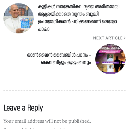
കുട്ടികൾ സാങ്കേതികവിദ്യയെ അമിതമായി
ആശ്രയിക്കാതെ സ്വന്തം ബുദ്ധി
ഉപയോഗിക്കാൻ പഠിക്കണമെന്ന് ലെയോ
പാപ്പാ
NEXT ARTICLE
ഓൺലൈൻ ബൈബിൾ പഠനം –
ബൈബിളും കുടുംബവും
Leave a Reply
Your email address will not be published.