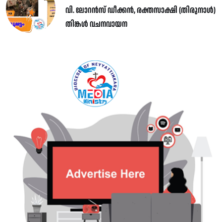
വി. ലോറൻസ് ഡീക്കൻ, രക്തസാക്ഷി (തിരുനാൾ)
തിങ്കൾ വചനവായന