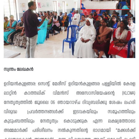
സ്വന്തം ലേഖകൻ
ഉദിയൻകുളങ്ങര: സെന്റ്. മേരീസ് ഉദിയൻകുളങ്ങര പള്ളിയിൽ കേരള
ലാറ്റിൻ കാത്തലിക് വിമൻസ് അസോസിയേഷന്റെ (KLCWA)
നേതൃത്വത്തിൽ ജൂലൈ 06 ഞായറാഴ്ച ദിവ്യബലിക്കു ശേഷം ലഹരി
വിരുദ്ധ പ്രവർത്തനങ്ങൾക്ക് ഇടവകയിലും സമൂഹത്തിലും
കുടുംബത്തിലും നേതൃത്വം കൊടുക്കുക എന്ന ലക്ഷ്യത്തോടെ
അമ്മമാർക്ക് പരിശീലനം നൽകുന്നതിന്റെ ഭാഗമായി “മക്കൾക്ക്