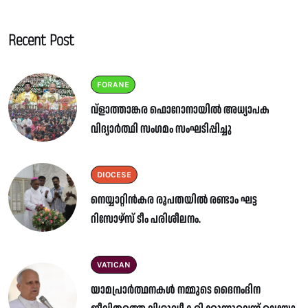
Recent Post
FORANE
വ്ളാത്താങ്കര ഫൊറോനായിൽ അധ്യാപക
വിദ്യാർത്ഥി സംഗമം സംഘടിപ്പിച്ചു
DIOCESE
നെയ്യാറ്റിൻകര രൂപതയിൽ രണ്ടാം ഘട്ട
റിസോഴ്സ് ടീം പരിശീലനം.
VATICAN
യാമപ്രാർത്ഥനകൾ നമ്മുടെ ദൈനംദിന