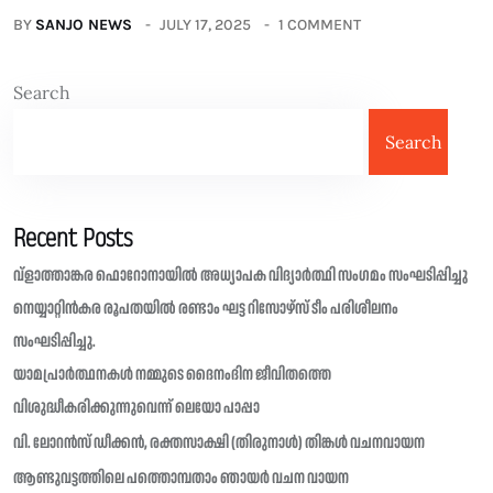
BY
SANJO NEWS
JULY 17, 2025
1 COMMENT
Search
Search
Recent Posts
വ്ളാത്താങ്കര ഫൊറോനായിൽ അധ്യാപക വിദ്യാർത്ഥി സംഗമം സംഘടിപ്പിച്ചു
നെയ്യാറ്റിൻകര രൂപതയിൽ രണ്ടാം ഘട്ട റിസോഴ്സ് ടീം പരിശീലനം
സംഘടിപ്പിച്ചു.
യാമപ്രാർത്ഥനകൾ നമ്മുടെ ദൈനംദിന ജീവിതത്തെ
വിശുദ്ധീകരിക്കുന്നുവെന്ന് ലെയോ പാപ്പാ
വി. ലോറൻസ് ഡീക്കൻ, രക്തസാക്ഷി (തിരുനാൾ) തിങ്കൾ വചനവായന
ആണ്ടുവട്ടത്തിലെ പത്തൊമ്പതാം ഞായർ വചന വായന