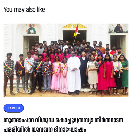
You may also like
PARISH
തൂങ്ങാoപാറ വിശുദ്ധ കൊച്ചുത്രേസ്യാ തീർത്ഥാടന
പള്ളിയിൽ യുവജന ദിനാഘോഷം