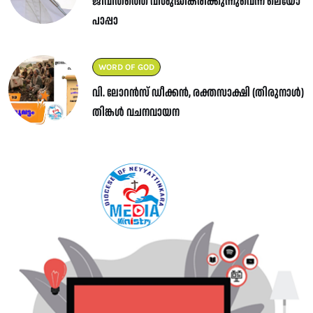
ജീവിതത്തെ വിശുദ്ധീകരിക്കുന്നുവെന്ന് ലെയോ
പാപ്പാ
WORD OF GOD
വി. ലോറൻസ് ഡീക്കൻ, രക്തസാക്ഷി (തിരുനാൾ)
തിങ്കൾ വചനവായന