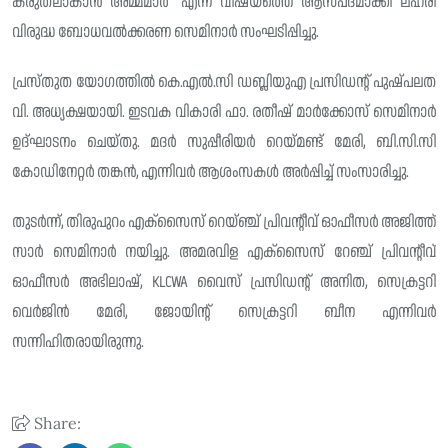
കരുതലാകാൻ അമ്മമാർ” എന്ന വിഷയത്തെ ആസ്പദമാക്കി ലഹരി
വിരുദ്ധ ബോധവൽക്കരണ സെമിനാർ സംഘടിപ്പിച്ചു.
പ്രസ്തുത യോഗത്തിൽ കെ.എൽ.സി ഡബ്ലിയുഎ പ്രസിഡന്റ് പുഷ്പലത
വി. അധ്യക്ഷയായി. ഇടവക വികാരി ഫാ. രതീഷ് മാർക്കോസ് സെമിനാർ
ഉദ്ഘാടനം ചെയ്തു. മദർ സുപ്പീരിയർ റെയ്മണ്ട് മേരി, ബി.സി.സി
കോഡിനേറ്റർ തങ്കൻ, എന്നിവർ ആശംസകൾ അർപ്പിച്ച് സംസാരിച്ചു.
തുടർന്ന്, തിരുപുറം എക്സൈസ് റെയ്ഞ്ച് പ്രിവന്റീവ് ഓഫീസർ അജിത്ത്
സാർ സെമിനാർ നയിച്ചു. അമരവിള എക്സൈസ് റേഞ്ച് പ്രിവന്റീവ്
ഓഫീസർ അഭിലാഷ്, KLCWA വൈസ് പ്രസിഡന്റ് അനിത, സെക്രട്ടറി
വെർജിൻ മേരി, ജോയിന്റ് സെക്രട്ടറി ബീന എന്നിവർ
സന്നിഹിതരായിരുന്നു.
Share: