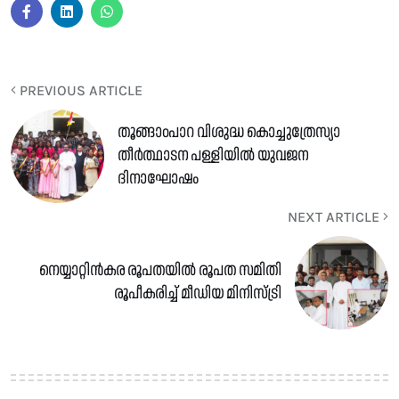
PREVIOUS ARTICLE
തൂങ്ങാoപാറ വിശുദ്ധ കൊച്ചുത്രേസ്യാ
തീർത്ഥാടന പള്ളിയിൽ യുവജന
ദിനാഘോഷം
NEXT ARTICLE
നെയ്യാറ്റിൻകര രൂപതയിൽ രൂപത സമിതി
രൂപീകരിച്ച് മീഡിയ മിനിസ്ട്രി