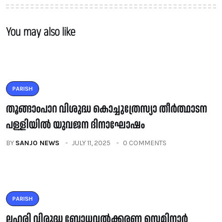
You may also like
PARISH
തൂങ്ങാoപാറ വിശുദ്ധ കൊച്ചുത്രേസ്യാ തീർത്ഥാടന
പള്ളിയിൽ യുവജന ദിനാഘോഷം
BY
SANJO NEWS
JULY 11, 2025
0 COMMENTS
PARISH
ലഹരി വിരുദ്ധ ബോധവൽക്കരണ സെമിനാർ