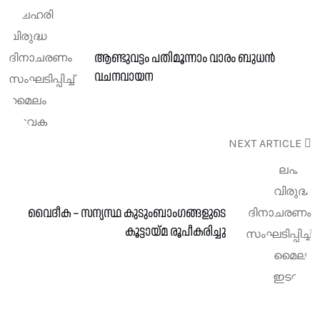
ആണ്ടുവട്ടം പതിമൂന്നാം വാരം ബുധൻ
വചനവായന
NEXT ARTICLE
വൈദീക – സന്യസ്ഥ കുടുംബാംഗങ്ങളുടെ
കൂട്ടായ്മ രൂപീകരിച്ചു