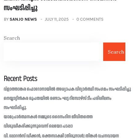
സംഘടിപ്പിച്ചു
BY
SANJO NEWS
JULY 11, 2025
0 COMMENTS
Search
Search
Recent Posts
വ്ളാത്താങ്കര ഫൊറോനായിൽ അധ്യാപക വിദ്യാർത്ഥി സംഗമം സംഘടിപ്പിച്ചു
നെയ്യാറ്റിൻകര രൂപതയിൽ രണ്ടാം ഘട്ട റിസോഴ്സ് ടീം പരിശീലനം
സംഘടിപ്പിച്ചു.
യാമപ്രാർത്ഥനകൾ നമ്മുടെ ദൈനംദിന ജീവിതത്തെ
വിശുദ്ധീകരിക്കുന്നുവെന്ന് ലെയോ പാപ്പാ
വി. ലോറൻസ് ഡീക്കൻ, രക്തസാക്ഷി (തിരുനാൾ) തിങ്കൾ വചനവായന