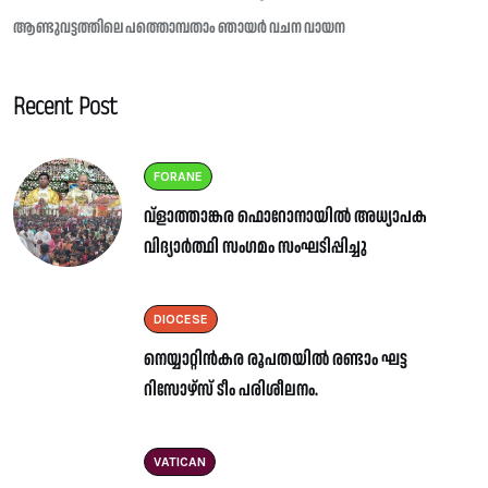
ആണ്ടുവട്ടത്തിലെ പത്തൊമ്പതാം ഞായർ വചന വായന
Recent Post
FORANE
വ്ളാത്താങ്കര ഫൊറോനായിൽ അധ്യാപക
വിദ്യാർത്ഥി സംഗമം സംഘടിപ്പിച്ചു
DIOCESE
നെയ്യാറ്റിൻകര രൂപതയിൽ രണ്ടാം ഘട്ട
റിസോഴ്സ് ടീം പരിശീലനം.
VATICAN