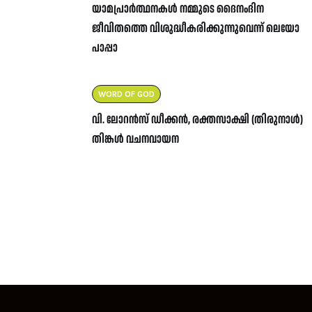
യാമപ്രാർത്ഥനകൾ നമ്മുടെ ദൈനംദിന
ജീവിതത്തെ വിശുദ്ധീകരിക്കുന്നുവെന്ന് ലെയോ
പാപ്പാ
WORD OF GOD
വി. ലോറൻസ് ഡീക്കൻ, രക്തസാക്ഷി (തിരുനാൾ)
തിങ്കൾ വചനവായന