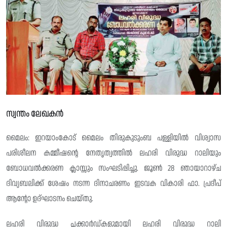
സ്വന്തം ലേഖകൻ
മൈലം: ഇറയാംകോട് മൈലം തിരുകുടുംബ പള്ളിയിൽ വിശ്വാസ
പരിശീലന കമ്മീഷന്റെ നേതൃത്വത്തിൽ ലഹരി വിരുദ്ധ റാലിയും
ബോധവൽക്കരണ ക്ലാസ്സും സംഘടിപ്പിച്ചു. ജൂൺ 28 ഞായാറാഴ്ച
ദിവ്യബലിക്ക് ശേഷം നടന്ന ദിനാചരണം ഇടവക വികാരി ഫാ. പ്രദീപ്
ആന്റോ ഉദ്ഘാടനം ചെയ്തു.
ലഹരി വിരുദ്ധ പ്ലക്കാർഡ്കളുമായി ലഹരി വിരുദ്ധ റാലി