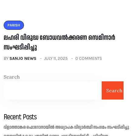
PARISH
ലഹരി വിരുദ്ധ ബോധവൽക്കരണ സെമിനാർ
സംഘടിപ്പിച്ചു
BY
SANJO NEWS
JULY 11, 2025
0 COMMENTS
Search
Search
Recent Posts
വ്ളാത്താങ്കര ഫൊറോനായിൽ അധ്യാപക വിദ്യാർത്ഥി സംഗമം സംഘടിപ്പിച്ചു