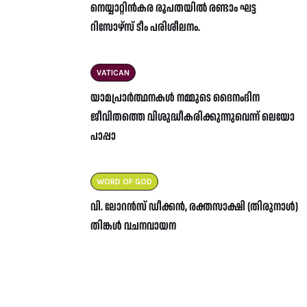
നെയ്യാറ്റിൻകര രൂപതയിൽ രണ്ടാം ഘട്ട
റിസോഴ്സ് ടീം പരിശീലനം.
VATICAN
യാമപ്രാർത്ഥനകൾ നമ്മുടെ ദൈനംദിന
ജീവിതത്തെ വിശുദ്ധീകരിക്കുന്നുവെന്ന് ലെയോ
പാപ്പാ
WORD OF GOD
വി. ലോറൻസ് ഡീക്കൻ, രക്തസാക്ഷി (തിരുനാൾ)
തിങ്കൾ വചനവായന