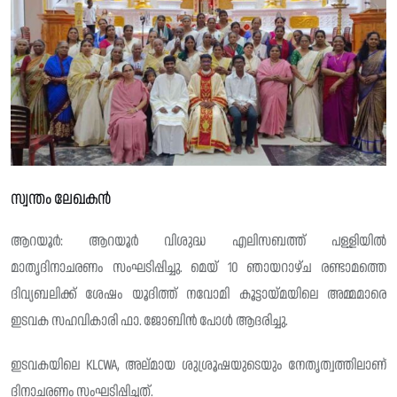
സ്വന്തം ലേഖകൻ
ആറയൂർ: ആറയൂർ വിശുദ്ധ എലിസബത്ത് പള്ളിയിൽ
മാതൃദിനാചരണം സംഘടിപ്പിച്ചു. മെയ് 10 ഞായറാഴ്ച രണ്ടാമത്തെ
ദിവ്യബലിക്ക് ശേഷം യൂദിത്ത് നവോമി കൂട്ടായ്മയിലെ അമ്മമാരെ
ഇടവക സഹവികാരി ഫാ. ജോബിൻ പോൾ ആദരിച്ചു.
ഇടവകയിലെ KLCWA, അല്മായ ശുശ്രൂഷയുടെയും നേതൃത്വത്തിലാണ്
ദിനാചരണം സംഘടിപ്പിച്ചത്.