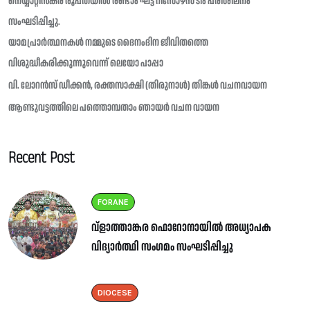
നെയ്യാറ്റിൻകര രൂപതയിൽ രണ്ടാം ഘട്ട റിസോഴ്സ് ടീം പരിശീലനം
സംഘടിപ്പിച്ചു.
യാമപ്രാർത്ഥനകൾ നമ്മുടെ ദൈനംദിന ജീവിതത്തെ
വിശുദ്ധീകരിക്കുന്നുവെന്ന് ലെയോ പാപ്പാ
വി. ലോറൻസ് ഡീക്കൻ, രക്തസാക്ഷി (തിരുനാൾ) തിങ്കൾ വചനവായന
ആണ്ടുവട്ടത്തിലെ പത്തൊമ്പതാം ഞായർ വചന വായന
Recent Post
FORANE
വ്ളാത്താങ്കര ഫൊറോനായിൽ അധ്യാപക
വിദ്യാർത്ഥി സംഗമം സംഘടിപ്പിച്ചു
DIOCESE