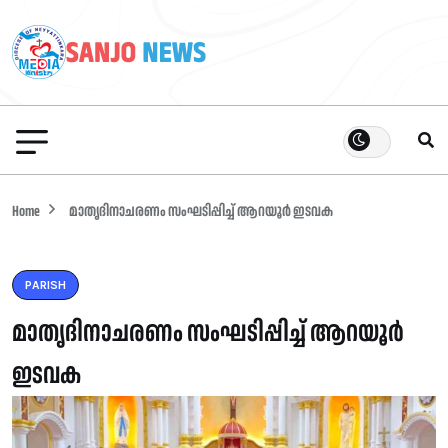
Home
മാതൃദിനാചരണം സംഘടിപ്പിച്ച് ആറയൂർ ഇടവക
PARISH
മാതൃദിനാചരണം സംഘടിപ്പിച്ച് ആറയൂർ
ഇടവക