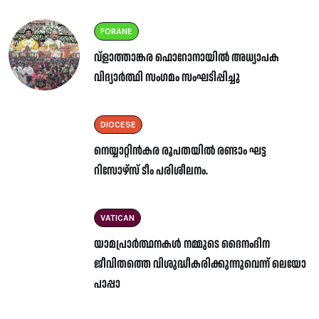
FORANE
വ്ളാത്താങ്കര ഫൊറോനായിൽ അധ്യാപക
വിദ്യാർത്ഥി സംഗമം സംഘടിപ്പിച്ചു
DIOCESE
നെയ്യാറ്റിൻകര രൂപതയിൽ രണ്ടാം ഘട്ട
റിസോഴ്സ് ടീം പരിശീലനം.
VATICAN
യാമപ്രാർത്ഥനകൾ നമ്മുടെ ദൈനംദിന
ജീവിതത്തെ വിശുദ്ധീകരിക്കുന്നുവെന്ന് ലെയോ
പാപ്പാ