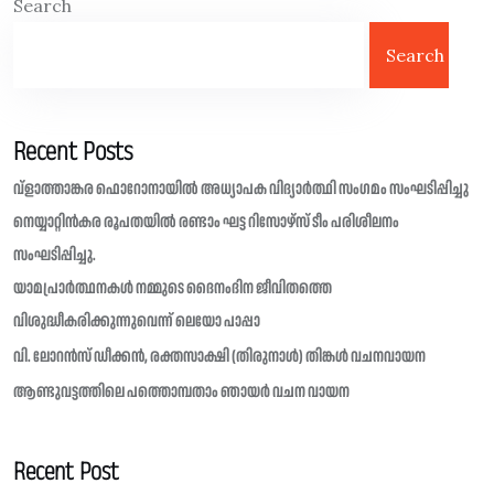
Search
Search
Recent Posts
വ്ളാത്താങ്കര ഫൊറോനായിൽ അധ്യാപക വിദ്യാർത്ഥി സംഗമം സംഘടിപ്പിച്ചു
നെയ്യാറ്റിൻകര രൂപതയിൽ രണ്ടാം ഘട്ട റിസോഴ്സ് ടീം പരിശീലനം
സംഘടിപ്പിച്ചു.
യാമപ്രാർത്ഥനകൾ നമ്മുടെ ദൈനംദിന ജീവിതത്തെ
വിശുദ്ധീകരിക്കുന്നുവെന്ന് ലെയോ പാപ്പാ
വി. ലോറൻസ് ഡീക്കൻ, രക്തസാക്ഷി (തിരുനാൾ) തിങ്കൾ വചനവായന
ആണ്ടുവട്ടത്തിലെ പത്തൊമ്പതാം ഞായർ വചന വായന
Recent Post