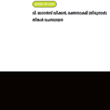
WORD OF GOD
വി. ലോറൻസ് ഡീക്കൻ, രക്തസാക്ഷി (തിരുനാൾ)
തിങ്കൾ വചനവായന