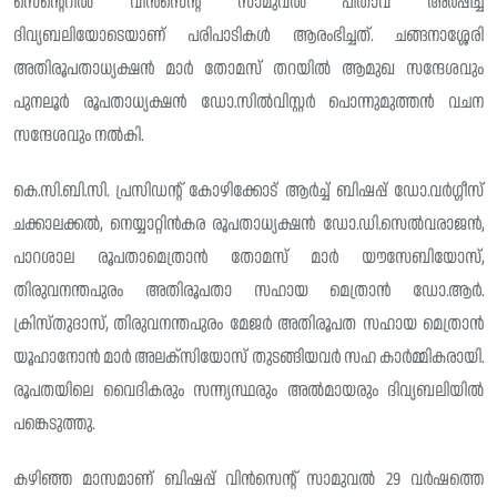
സെന്റെറില്‍ വിന്‍സെന്റ് സാമുവല്‍ പിതാവ് അര്‍പ്പിച്ച
ദിവ്യബലിയോടെയാണ് പരിപാടികള്‍ ആരംഭിച്ചത്. ചങ്ങനാശ്ശേരി
അതിരൂപതാധ്യക്ഷന്‍ മാര്‍ തോമസ് തറയില്‍ ആമുഖ സന്ദേശവും
പുനലൂര്‍ രൂപതാധ്യക്ഷന്‍ ഡോ.സില്‍വിസ്റ്റര്‍ പൊന്നുമുത്തന്‍ വചന
സന്ദേശവും നല്‍കി.
കെ.സി.ബി.സി. പ്രസിഡന്റ് കോഴിക്കോട് ആര്‍ച്ച് ബിഷപ്പ് ഡോ.വര്‍ഗ്ഗീസ്
ചക്കാലക്കല്‍, നെയ്യാറ്റിന്‍കര രൂപതാധ്യക്ഷൻ ഡോ.ഡി.സെല്‍വരാജന്‍,
പാറശാല രൂപതാമെത്രാൻ തോമസ് മാര്‍ യൗസേബിയോസ്,
തിരുവനന്തപുരം അതിരൂപതാ സഹായ മെത്രാന്‍ ഡോ.ആര്‍.
ക്രിസ്തുദാസ്, തിരുവനന്തപുരം മേജര്‍ അതിരൂപത സഹായ മെത്രാന്‍
യൂഹാനോന്‍ മാര്‍ അലക്സിയോസ് തുടങ്ങിയവര്‍ സഹ കാര്‍മ്മികരായി.
രൂപതയിലെ വൈദികരും സന്ന്യസ്ഥരും അല്‍മായരും ദിവ്യബലിയില്‍
പങ്കെടുത്തു.
കഴിഞ്ഞ മാസമാണ് ബിഷപ്പ് വിന്‍സെന്റ് സാമുവല്‍ 29 വര്‍ഷത്തെ