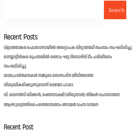
Search
Recent Posts
വ്ളാത്താങ്കര ഫൊറോനായിൽ അധ്യാപക വിദ്യാർത്ഥി സംഗമം സംഘടിപ്പിച്ചു
നെയ്യാറ്റിൻകര രൂപതയിൽ രണ്ടാം ഘട്ട റിസോഴ്സ് ടീം പരിശീലനം
സംഘടിപ്പിച്ചു.
യാമപ്രാർത്ഥനകൾ നമ്മുടെ ദൈനംദിന ജീവിതത്തെ
വിശുദ്ധീകരിക്കുന്നുവെന്ന് ലെയോ പാപ്പാ
വി. ലോറൻസ് ഡീക്കൻ, രക്തസാക്ഷി (തിരുനാൾ) തിങ്കൾ വചനവായന
ആണ്ടുവട്ടത്തിലെ പത്തൊമ്പതാം ഞായർ വചന വായന
Recent Post