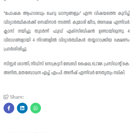
“പോഷക ആഹാരവും ചെറു ധാന്യങ്ങളും” എന്ന വിഷയത്തെ കുറിച്ച്
വിദ്യാർത്ഥികൾക്ക് സെമിനാർ നടത്തി. കുമാരി ജീവ, അനക്ഷ എന്നിവർ
ക്ലാസ് നയിച്ചു. തുടർന്ന് ഫുഡ് എക്സിബിഷൻ ഉണ്ടായിരുന്നു. 4
വിഭാഗങ്ങളായി 4 നിറങ്ങളിൽ വിദ്യാർത്ഥികൾ തയ്യാറാക്കിയ ഭക്ഷണം
പ്രദർശിപ്പിച്ചു.
സിസ്റ്റർ ശാന്തി, നിഡ്സ് സെക്രട്ടറി ബേബി ഷൈല, KLCWA പ്രസിഡന്റ് കെ.
അനിത, മതബോധന എച്ച്. എം.പി. അനീഷ് എന്നിവർ നേതൃത്വം നല്കി.
Share: