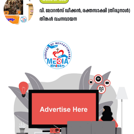
വി. ലോറൻസ് ഡീക്കൻ, രക്തസാക്ഷി (തിരുനാൾ)
തിങ്കൾ വചനവായന