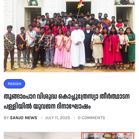
PARISH
തൂങ്ങാoപാറ വിശുദ്ധ കൊച്ചുത്രേസ്യാ തീർത്ഥാടന
പള്ളിയിൽ യുവജന ദിനാഘോഷം
BY
SANJO NEWS
JULY 11, 2025
0 COMMENTS