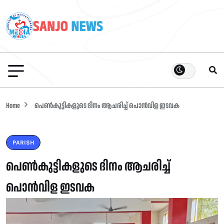
Home
പെൺകുട്ടികളുടെ ദിനം ആചരിച്ച് പൊൻവിള ഇടവക
PARISH
പെൺകുട്ടികളുടെ ദിനം ആചരിച്ച്
പൊൻവിള ഇടവക