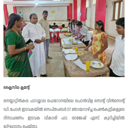
ക്ലൈസില ക്ലമന്റ്
നെയ്യാറ്റിൻകര: പാറശ്ശാല ഫെറോനയിലെ പൊൻവിള സെന്റ് വിൻസെന്റ്
ഡി. പോൾ ഇടവകയിൽ സെപ്തംബർ 07 ഞായറാഴ്ച്ച പെൺകുട്ടികളുടെ
ദിനാചരണം ഇടവക വികാരി ഫാ. രാജേഷ് എസ്. കുറിച്ചിയിൽ
ഉദ്‌ഘാടനം ചെയ്തു.