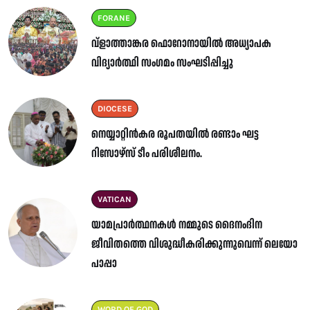
FORANE
വ്ളാത്താങ്കര ഫൊറോനായിൽ അധ്യാപക
വിദ്യാർത്ഥി സംഗമം സംഘടിപ്പിച്ചു
DIOCESE
നെയ്യാറ്റിൻകര രൂപതയിൽ രണ്ടാം ഘട്ട
റിസോഴ്സ് ടീം പരിശീലനം.
VATICAN
യാമപ്രാർത്ഥനകൾ നമ്മുടെ ദൈനംദിന
ജീവിതത്തെ വിശുദ്ധീകരിക്കുന്നുവെന്ന് ലെയോ
പാപ്പാ
WORD OF GOD