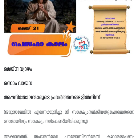
മെയ് 21 വ്യാഴം
ഒന്നാം വായന
അപ്പസ്തോലന്മാരുടെ പ്രവർത്തനങ്ങളിൽനിന്ന്
(ജറുസലേമിൽ എന്നെക്കുറിച്ചു നി സാക്ഷ്യംനല്‌കിയതുപോലെതന്നെ
റോമായിലും സാക്ഷ്യം നല്‌കേണ്ടിയിരിക്കുന്നു)
അക്കാലത്ത്, യഹൂദൻമാർ പൗലോസിൻ്റെമേൽ കുറ്റാരോപണം