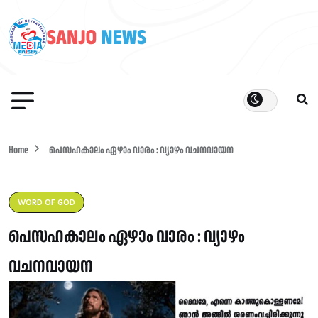
Home
പെസഹകാലം ഏഴാം വാരം : വ്യാഴം വചനവായന
WORD OF GOD
പെസഹകാലം ഏഴാം വാരം : വ്യാഴം
വചനവായന