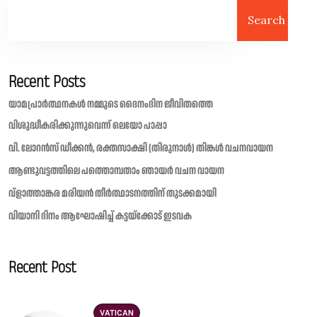
Search
Recent Posts
യാമപ്രാർത്ഥനകൾ നമ്മുടെ ദൈനംദിന ജീവിതത്തെ
വിശുദ്ധീകരിക്കുന്നുവെന്ന് ലെയോ പാപ്പാ
വി. ലോറൻസ് ഡീക്കൻ, രക്തസാക്ഷി (തിരുനാൾ) തിങ്കൾ വചനവായന
ആണ്ടുവട്ടത്തിലെ പത്തൊമ്പതാം ഞായർ വചന വായന
വ്ളാത്താങ്കര മരിയൻ തീർത്ഥാടനത്തിന് തുടക്കമായി
വിയാനി ദിനം ആഘോഷിച്ച് കട്ടയ്ക്കോട് ഇടവക
Recent Post
VATICAN