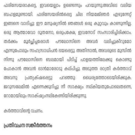
ഫരിസേയരാകട്ടെ, ഇവയെല്ലാം ഉണ്ടെന്നും പറയുന്നു.അവിടെ വലിയ
ബഹളമുണ്ടായി. ഫരിസേയരിൽപ്പെട്ട ചില നിയമജ്‌ഞർ എഴുന്നേറ്റ്
ഇങ്ങനെ വാദിച്ചു: ഈ മനുഷ്യനിൽ ഞങ്ങൾ ഒരു കുറ്റവും കാണുന്നില്ല.
ഒരു ആത്മാവോ ദൂതനോ, ഒരുപക്ഷേ, ഇവനോട് സംസാരിച്ചിരിക്കാം.
തർക്കം മൂർച്ഛിച്ചപ്പോൾ പൗലോസിനെ അവർ വലിച്ചുകീറുമോ
എന്നുപോലും സഹസ്രാധിപൻ ഭയപ്പെട്ടു. അതിനാൽ, അവരുടെ മുമ്പിൽ
നിന്നു പൗലോസിനെ ബലമായി പിടിച്ച് പാളയത്തിലേക്കു കൊണ്ടു
പോകാൻ അവൻ ഭടൻമാരോടു കല്‌പിച്ചു. അടുത്ത രാത്രി കർത്താവ്
അവനു പ്രത്യക്‌ഷപ്പെട്ടു പറഞ്ഞു: ധൈര്യത്തോടെയിരിക്കുക.
ജറുസലേമിൽ എന്നെക്കുറിച്ചു നീ സാക്ഷ്യം നല്കിയതുപോലെതന്നെ,
റോമായിലും സാക്‌ഷ്യംനല്‌കേണ്ടിയിരിക്കുന്നു.
കർത്താവിന്റെ വചനം.
പ്രതിവചന സങ്കീർത്തനം