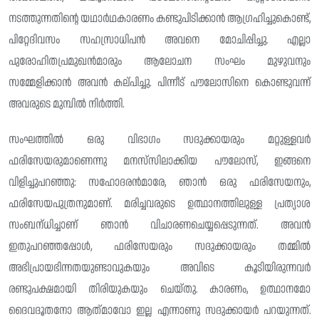
നടത്തുന്നതിന്റെ യഥാർഥകാരണം കണ്ടുപിടിക്കാൻ ആഗ്രഹിച്ചുകൊണ്ട്,
പിറ്റേദിവസം സഹസ്രാധിപൻ അവനെ മോചിപ്പിച്ചു. എല്ലാ
പുരോഹിതപ്രമുഖൻമാരും ആലോചന സംഘം മുഴുവനും
സമ്മേളിക്കാൻ അവൻ കല്‌പിച്ചു. പിന്നീട് പൗലോസിനെ കൊണ്ടുവന്ന്
അവരുടെ മുമ്പിൽ നിർത്തി.
സംഘത്തിൽ ഒരു വിഭാഗം സദുക്കായരും മറ്റുള്ളവർ
ഫരിസേയരുമാണെന്നു മനസ്‌സിലാക്കിയ പൗലോസ്, ഇങ്ങനെ
വിളിച്ചുപറഞ്ഞു: സഹോദരൻമാരേ, ഞാൻ ഒരു ഫരിസേയനും,
ഫരിസേയപുത്രനുമാണ്. മരിച്ചവരുടെ ഉത്ഥാനത്തിലുള്ള പ്രത്യാശ
സംബന്‌ധിച്ചാണ് ഞാൻ വിചാരണചെയ്യപ്പെടുന്നത്. അവൻ
ഇതുപറഞ്ഞപ്പോൾ, ഫരിസേയരും സദുക്കായരും തമ്മിൽ
അഭിപ്രായഭിന്നതയുണ്ടാവുകയും അവിടെ കൂടിയിരുന്നവർ
രണ്ടുപക്ഷമായി തിരിയുകയും ചെയ്തു‌. കാരണം, ഉത്ഥാനമോ
ദൈവദൂതനോ ആത്‌മാവോ ഇല്ല എന്നാണു സദുക്കായർ പറയുന്നത്.