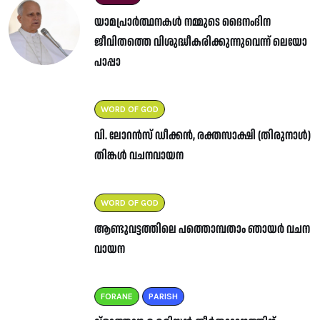
യാമപ്രാർത്ഥനകൾ നമ്മുടെ ദൈനംദിന
ജീവിതത്തെ വിശുദ്ധീകരിക്കുന്നുവെന്ന് ലെയോ
പാപ്പാ
WORD OF GOD
വി. ലോറൻസ് ഡീക്കൻ, രക്തസാക്ഷി (തിരുനാൾ)
തിങ്കൾ വചനവായന
WORD OF GOD
ആണ്ടുവട്ടത്തിലെ പത്തൊമ്പതാം ഞായർ വചന
വായന
FORANE
PARISH