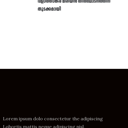
വ്ളാത്താങ്കര മരിയൻ തീർത്ഥാടനത്തിന്
തുടക്കമായി
Lorem ipsum dolo consectetur the adipiscing
Lobortis mattis neque adipiscing nisl.