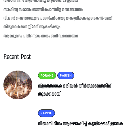
വിയാനി ദിനം ആഘോഷിച്ച് കട്ടയ്ക്കോട് ഇടവക
സാഹിത്യ സമാജം നടത്തി പൊൻവിള മതബോധനം
വി.മദർ തെരേസയുടെ പാദസ്പർശമേറ്റ അരുവിക്കര ഇടവക 113-ാമത്
തിരുനാൾ ഓഗസ്റ്റ് 20ന് ആരംഭിക്കും
ആണ്ടുവട്ടം പതിനെട്ടാം വാരം ശനി വചനവായന
Recent Post
FORANE
PARISH
വ്ളാത്താങ്കര മരിയൻ തീർത്ഥാടനത്തിന്
തുടക്കമായി
PARISH
വിയാനി ദിനം ആഘോഷിച്ച് കട്ടയ്ക്കോട് ഇടവക