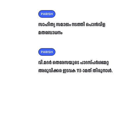
PARISH
സാഹിത്യ സമാജം നടത്തി പൊൻവിള
മതബോധനം
PARISH
വി.മദർ തെരേസയുടെ പാദസ്പർശമേറ്റ
അരുവിക്കര ഇടവക 113-ാമത് തിരുനാൾ.