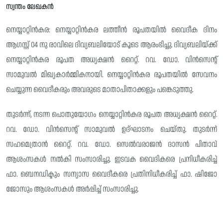
സ്വന്തം ലേഖകൻ
നെയ്യാറ്റിൻകര: നെയ്യാറ്റിൻകര ലത്തീൻ രൂപതയിൽ വൈദീക ദിനം
ആഗസ്റ്റ് 04 നു രാവിലെ ദിവ്യബലിയോട് കൂടെ ആരംഭിച്ചു. ദിവ്യബലിയ്ക്ക്
നെയ്യാറ്റിൻകര രൂപത അധ്യക്ഷൻ റൈറ്റ്. റവ. ഡോ. വിൻസെന്റ്
സാമുവൽ മിഖ്യകാർമ്മികനായി. നെയ്യാറ്റിൻകര രൂപതയിൽ സേവനം
ചെയ്യുന്ന വൈദീകരും അവരുടെ മാതാപിതാക്കളും പങ്കെടുത്തു.
തുടർന്ന്, നടന്ന പൊതുയോഗം നെയ്യാറ്റിൻകര രൂപത അധ്യക്ഷൻ റൈറ്റ്.
റവ. ഡോ. വിൻസെന്റ് സാമുവൽ ഉദ്‌ഘാടനം ചെയ്തു. തുടർന്ന്
സഹമെത്രാൻ റൈറ്റ്. റവ. ഡോ. സെൽവരാജൻ ദാസൻ പിതാവ്
ആശംസകൾ നൽകി സംസാരിച്ചു. ഇടവക വൈദികരെ പ്രനിധീകരിച്ച്
ഫാ. ബെനഡിക്ടും സന്യാസ വൈദീകരെ പ്രതിനിധീകരിച്ച്‌ ഫാ. ഷിജോ
ജോസും ആശംസകൾ അർപ്പിച്ച്‌ സംസാരിച്ചു.