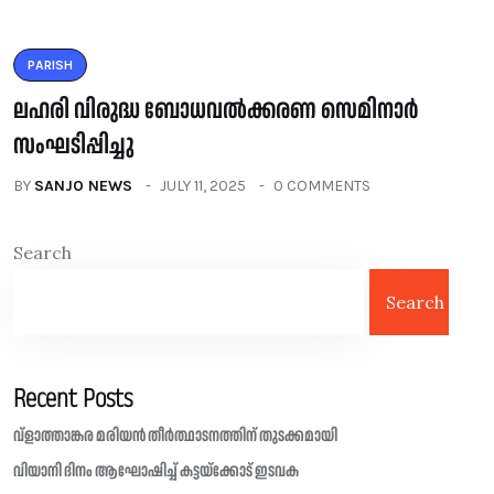
PARISH
ലഹരി വിരുദ്ധ ബോധവൽക്കരണ സെമിനാർ
സംഘടിപ്പിച്ചു
BY
SANJO NEWS
JULY 11, 2025
0 COMMENTS
Search
Search
Recent Posts
വ്ളാത്താങ്കര മരിയൻ തീർത്ഥാടനത്തിന് തുടക്കമായി
വിയാനി ദിനം ആഘോഷിച്ച് കട്ടയ്ക്കോട് ഇടവക