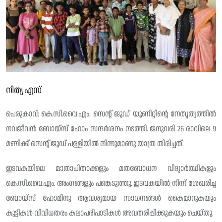
നിത്യ എസ്
പെരുകാവ്: കെ.സി.വൈ.എം. സെന്റ് ജൂഡ് യൂണിറ്റിന്റെ നേതൃത്വത്തിൽ
നവജീവൻ ബോയ്സ് ഹോം സന്ദർശനം നടത്തി. ജനുവരി 26 രാവിലെ 9
മണിക്ക് സെന്റ് ജൂഡ് പള്ളിയിൽ നിന്നുമാണു യാത്ര തിരിച്ചത്‌.
ഇടവകയിലെ മാതാപിതാക്കളും മതബോധന വിദ്യാർത്ഥികളും
കെ.സി.വൈ.എം. അംഗങ്ങളും പങ്കെടുത്തു. ഇടവകയിൽ നിന്ന് ശേഖരിച്ച
ബോയ്സ്‌ ഹോമിനു ആവശ്യമായ സാധനങ്ങൾ കൈമാറുകയും
കുട്ടികൾ വിവിധതരം കലാപരിപാടികൾ അവതരിപ്പിക്കുകയും ചെയ്തു.