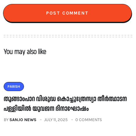
You may also like
PARISH
തൂങ്ങാoപാറ വിശുദ്ധ കൊച്ചുത്രേസ്യാ തീർത്ഥാടന
പള്ളിയിൽ യുവജന ദിനാഘോഷം
BY
SANJO NEWS
JULY 11, 2025
0 COMMENTS