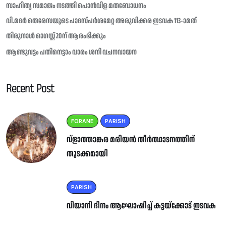
സാഹിത്യ സമാജം നടത്തി പൊൻവിള മതബോധനം
വി.മദർ തെരേസയുടെ പാദസ്പർശമേറ്റ അരുവിക്കര ഇടവക 113-ാമത്
തിരുനാൾ ഓഗസ്റ്റ് 20ന് ആരംഭിക്കും
ആണ്ടുവട്ടം പതിനെട്ടാം വാരം ശനി വചനവായന
Recent Post
FORANE
PARISH
വ്ളാത്താങ്കര മരിയൻ തീർത്ഥാടനത്തിന്
തുടക്കമായി
PARISH
വിയാനി ദിനം ആഘോഷിച്ച് കട്ടയ്ക്കോട് ഇടവക