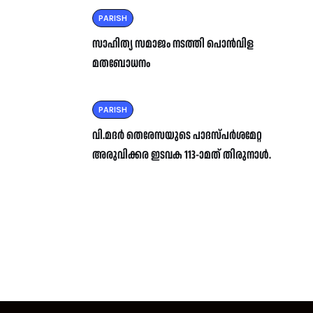
PARISH
സാഹിത്യ സമാജം നടത്തി പൊൻവിള
മതബോധനം
PARISH
വി.മദർ തെരേസയുടെ പാദസ്പർശമേറ്റ
അരുവിക്കര ഇടവക 113-ാമത് തിരുനാൾ.