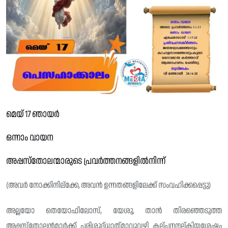
മെയ് 17 ഞായർ
ഒന്നാം വായന
അപ്പസ്തോലന്മാരുടെ പ്രവർത്തനങ്ങളിൽനിന്ന്
(അവർ നോക്കിനില്ക്കേ, അവൻ ഉന്നതങ്ങളിലേക്ക് സംവഹിക്കപ്പെട്ടു)
അല്ലയോ തെയോഫിലോസ്, യേശു, താൻ തിരഞ്ഞെടുത്ത
അപ്പസ്തോലൻമാർക്ക് പരിശുദ്‌ധാത്‌മാവുവഴി കല്‌പനനല്കിയശേഷം