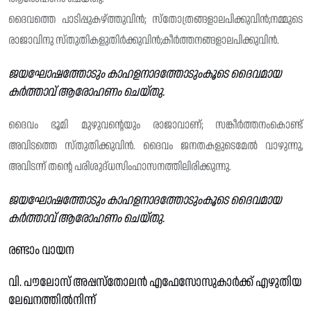
ദൈവത്തെ പാടിപ്പുകഴ്ത്തുവിൻ; സ്തോത്രങ്ങളാലപിക്കുവിൻ;നമ്മുടെ
രാജാവിനു സ്‌തുതികളുതിർക്കുവിൻ;കീർത്തനങ്ങളാലപിക്കുവിൻ.
ജയഘോഷത്തോടും കാഹളനാദത്തോടുംകൂടെ ദൈവമായ
കർത്താവ് ആരോഹണം ചെയ്തു‌.
ദൈവം ഭൂമി മുഴുവന്റെയും രാജാവാണ്; സങ്കീർത്തനംകൊണ്ട്
അവിടത്തെ സ്‌തുതിക്കുവിൻ. ദൈവം ജനതകളുടെമേൽ വാഴുന്നു,
അവിടന്ന് തന്റെ പരിശുദ്‌ധസിംഹാസനത്തിലിരിക്കുന്നു.
ജയഘോഷത്തോടും കാഹളനാദത്തോടുംകൂടെ ദൈവമായ
കർത്താവ് ആരോഹണം ചെയ്തു.
രണ്ടാം വായന
വി. പൗലോസ് അപ്പസ്തോലൻ എഫേസോസുകാർക്ക് എഴുതിയ
ലേഖനത്തിൽനിന്ന്