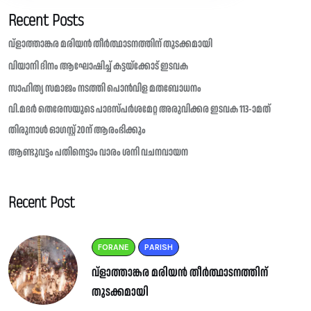
Recent Posts
വ്ളാത്താങ്കര മരിയൻ തീർത്ഥാടനത്തിന് തുടക്കമായി
വിയാനി ദിനം ആഘോഷിച്ച് കട്ടയ്ക്കോട് ഇടവക
സാഹിത്യ സമാജം നടത്തി പൊൻവിള മതബോധനം
വി.മദർ തെരേസയുടെ പാദസ്പർശമേറ്റ അരുവിക്കര ഇടവക 113-ാമത്
തിരുനാൾ ഓഗസ്റ്റ് 20ന് ആരംഭിക്കും
ആണ്ടുവട്ടം പതിനെട്ടാം വാരം ശനി വചനവായന
Recent Post
FORANE
PARISH
വ്ളാത്താങ്കര മരിയൻ തീർത്ഥാടനത്തിന്
തുടക്കമായി