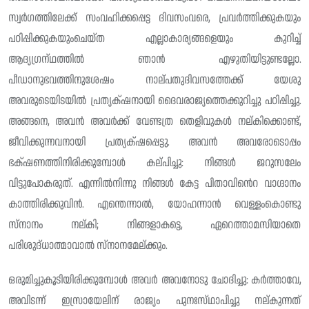
സ്വർഗത്തിലേക്ക് സംവഹിക്കപ്പെട്ട ദിവസംവരെ, പ്രവർത്തിക്കുകയും
പഠിപ്പിക്കുകയുംചെയ്‌ത എല്ലാകാര്യങ്ങളെയും കുറിച്ച്
ആദ്യഗ്രന്‌ഥത്തിൽ ഞാൻ എഴുതിയിട്ടുണ്ടല്ലോ.
പീഡാനുഭവത്തിനുശേഷം നാല്‌പതുദിവസത്തേക്ക് യേശു
അവരുടെയിടയിൽ പ്രത്യക്‌ഷനായി ദൈവരാജ്യത്തെക്കുറിച്ചു പഠിപ്പിച്ചു.
അങ്ങനെ, അവൻ അവർക്ക് വേണ്ടത്ര തെളിവുകൾ നല്കിക്കൊണ്ട്,
ജീവിക്കുന്നവനായി പ്രത്യക്‌ഷപ്പെട്ടു. അവൻ അവരോടൊപ്പം
ഭക്‌ഷണത്തിനിരിക്കുമ്പോൾ കല്‌പിച്ചു: നിങ്ങൾ ജറുസലേം
വിട്ടുപോകരുത്. എന്നിൽനിന്നു നിങ്ങൾ കേട്ട പിതാവിൻെറ വാഗ്ദാനം
കാത്തിരിക്കുവിൻ. എന്തെന്നാൽ, യോഹന്നാൻ വെള്ളംകൊണ്ടു
സ്നാനം നല്‌കി; നിങ്ങളാകട്ടെ, ഏറെത്താമസിയാതെ
പരിശുദ്‌ധാത്മാവാൽ സ്നാനമേല്ക്കും.
ഒരുമിച്ചുകൂടിയിരിക്കുമ്പോൾ അവർ അവനോടു ചോദിച്ചു: കർത്താവേ,
അവിടന്ന് ഇസ്രായേലിന് രാജ്യം പുനഃസ്‌ഥാപിച്ചു നല്‌കുന്നത്