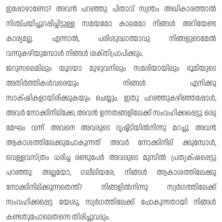
ഇപ്പോഴാണോ? അവൻ പറഞ്ഞു: പിതാവ് സ്വന്തം അധികാരത്താൽ
നിശ്ച്‌ചയിച്ചുറപ്പിച്ചിട്ടുള്ള സമയമോ കാലമോ നിങ്ങൾ അറിയേണ്ട
കാര്യമല്ല. എന്നാൽ, പരിശുദ്ധാത്മാവു നിങ്ങളുടെമേൽ
വന്നുകഴിയുമ്പോൾ നിങ്ങൾ ശക്‌തിപ്രാപിക്കും.
ജറുസലെമിലും യൂദയാ മുഴുവനിലും സമരിയായിലും ഭൂമിയുടെ
അതിർത്തികൾവരെയും നിങ്ങൾ എനിക്കു
സാക്‌ഷികളായിരിക്കുകയും ചെയ്യും. ഇതു പറഞ്ഞുകഴിഞ്ഞപ്പോൾ,
അവർ നോക്കിനില്ക്കേ, അവൻ ഉന്നതങ്ങളിലേക്ക് സംവഹിക്കപ്പെട്ടു. ഒരു
മേഘം വന്ന് അവനെ അവരുടെ ദൃഷ്ട്‌ടിയിൽനിന്നു മറച്ചു. അവൻ
ആകാശത്തിലേക്കുപോകുന്നത് അവർ നോക്കിനില് ക്കുമ്പോൾ,
വെള്ളവസ്ത്രം ധരിച്ച രണ്ടുപേർ അവരുടെ മുമ്പിൽ പ്രത്യക്‌ഷപ്പെട്ടു
പറഞ്ഞു: അല്ലയോ, ഗലീലിയരേ, നിങ്ങൾ ആകാശത്തിലേക്കു
നോക്കിനില്ക്കുന്നതെന്ത്? നിങ്ങളിൽനിന്നു സ്വർഗത്തിലേക്ക്
സംവഹിക്കപ്പെട്ട യേശു, സ്വർഗത്തിലേക്ക് പോകുന്നതായി നിങ്ങൾ
കണ്ടതുപോലെതന്നെ തിരിച്ചുവരും.