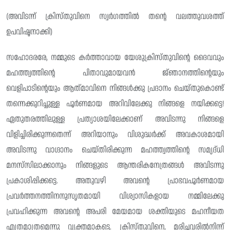
(അവിടന്ന് ക്രിസ്തുവിനെ സ്വർഗത്തിൽ തൻ്റെ വലത്തുവശത്ത്
ഉപവിഷ്ടനാക്കി)
സഹോദരരേ, നമ്മുടെ കർത്താവായ യേശുക്രിസ്‌തുവിന്റെ ദൈവവും
മഹത്ത്വത്തിന്റെ പിതാവുമായവൻ ജ്‌ഞാനത്തിന്റെയും
വെളിപാടിന്റെയും ആത്‌മാവിനെ നിങ്ങൾക്കു പ്രദാനം ചെയ്തുകൊണ്ട്
തന്നെക്കുറിച്ചുള്ള പൂർണമായ അറിവിലേക്കു നിങ്ങളെ നയിക്കട്ടെ!
ഏതുതരത്തിലുള്ള പ്രത്യാശയിലേക്കാണ് അവിടന്നു നിങ്ങളെ
വിളിച്ചിരിക്കുന്നതെന്ന് അറിയാനും വിശുദ്ധർക്ക് അവകാശമായി
അവിടന്നു വാഗ്ദാനം ചെയ്തിരിക്കുന്ന മഹത്ത്വത്തിന്റെ സമ്യദ്‌ധി
മനസ്‌സിലാക്കാനും നിങ്ങളുടെ ആന്തരികനേത്രങ്ങൾ അവിടന്നു
പ്രകാശിപ്പിക്കട്ടെ. അതുവഴി അവന്റെ പ്രാഭവപൂർണമായ
പ്രവർത്തനത്തിനനുസൃതമായി വിശ്വാസികളായ നമ്മിലേക്കു
പ്രവഹിക്കുന്ന അവന്റെ അപരി മേയമായ ശക്തിയുടെ മഹനീയത
എത്രമാത്രമെന്നു വ്യക്തമാകട്ടെ. ക്രിസ്തുവിനെ, മരിച്ചവരിൽനിന്ന്