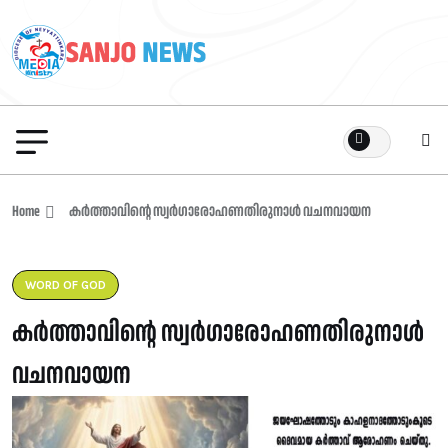
Home
കർത്താവിന്റെ സ്വർഗാരോഹണതിരുനാൾ വചനവായന
WORD OF GOD
കർത്താവിന്റെ സ്വർഗാരോഹണതിരുനാൾ
വചനവായന