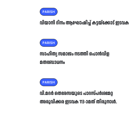
PARISH
വിയാനി ദിനം ആഘോഷിച്ച് കട്ടയ്ക്കോട് ഇടവക
PARISH
സാഹിത്യ സമാജം നടത്തി പൊൻവിള
മതബോധനം
PARISH
വി.മദർ തെരേസയുടെ പാദസ്പർശമേറ്റ
അരുവിക്കര ഇടവക 113-ാമത് തിരുനാൾ.