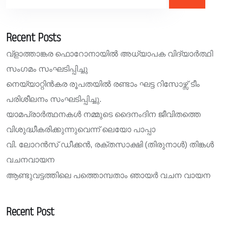
Recent Posts
വ്ളാത്താങ്കര ഫൊറോനായിൽ അധ്യാപക വിദ്യാർത്ഥി
സംഗമം സംഘടിപ്പിച്ചു
നെയ്യാറ്റിൻകര രൂപതയിൽ രണ്ടാം ഘട്ട റിസോഴ്സ് ടീം
പരിശീലനം സംഘടിപ്പിച്ചു.
യാമപ്രാർത്ഥനകൾ നമ്മുടെ ദൈനംദിന ജീവിതത്തെ
വിശുദ്ധീകരിക്കുന്നുവെന്ന് ലെയോ പാപ്പാ
വി. ലോറൻസ് ഡീക്കൻ, രക്തസാക്ഷി (തിരുനാൾ) തിങ്കൾ
വചനവായന
ആണ്ടുവട്ടത്തിലെ പത്തൊമ്പതാം ഞായർ വചന വായന
Recent Post