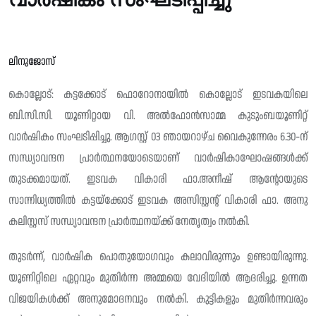
ലിനുജോസ്
കൊല്ലോട്: കട്ടക്കോട് ഫൊറോനായിൽ കൊല്ലോട് ഇടവകയിലെ
ബി.സി.സി. യൂണിറ്റായ വി. അൽഫോൻസാമ്മ കുടുംബയൂണിറ്റ്
വാർഷികം സംഘടിപ്പിച്ചു. ആഗസ്റ്റ് 03 ഞായറാഴ്ച വൈകുന്നേരം 6.30-ന്
സന്ധ്യാവന്ദന പ്രാർത്ഥനയോടെയാണ് വാർഷികാഘോഷങ്ങൾക്ക്
തുടക്കമായത്. ഇടവക വികാരി ഫാ.അനീഷ് ആന്റോയുടെ
സാന്നിധ്യത്തിൽ കട്ടയ്ക്കോട് ഇടവക അസിസ്റ്റന്റ് വികാരി ഫാ. അനു
കലിസ്റ്റസ് സന്ധ്യാവന്ദന പ്രാർത്ഥനയ്ക്ക് നേതൃത്വം നൽകി.
തുടർന്ന്, വാർഷിക പൊതുയോഗവും കലാവിരുന്നും ഉണ്ടായിരുന്നു.
യൂണിറ്റിലെ ഏറ്റവും മുതിർന്ന അമ്മയെ വേദിയിൽ ആദരിച്ചു. ഉന്നത
വിജയികൾക്ക് അനുമോദനവും നൽകി. കുട്ടികളും മുതിർന്നവരും