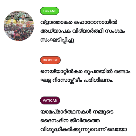
FORANE
വ്ളാത്താങ്കര ഫൊറോനായിൽ
അധ്യാപക വിദ്യാർത്ഥി സംഗമം
സംഘടിപ്പിച്ചു
DIOCESE
നെയ്യാറ്റിൻകര രൂപതയിൽ രണ്ടാം
ഘട്ട റിസോഴ്സ് ടീം പരിശീലനം.
VATICAN
യാമപ്രാർത്ഥനകൾ നമ്മുടെ
ദൈനംദിന ജീവിതത്തെ
വിശുദ്ധീകരിക്കുന്നുവെന്ന് ലെയോ