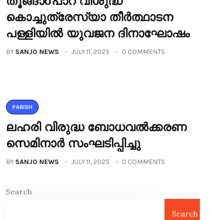
തൂങ്ങാoപാറ വിശുദ്ധ
കൊച്ചുത്രേസ്യാ തീർത്ഥാടന
പള്ളിയിൽ യുവജന ദിനാഘോഷം
BY
SANJO NEWS
JULY 11, 2025
0 COMMENTS
PARISH
ലഹരി വിരുദ്ധ ബോധവൽക്കരണ
സെമിനാർ സംഘടിപ്പിച്ചു
BY
SANJO NEWS
JULY 11, 2025
0 COMMENTS
Search
Search