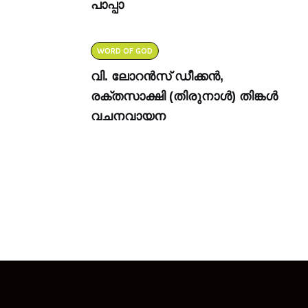
പാപ്പാ
WORD OF GOD
വി. ലോറൻസ് ഡീക്കൻ,
രക്തസാക്ഷി (തിരുനാൾ) തിങ്കൾ
വചനവായന