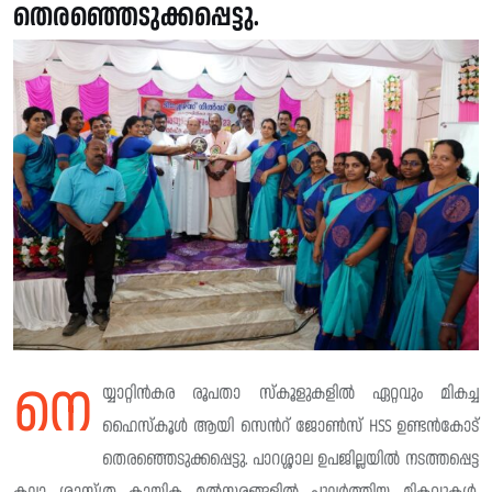
തെരഞ്ഞെടുക്കപ്പെട്ടു.
നെ
യ്യാറ്റിൻകര രൂപതാ സ്കൂളുകളിൽ ഏറ്റവും മികച്ച
ഹൈസ്കൂൾ ആയി സെൻറ് ജോൺസ് HSS ഉണ്ടൻകോട്
തെരഞ്ഞെടുക്കപ്പെട്ടു. പാറശ്ശാല ഉപജില്ലയിൽ നടത്തപ്പെട്ട