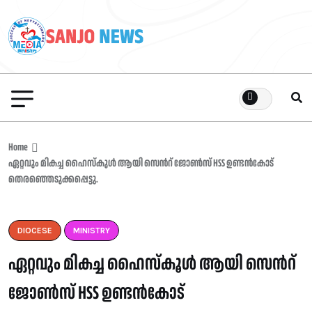
Home
ഏറ്റവും മികച്ച ഹൈസ്കൂൾ ആയി സെൻറ് ജോൺസ് HSS ഉണ്ടൻകോട്
തെരഞ്ഞെടുക്കപ്പെട്ടു.
DIOCESE
MINISTRY
ഏറ്റവും മികച്ച ഹൈസ്കൂൾ ആയി സെൻറ്
ജോൺസ് HSS ഉണ്ടൻകോട്