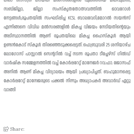
കലാ ശാസ്ത്ര കായിക മൽസരങ്ങളിൽ പുലർത്തിയ മികവുകൾ,
സബ്ജില്ലാ, ജില്ലാ സംസ്കൃതതോത്സവത്തിൽ ഓവറോൾ
നേട്ടങ്ങൾ,രൂപതയിൽ സംഘടിപ്പിച്ച KCSL ബാലവേദി,മോറൽ സയൻസ്
എന്നിങ്ങനെ വിവിധ മൽസരങ്ങളിൽ മികച്ച വിജയം നേടിയതിൻ്റെയും
അടിസ്ഥാനത്തിൽ ആണ് രൂപതയിലെ മികച്ച ഹൈസ്കൂൾ ആയി
ഉണ്ടൻകോട് സ്കൂൾ തിരഞ്ഞെടുക്കപ്പെട്ടത്. ഫെബ്രുവരി 25 ശനിയാഴ്ച
ലോഗോസ് പാസ്റ്ററൽ സെന്ററിൽ വച്ച് നടന്ന രൂപതാ ടീച്ചേഴ്സ് ഗിൽഡ്
വാർഷിക സമ്മേളനത്തിൽ വച്ച് കോർപ്പറേറ്റ് മാനേജർ റവ.ഫാ. ജോസഫ്
അനിൽ ആണ് മികച്ച വിദ്യാലയം ആയി പ്രഖ്യാപിച്ചത്. ബഹുമാനപ്പെട്ട
കോർപ്പറേറ്റ് മാനേജരുടെ പക്കൽ നിന്നും അധ്യാപകർ അവാർഡ് ഏറ്റു
വാങ്ങി
Share: