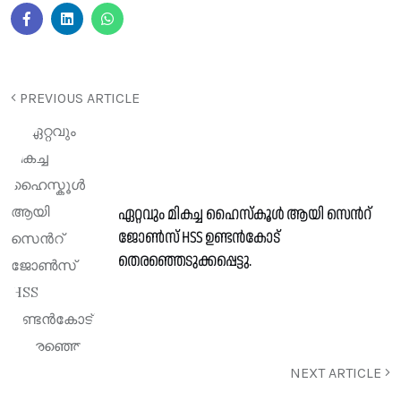
PREVIOUS ARTICLE
ഏറ്റവും മികച്ച ഹൈസ്കൂൾ ആയി സെൻറ്
ജോൺസ് HSS ഉണ്ടൻകോട്
തെരഞ്ഞെടുക്കപ്പെട്ടു.
NEXT ARTICLE