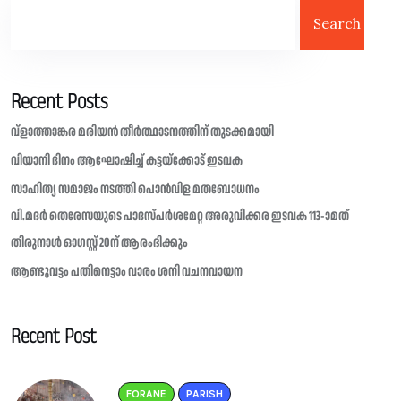
Search
Recent Posts
വ്ളാത്താങ്കര മരിയൻ തീർത്ഥാടനത്തിന് തുടക്കമായി
വിയാനി ദിനം ആഘോഷിച്ച് കട്ടയ്ക്കോട് ഇടവക
സാഹിത്യ സമാജം നടത്തി പൊൻവിള മതബോധനം
വി.മദർ തെരേസയുടെ പാദസ്പർശമേറ്റ അരുവിക്കര ഇടവക 113-ാമത്
തിരുനാൾ ഓഗസ്റ്റ് 20ന് ആരംഭിക്കും
ആണ്ടുവട്ടം പതിനെട്ടാം വാരം ശനി വചനവായന
Recent Post
FORANE
PARISH