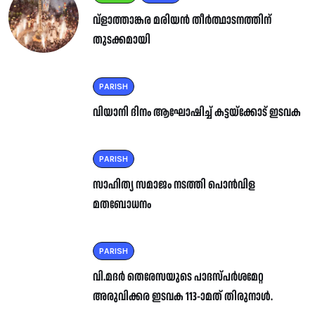
വ്ളാത്താങ്കര മരിയൻ തീർത്ഥാടനത്തിന്
തുടക്കമായി
PARISH
വിയാനി ദിനം ആഘോഷിച്ച് കട്ടയ്ക്കോട് ഇടവക
PARISH
സാഹിത്യ സമാജം നടത്തി പൊൻവിള
മതബോധനം
PARISH
വി.മദർ തെരേസയുടെ പാദസ്പർശമേറ്റ
അരുവിക്കര ഇടവക 113-ാമത് തിരുനാൾ.