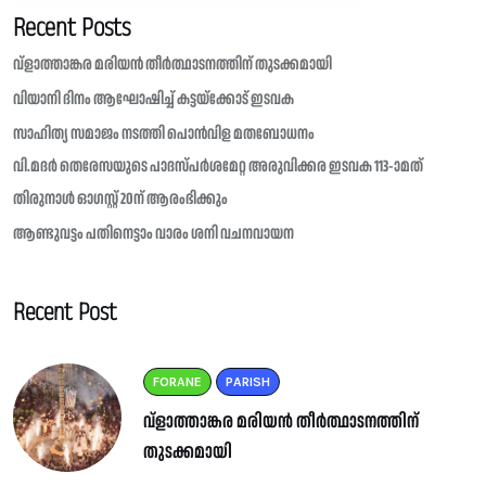
Recent Posts
വ്ളാത്താങ്കര മരിയൻ തീർത്ഥാടനത്തിന് തുടക്കമായി
വിയാനി ദിനം ആഘോഷിച്ച് കട്ടയ്ക്കോട് ഇടവക
സാഹിത്യ സമാജം നടത്തി പൊൻവിള മതബോധനം
വി.മദർ തെരേസയുടെ പാദസ്പർശമേറ്റ അരുവിക്കര ഇടവക 113-ാമത്
തിരുനാൾ ഓഗസ്റ്റ് 20ന് ആരംഭിക്കും
ആണ്ടുവട്ടം പതിനെട്ടാം വാരം ശനി വചനവായന
Recent Post
FORANE
PARISH
വ്ളാത്താങ്കര മരിയൻ തീർത്ഥാടനത്തിന്
തുടക്കമായി