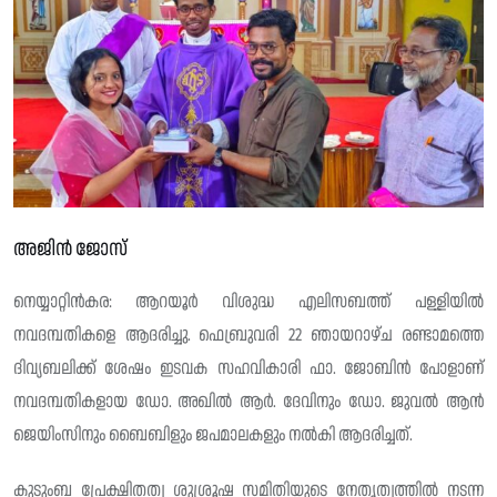
അജിൻ ജോസ്
നെയ്യാറ്റിൻകര: ആറയൂർ വിശുദ്ധ എലിസബത്ത് പള്ളിയിൽ
നവദമ്പതികളെ ആദരിച്ചു. ഫെബ്രുവരി 22 ഞായറാഴ്ച രണ്ടാമത്തെ
ദിവ്യബലിക്ക് ശേഷം ഇടവക സഹവികാരി ഫാ. ജോബിൻ പോളാണ്
നവദമ്പതികളായ ഡോ. അഖിൽ ആർ. ദേവിനും ഡോ. ജുവൽ ആൻ
ജെയിംസിനും ബൈബിളും ജപമാലകളും നൽകി ആദരിച്ചത്.
കുടുംബ പ്രേക്ഷിതത്വ ശുശ്രൂഷ സമിതിയുടെ നേതൃത്വത്തിൽ നടന്ന