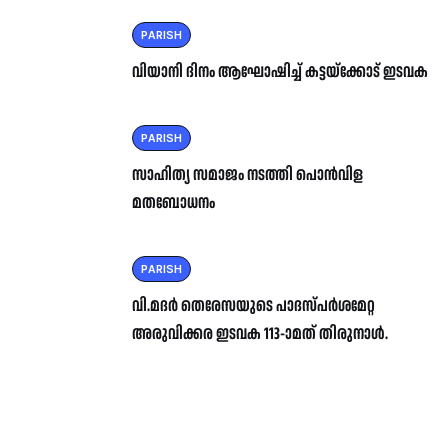
PARISH
വിയാനി ദിനം ആഘോഷിച്ച് കട്ടയ്ക്കോട് ഇടവക
PARISH
സാഹിത്യ സമാജം നടത്തി പൊൻവിള
മതബോധനം
PARISH
വി.മദർ തെരേസയുടെ പാദസ്പർശമേറ്റ
അരുവിക്കര ഇടവക 113-ാമത് തിരുനാൾ.