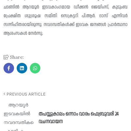
ചടങ്ങിൽ ആറയൂർ ഇടവകാംഗമായ ഡീക്കൻ ജെയിംസ്, കുടുംബ
പ്രേക്ഷിത ശുശ്രൂഷ സമിതി സെക്രട്ടറി പി.ആർ. ദാസ് എന്നിവർ
സന്നിഹിതരായിരുന്നു. നവദമ്പതികൾക്ക് ഇടവക ജനങ്ങൾ പ്രാർത്ഥനാ
ആശംസകൾ നേർന്നു.
Share:
PREVIOUS ARTICLE
തപസ്സുകാലം ഒന്നാം വാരം ഫെബ്രുവരി 24
വചനവായന