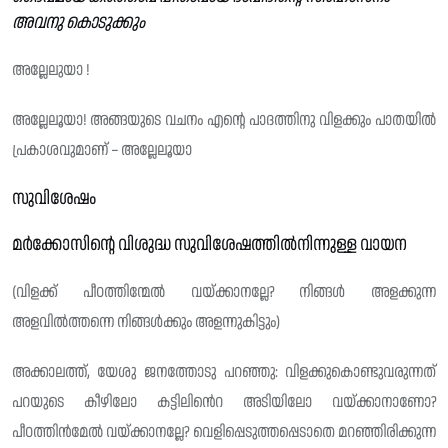
അവനു കൊടുക്കും
അല്ലേലുയാ !
അല്ലേലൂയാ! അങ്ങയുടെ വചനം എന്റെ പാദത്തിനു വിളക്കും പാതയിൽ
പ്രകാശവുമാണ് – അല്ലേലൂയാ
സുവിശേഷം
മർക്കോസിൻ്റെ വിശുദ്ധ സുവിശേഷത്തിൽനിന്നുള്ള വായന
(വിളക്ക് പീഠത്തിന്മേൽ വയ്ക്കാനല്ലേ? നിങ്ങൾ അളക്കുന്ന
അളവിൽത്തന്നെ നിങ്ങൾക്കും അളന്നുകിട്ടും)
അക്കാലത്ത്, യേശു ജനത്തോടു പറഞ്ഞു: വിളക്കുകൊണ്ടുവരുന്നത്
പറയുടെ കീഴിലോ കട്ടിലിൻെറ അടിയിലോ വയ്ക്കാനാണോ?
പീഠത്തിൻമേൽ വയ്ക്കാനല്ലേ? വെളിപ്പെടുത്തപ്പെടാതെ മറഞ്ഞിരിക്കുന്ന