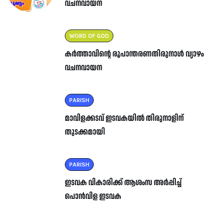
വചനവായന
WORD OF GOD
കർത്താവിന്റെ രൂപാന്തരണതിരുനാൾ വ്യാഴം
വചനവായന
PARISH
മാവിളക്കടവ് ഇടവകയിൽ തിരുനാളിന്
തുടക്കമായി
PARISH
ഇടവക വികാരിക്ക് ആശംസ അർപ്പിച്ച്
പൊൻവിള ഇടവക