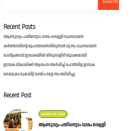
Search
Recent Posts
ആണ്ടുവട്ടം പതിനെട്ടാം വാരം വെള്ളി വചനവായന
കർത്താവിന്റെ രൂപാന്തരണതിരുനാൾ വ്യാഴം വചനവായന
മാവിളക്കടവ് ഇടവകയിൽ തിരുനാളിന് തുടക്കമായി
ഇടവക വികാരിക്ക് ആശംസ അർപ്പിച്ച് പൊൻവിള ഇടവക
മൈക്രോ ക്രെഡിറ്റ് വായ്പ മേള സംഘടിപ്പിച്ചു
Recent Post
WORD OF GOD
ആണ്ടുവട്ടം പതിനെട്ടാം വാരം വെള്ളി