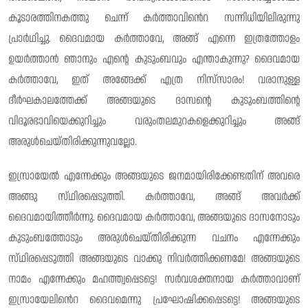
കൂടാരത്തിനകത്തു ചെന്ന് കർത്താവിൻെറ സന്നിധിയിലിരുന്നു
പ്രാർഥിച്ചു. ദൈവമായ കർത്താവേ, അങ്ങ് എന്നെ ഇത്രത്തോളം
ഉയർത്താൻ ഞാനും എന്റെ കുടുംബവും എന്താകുന്നു? ദൈവമായ
കർത്താവേ, ഇത് അങ്ങേക്ക് എത്ര നിസ്‌സാരം! വരാനുള്ള
ദീർഘകാലത്തേക്ക് അങ്ങയുടെ ദാസന്റെ കുടുംബത്തിന്റെ
വിദൂരഭാവിയെക്കുറിച്ചും വരുംതലമുറകളെക്കുറിച്ചും അങ്ങ്
അരുൾചെയ്‌തിരിക്കുന്നുവല്ലോ.
ഇസ്രായേൽ എന്നേക്കും അങ്ങയുടെ ജനമായിരിക്കേണ്ടതിന് അവരെ
അങ്ങു സ്‌ഥിരപ്പെടുത്തി. കർത്താവേ, അങ്ങ് അവർക്ക്
ദൈവമായിത്തീർന്നു. ദൈവമായ കർത്താവേ, അങ്ങയുടെ ദാസനോടും
കുടുംബത്തോടും അരുൾചെയ്‌തിരിക്കുന്ന വചനം എന്നേക്കും
സ്‌ഥിരപ്പെടുത്തി അങ്ങയുടെ വാക്കു നിവർത്തിക്കണമേ! അങ്ങയുടെ
നാമം എന്നേക്കും മഹത്ത്വപ്പെടട്ടെ! സർവശക്തനായ കർത്താവാണ്
ഇസ്രായേലിൻെറ ദൈവമെന്നു പ്രഘോഷിക്കപ്പെടട്ടെ! അങ്ങയുടെ