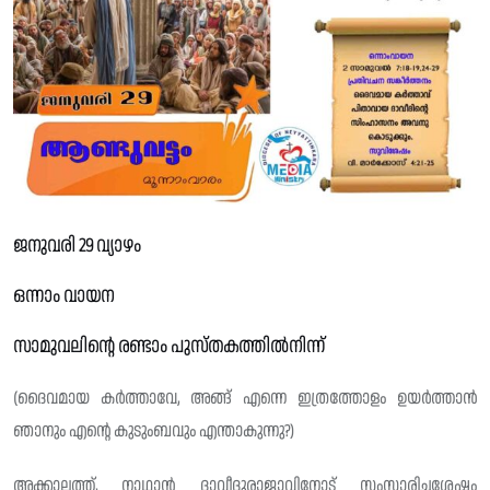
ജനുവരി 29 വ്യാഴം
ഒന്നാം വായന
സാമുവലിൻ്റെ രണ്ടാം പുസ്‌തകത്തിൽനിന്ന്
(ദൈവമായ കർത്താവേ, അങ്ങ് എന്നെ ഇത്രത്തോളം ഉയർത്താൻ
ഞാനും എൻ്റെ കുടുംബവും എന്താകുന്നു?)
അക്കാലത്ത്, നാഥാൻ ദാവീദുരാജാവിനോട് സംസാരിച്ചശേഷം