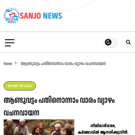
Home
ആണ്ടുവട്ടം പതിനൊന്നാം വാരം വ്യാഴം വചനവായന
WORD OF GOD
ആണ്ടുവട്ടം പതിനൊന്നാം വാരം വ്യാഴം
വചനവായന