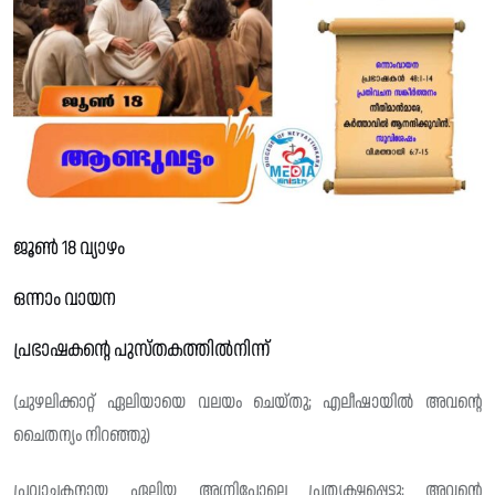
ജൂൺ 18 വ്യാഴം
ഒന്നാം വായന
പ്രഭാഷകന്റെ പുസ്‌തകത്തിൽനിന്ന്
(ചുഴലിക്കാറ്റ് ഏലിയായെ വലയം ചെയ്തു; എലീഷായിൽ അവന്റെ
ചൈതന്യം നിറഞ്ഞു)
പ്രവാചകനായ ഏലിയ അഗ്നിപോലെ പ്രത്യക്ഷപ്പെട്ടു; അവന്റെ