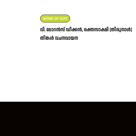
WORD OF GOD
വി. ലോറൻസ് ഡീക്കൻ, രക്തസാക്ഷി (തിരുനാൾ)
തിങ്കൾ വചനവായന