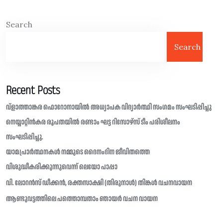
Search
Search
Recent Posts
വ്ളാത്താങ്കര ഫൊറോനായിൽ അധ്യാപക വിദ്യാർത്ഥി സംഗമം സംഘടിപ്പിച്ചു
നെയ്യാറ്റിൻകര രൂപതയിൽ രണ്ടാം ഘട്ട റിസോഴ്സ് ടീം പരിശീലനം
സംഘടിപ്പിച്ചു.
യാമപ്രാർത്ഥനകൾ നമ്മുടെ ദൈനംദിന ജീവിതത്തെ
വിശുദ്ധീകരിക്കുന്നുവെന്ന് ലെയോ പാപ്പാ
വി. ലോറൻസ് ഡീക്കൻ, രക്തസാക്ഷി (തിരുനാൾ) തിങ്കൾ വചനവായന
ആണ്ടുവട്ടത്തിലെ പത്തൊമ്പതാം ഞായർ വചന വായന