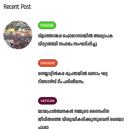
Recent Post
FORANE
വ്ളാത്താങ്കര ഫൊറോനായിൽ അധ്യാപക
വിദ്യാർത്ഥി സംഗമം സംഘടിപ്പിച്ചു
DIOCESE
നെയ്യാറ്റിൻകര രൂപതയിൽ രണ്ടാം ഘട്ട
റിസോഴ്സ് ടീം പരിശീലനം.
VATICAN
യാമപ്രാർത്ഥനകൾ നമ്മുടെ ദൈനംദിന
ജീവിതത്തെ വിശുദ്ധീകരിക്കുന്നുവെന്ന് ലെയോ
പാപ്പാ