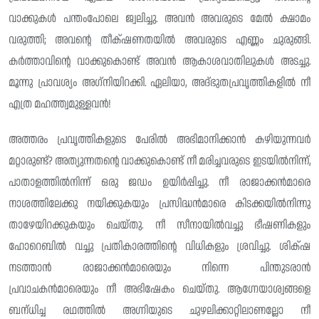
വാക്കുകൾ പന്തംപോലെ ജ്വലിച്ചു. അവൻ അവരുടെ മേൽ ക്ഷാമം
വരുത്തി; അവന്റെ തീക്‌ഷണതയിൽ അവരുടെ എണ്ണം ചുരുങ്ങി.
കർത്താവിൻ്റെ വാക്കുകൊണ്ട് അവൻ ആകാശവാതിലുകൾ അടച്ചു.
മൂന്നു പ്രാവശ്യം അഗ്‌നിയിറക്കി. ഏലിയാ, അദ്ഭുതപ്രവൃത്തികളിൽ നീ
എത്ര മഹത്ത്വമുള്ളവൻ!
അത്തരം പ്രവൃത്തികളുടെ പേരിൽ അഭിമാനിക്കാൻ കഴിയുന്നവർ
മറ്റാരുണ്ട്? അത്യുന്നതൻ്റെ വാക്കുകൊണ്ട് നീ മരിച്ചവരുടെ ഇടയിൽനിന്ന്,
പാതാളത്തിൽനിന്ന് ഒരു ജഡം ഉയിർപ്പിച്ചു. നീ രാജാക്കൻമാരെ
നാശത്തിലേക്കു നയിക്കുകയും പ്രസിദ്ധൻമാരെ കിടക്കയിൽനിന്നു
താഴേയിറക്കുകയും ചെയ്തു. നീ സീനായിൽവച്ചു ഭീഷണികളും
ഹോറെബിൽ വച്ചു പ്രതികാരത്തിന്റെ വിധികളും ശ്രവിച്ചു. ശിക്‌ഷ
നടത്താൻ രാജാക്കൻമാരെയും നിന്നെ പിന്തുടരാൻ
പ്രവാചകൻമാരെയും നീ അഭിഷേകം ചെയ്തു. ആഗ്നേയാശ്വങ്ങളെ
ബന്‌ധിച്ച രഥത്തിൽ അഗ്നിയുടെ ചുഴലിക്കാറ്റിലാണല്ലോ നീ